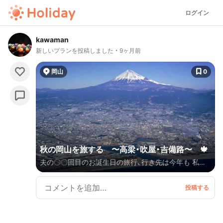
ログイン
kawaman
新しいプランを投稿しました
9ヶ月前
岡山
0
秋の岡山を旅する 〜高梁・吹屋・吉備路〜 🍁
夫の〇〇回目のお誕生日の旅行、行き先は今年も 私の
希望で計画しました。 日程 2025.11.18(火)〜
11.20(木) 交通手段 車 高速道路の工事渋滞、のんびり
見学していて行けなかった場所、天気予報が大外れで、
大雨の中の移動になったり、 計画通りにはいきません
でしたが・・・。 岡山の人々はみなさん穏やかで、親切、