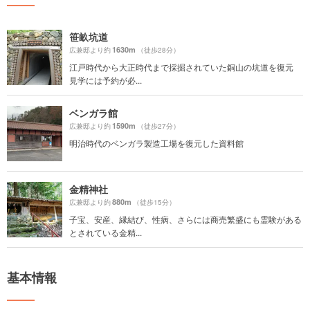
笹畝坑道
1630m
広兼邸より約
（徒歩28分）
江戸時代から大正時代まで採掘されていた銅山の坑道を復元
見学には予約が必...
ベンガラ館
1590m
広兼邸より約
（徒歩27分）
明治時代のベンガラ製造工場を復元した資料館
金精神社
880m
広兼邸より約
（徒歩15分）
子宝、安産、縁結び、性病、さらには商売繁盛にも霊験がある
とされている金精...
基本情報