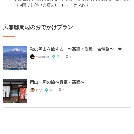
り #雨でもOK #売店あり #レストランあり
広兼邸周辺のおでかけプラン
秋の岡山を旅する 〜高梁・吹屋・吉備路〜 🍁
kawaman
岡山
0
岡山一周の旅〜真庭・高梁〜
れな
岡山
5