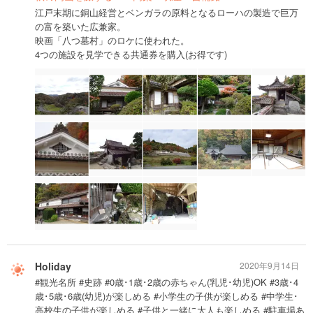
江戸末期に銅山経営とベンガラの原料となるローハの製造で巨万
の富を築いた広兼家。
映画「八つ墓村」のロケに使われた。
4つの施設を見学できる共通券を購入(お得です)
Holiday
2020年9月14日
#観光名所 #史跡 #0歳･1歳･2歳の赤ちゃん(乳児･幼児)OK #3歳･4
歳･5歳･6歳(幼児)が楽しめる #小学生の子供が楽しめる #中学生･
高校生の子供が楽しめる #子供と一緒に大人も楽しめる #駐車場あ