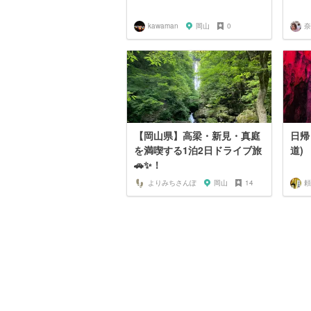
kawaman
岡山
0
奈
【岡山県】高梁・新見・真庭
日帰
を満喫する1泊2日ドライブ旅
道)
🚗✨！
よりみちさんぽ
岡山
14
頼