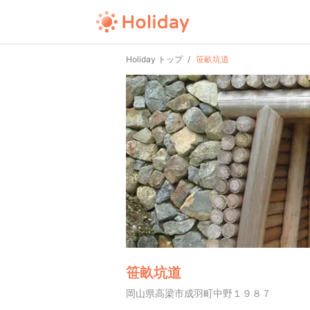
Holiday トップ
笹畝坑道
笹畝坑道
岡山県高梁市成羽町中野１９８７