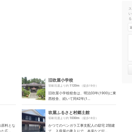
ス
い
る
旧吹屋小学校
1120m
笹畝坑道より約
（徒歩19分）
旧吹屋小学校校舎は、明治33年(1900)に東
西校舎、続いて同42年(1...
吹屋ふるさと村郷土館
1030m
笹畝坑道より約
（徒歩18分）
の原料とな
かつてのベンガラ工事支配人の邸宅 2階建
広...
て、入母屋の妻入りで、本床など伝...