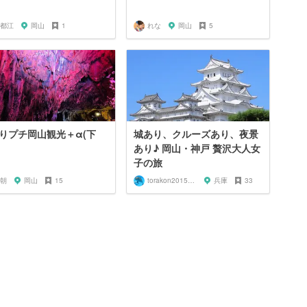
都江
岡山
1
れな
岡山
5
りプチ岡山観光＋α(下
城あり、クルーズあり、夜景
あり♪ 岡山・神戸 贅沢大人女
子の旅
朝
岡山
15
torakon20150801
兵庫
33