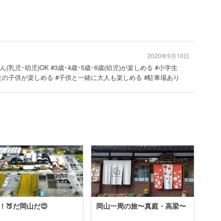
2020年9月10日
ん(乳児･幼児)OK #3歳･4歳･5歳･6歳(幼児)が楽しめる #小学生
生の子供が楽しめる #子供と一緒に大人も楽しめる #駐車場あり
！🍑だ岡山だ😍
岡山一周の旅〜真庭・高梁〜