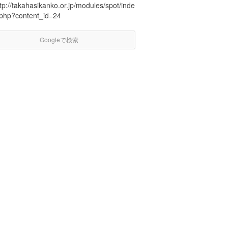
tp://takahasikanko.or.jp/modules/spot/inde
.php?content_id=24
Googleで検索