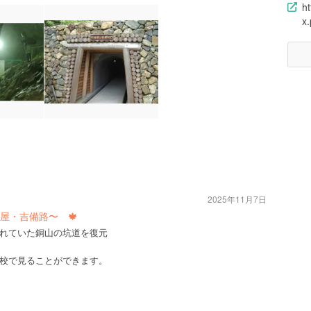
ht
x
2025年11月7日
屋・吉備路〜 🍁
れていた銅山の坑道を復元
校で見ることができます。