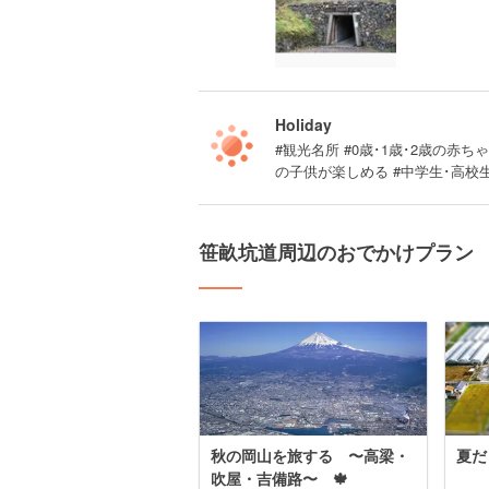
Holiday
#観光名所 #0歳･1歳･2歳の赤ちゃ
の子供が楽しめる #中学生･高校
笹畝坑道周辺のおでかけプラン
秋の岡山を旅する 〜高梁・
夏だ
吹屋・吉備路〜 🍁