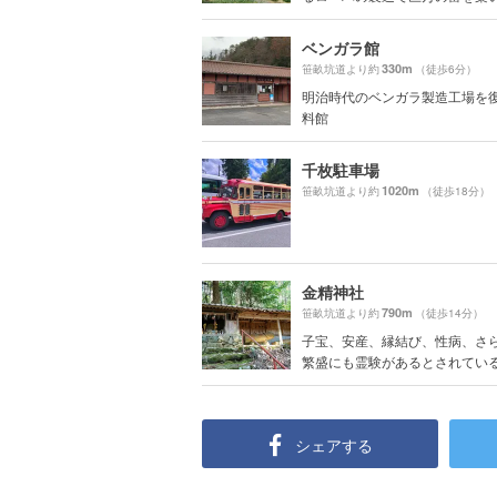
ベンガラ館
330m
笹畝坑道より約
（徒歩6分）
明治時代のベンガラ製造工場を
料館
千枚駐車場
1020m
笹畝坑道より約
（徒歩18分）
金精神社
790m
笹畝坑道より約
（徒歩14分）
子宝、安産、縁結び、性病、さ
繁盛にも霊験があるとされている金
シェアする