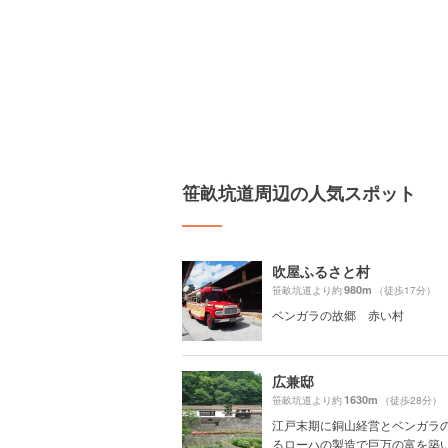
笹畝坑道周辺の人気スポット
吹屋ふるさと村
980m
笹畝坑道より約
（徒歩17分）
ベンガラの故郷 赤い村
広兼邸
1630m
笹畝坑道より約
（徒歩28分）
江戸末期に銅山経営とベンガラ
るローハの製造で巨万の富を築いた