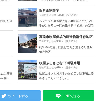
旧片山家住宅
1020m
笹畝坑道より約
（徒歩18分）
復元した資
ベンガラの製造販売を200余年にわたって
手がけた片山一門の総本家「胡屋」の邸宅
高梁市吹屋伝統的建造物群保存地区
980m
笹畝坑道より約
（徒歩17分）
約300mの通りに見どころが集まる町並み
保存地区
吹屋ふるさと村 下町駐車場
690m
笹畝坑道より約
（徒歩12分）
らには商売
吹屋ふるさと村見学のため広い駐車場に停
精...
めさせてもらいました。
ツイートする
LINEで送る