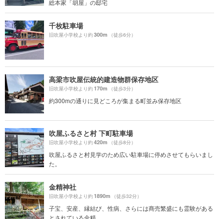
総本家「胡屋」の邸宅
千枚駐車場
300m
旧吹屋小学校より約
（徒歩6分）
高梁市吹屋伝統的建造物群保存地区
170m
旧吹屋小学校より約
（徒歩3分）
約300mの通りに見どころが集まる町並み保存地区
吹屋ふるさと村 下町駐車場
420m
旧吹屋小学校より約
（徒歩8分）
吹屋ふるさと村見学のため広い駐車場に停めさせてもらいまし
た。
金精神社
1890m
旧吹屋小学校より約
（徒歩32分）
子宝、安産、縁結び、性病、さらには商売繁盛にも霊験がある
とされている金精...