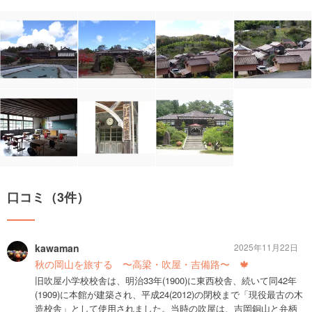
口コミ（3件）
kawaman
2025年11月22日
秋の岡山を旅する 〜高梁・吹屋・吉備路〜 🍁
旧吹屋小学校校舎は、明治33年(1900)に東西校舎、続いて同42年
(1909)に本館が建築され、平成24(2012)の閉校まで「現役最古の木
造校舎」として使用されました。当時の吹屋は、吉岡銅山と弁柄