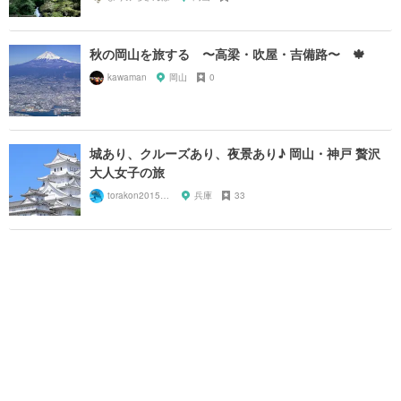
秋の岡山を旅する 〜高梁・吹屋・吉備路〜 🍁
kawaman
岡山
0
城あり、クルーズあり、夜景あり♪ 岡山・神戸 贅沢
大人女子の旅
torakon20150801
兵庫
33