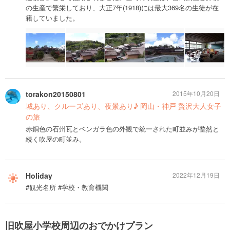
の生産で繁栄しており、大正7年(1918)には最大369名の生徒が在
籍していました。
torakon20150801
2015年10月20日
城あり、クルーズあり、夜景あり♪ 岡山・神戸 贅沢大人女子
の旅
赤銅色の石州瓦とベンガラ色の外観で統一された町並みが整然と
続く吹屋の町並み。
Holiday
2022年12月19日
#観光名所 #学校・教育機関
旧吹屋小学校周辺のおでかけプラン