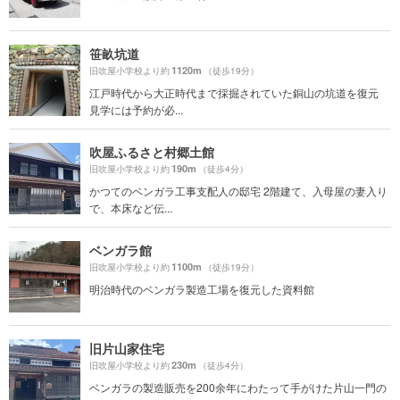
笹畝坑道
1120m
旧吹屋小学校より約
（徒歩19分）
江戸時代から大正時代まで採掘されていた銅山の坑道を復元
見学には予約が必...
吹屋ふるさと村郷土館
190m
旧吹屋小学校より約
（徒歩4分）
かつてのベンガラ工事支配人の邸宅 2階建て、入母屋の妻入り
で、本床など伝...
ベンガラ館
1100m
旧吹屋小学校より約
（徒歩19分）
明治時代のベンガラ製造工場を復元した資料館
旧片山家住宅
230m
旧吹屋小学校より約
（徒歩4分）
ベンガラの製造販売を200余年にわたって手がけた片山一門の