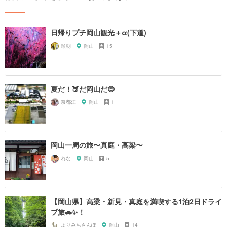
日帰りプチ岡山観光＋α(下道)
頼朝
岡山
15
夏だ！🍑だ岡山だ😍
奈都江
岡山
1
岡山一周の旅〜真庭・高梁〜
れな
岡山
5
【岡山県】高梁・新見・真庭を満喫する1泊2日ドライ
ブ旅🚗✨！
よりみちさんぽ
岡山
14