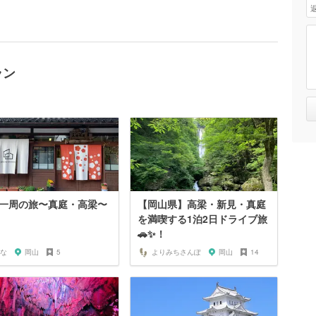
ラン
一周の旅〜真庭・高梁〜
【岡山県】高梁・新見・真庭
を満喫する1泊2日ドライブ旅
🚗✨！
な
岡山
5
よりみちさんぽ
岡山
14