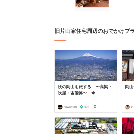
旧片山家住宅周辺のおでかけプ
秋の岡山を旅する 〜高梁・
岡山
吹屋・吉備路〜 🍁
kawaman
岡山
0
れ