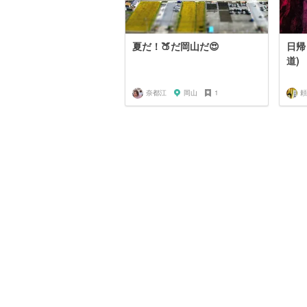
夏だ！🍑だ岡山だ😍
日帰
道)
奈都江
岡山
1
頼