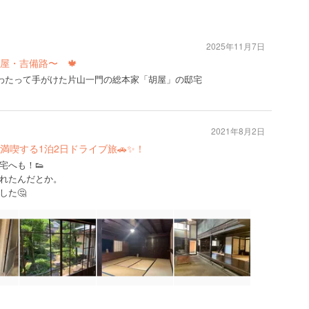
2025年11月7日
屋・吉備路〜 🍁
にわたって手がけた片山一門の総本家「胡屋」の邸宅
2021年8月2日
満喫する1泊2日ドライブ旅🚗✨！
宅へも！👟
れたんだとか。
した🤔