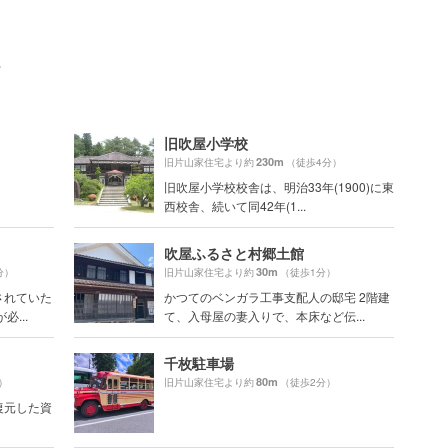
ト
旧吹屋小学校
230m
）
旧片山家住宅より約
（徒歩4分）
旧吹屋小学校校舎は、明治33年(1900)に東
西校舎、続いて同42年(1...
吹屋ふるさと村郷土館
30m
分）
旧片山家住宅より約
（徒歩1分）
されていた
かつてのベンガラ工事支配人の邸宅 2階建
...
て、入母屋の妻入りで、本床など伝...
千枚駐車場
80m
）
旧片山家住宅より約
（徒歩2分）
復元した資