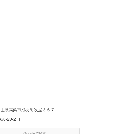
岡山県高梁市成羽町吹屋３６７
866-29-2111
Googleで検索