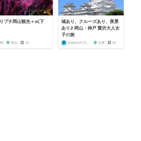
りプチ岡山観光＋α(下
城あり、クルーズあり、夜景
あり♪ 岡山・神戸 贅沢大人女
子の旅
朝
岡山
15
torakon20150801
兵庫
33