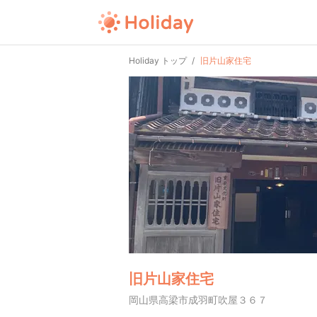
Holiday トップ
旧片山家住宅
旧片山家住宅
岡山県高梁市成羽町吹屋３６７