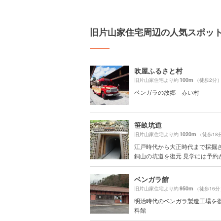
旧片山家住宅周辺の人気スポッ
吹屋ふるさと村
100m
旧片山家住宅より約
（徒歩2分
ベンガラの故郷 赤い村
笹畝坑道
1020m
旧片山家住宅より約
（徒歩18
江戸時代から大正時代まで採掘
銅山の坑道を復元 見学には予約が必
ベンガラ館
950m
旧片山家住宅より約
（徒歩16分
明治時代のベンガラ製造工場を
料館