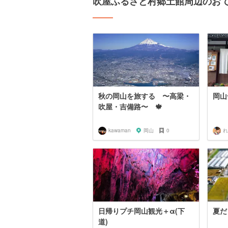
吹屋ふるさと村郷土館周辺のお
秋の岡山を旅する 〜高梁・
岡山
吹屋・吉備路〜 🍁
kawaman
岡山
0
れ
日帰りプチ岡山観光＋α(下
夏だ
道)