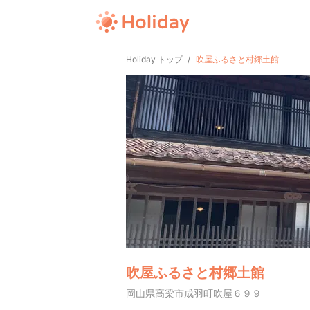
Holiday トップ
吹屋ふるさと村郷土館
吹屋ふるさと村郷土館
岡山県高梁市成羽町吹屋６９９