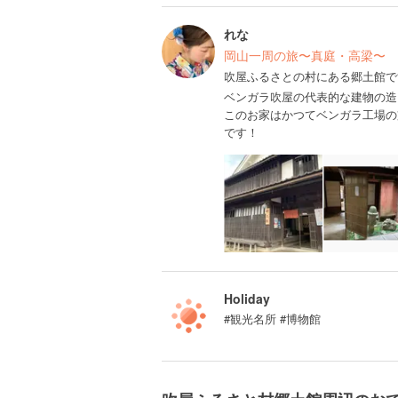
れな
岡山一周の旅〜真庭・高梁〜
吹屋ふるさとの村にある郷土館で
ベンガラ吹屋の代表的な建物の造
このお家はかつてベンガラ工場の
です！
Holiday
#観光名所 #博物館