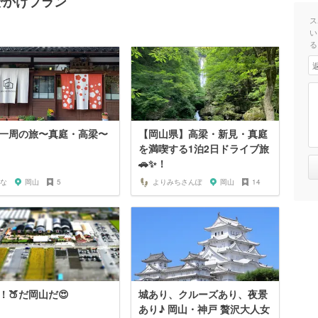
でかけプラン
ス
い
る
一周の旅〜真庭・高梁〜
【岡山県】高梁・新見・真庭
を満喫する1泊2日ドライブ旅
🚗✨！
な
岡山
5
よりみちさんぽ
岡山
14
！🍑だ岡山だ😍
城あり、クルーズあり、夜景
あり♪ 岡山・神戸 贅沢大人女