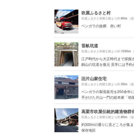
吹屋ふるさと村
80m
吹屋ふるさと村郷土館より約
（徒
ベンガラの故郷 赤い村
笹畝坑道
1030m
吹屋ふるさと村郷土館より約
江戸時代から大正時代まで採掘
銅山の坑道を復元 見学には予約が必
旧片山家住宅
30m
吹屋ふるさと村郷土館より約
（徒
ベンガラの製造販売を200余年
手がけた片山一門の総本家「胡
高梁市吹屋伝統的建造物群
80m
吹屋ふるさと村郷土館より約
（徒
約300mの通りに見どころが集
保存地区