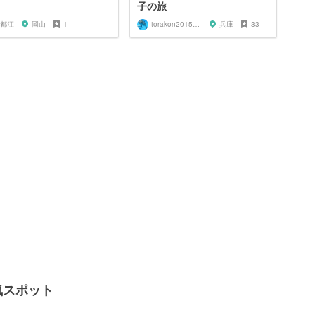
子の旅
都江
岡山
1
torakon20150801
兵庫
33
気スポット