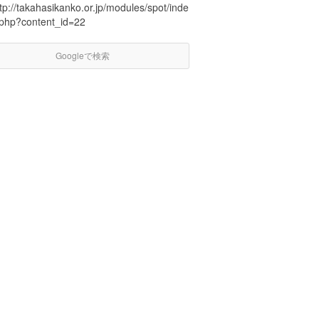
tp://takahasikanko.or.jp/modules/spot/inde
.php?content_id=22
Googleで検索