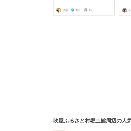
頼朝
岡山
15
奈
吹屋ふるさと村郷土館周辺の人