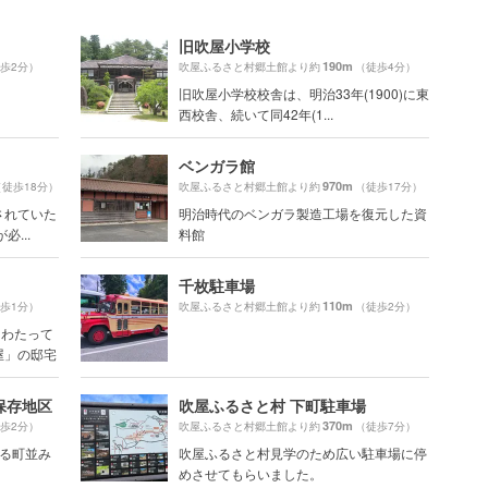
旧吹屋小学校
190m
歩2分）
吹屋ふるさと村郷土館より約
（徒歩4分）
旧吹屋小学校校舎は、明治33年(1900)に東
西校舎、続いて同42年(1...
ベンガラ館
970m
（徒歩18分）
吹屋ふるさと村郷土館より約
（徒歩17分）
されていた
明治時代のベンガラ製造工場を復元した資
...
料館
千枚駐車場
110m
歩1分）
吹屋ふるさと村郷土館より約
（徒歩2分）
にわたって
屋」の邸宅
保存地区
吹屋ふるさと村 下町駐車場
370m
歩2分）
吹屋ふるさと村郷土館より約
（徒歩7分）
まる町並み
吹屋ふるさと村見学のため広い駐車場に停
めさせてもらいました。