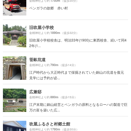
1750m
金精神社より約
（徒歩30分）
ベンガラの故郷 赤い村
旧吹屋小学校
1890m
金精神社より約
（徒歩32分）
旧吹屋小学校校舎は、明治33年(1900)に東西校舎、続いて同4
2年(1...
笹畝坑道
790m
金精神社より約
（徒歩14分）
江戸時代から大正時代まで採掘されていた銅山の坑道を復元
見学には予約が必...
広兼邸
880m
金精神社より約
（徒歩15分）
江戸末期に銅山経営とベンガラの原料となるローハの製造で巨
万の富を築いた広...
吹屋ふるさと村郷土館
1780m
金精神社より約
（徒歩30分）