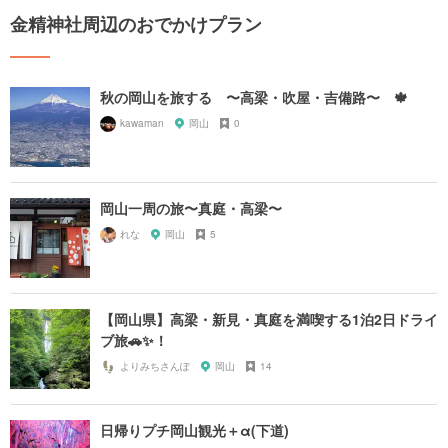
金精神社周辺のおでかけプラン
秋の岡山を旅する 〜高梁・吹屋・吉備路〜 🍁
kawaman
岡山
0
岡山一周の旅〜真庭・高梁〜
れな
岡山
5
【岡山県】高梁・新見・真庭を満喫する1泊2日ドライ
ブ旅🚗✨！
よりみちさんぽ
岡山
14
日帰りプチ岡山観光＋α(下道)