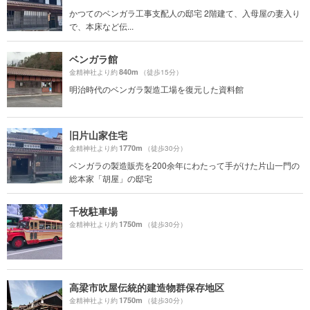
かつてのベンガラ工事支配人の邸宅 2階建て、入母屋の妻入り
で、本床など伝...
ベンガラ館
840m
金精神社より約
（徒歩15分）
明治時代のベンガラ製造工場を復元した資料館
旧片山家住宅
1770m
金精神社より約
（徒歩30分）
ベンガラの製造販売を200余年にわたって手がけた片山一門の
総本家「胡屋」の邸宅
千枚駐車場
1750m
金精神社より約
（徒歩30分）
高梁市吹屋伝統的建造物群保存地区
1750m
金精神社より約
（徒歩30分）