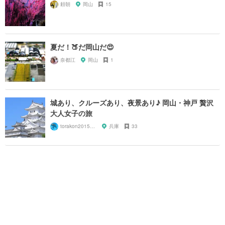
頼朝
岡山
15
夏だ！🍑だ岡山だ😍
奈都江
岡山
1
城あり、クルーズあり、夜景あり♪ 岡山・神戸 贅沢
大人女子の旅
torakon20150801
兵庫
33