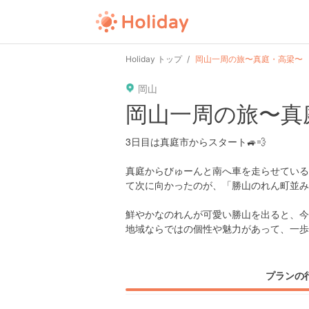
user
pin
tel
time
Holiday トップ
岡山一周の旅〜真庭・高梁〜
岡山
date
child
solitary
岡山一周の旅〜真
tokyo
kanagawa
osaka
3日目は真庭市からスタート🚙💨
真庭からびゅーんと南へ車を走らせている
て次に向かったのが、「勝山のれん町並み
鮮やかなのれんが可愛い勝山を出ると、今
地域ならではの個性や魅力があって、一歩
プランの