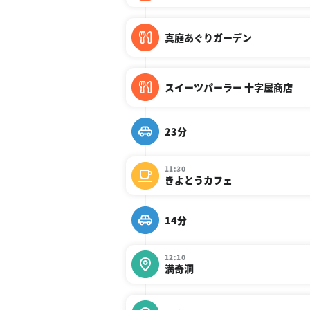
真庭あぐりガーデン
スイーツパーラー 十字屋商店
23分
11:30
きよとうカフェ
14分
12:10
満奇洞