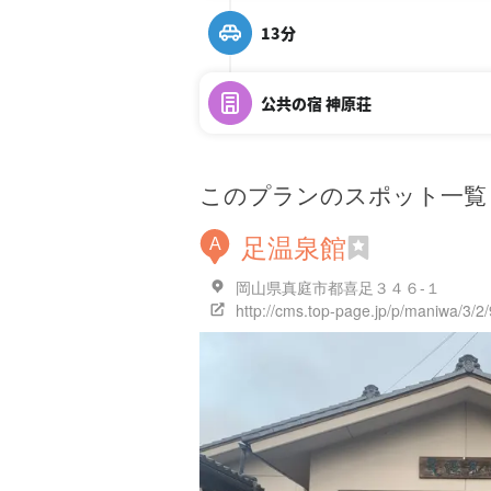
13分
公共の宿 神原荘
このプランのスポット一覧
足温泉館
A
岡山県真庭市都喜足３４６-１
http://cms.top-page.jp/p/maniwa/3/2/