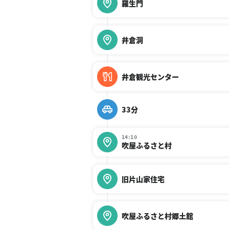
羅生門
井倉洞
井倉観光センター
33分
14:10
吹屋ふるさと村
旧片山家住宅
吹屋ふるさと村郷土館