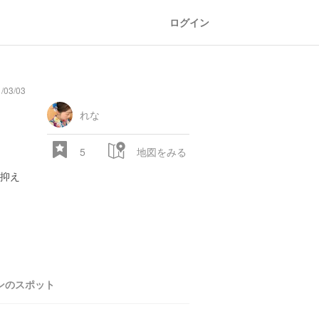
ログイン
/03/03
general
railroad
train
comic
mountain
sports
fishing
bbq
fashion
tradition
music
baby
camera
amusement
aquarium
sea
ball
baer
store
park
れな
5
地図をみる
を抑え
28.522 px
ンのスポット