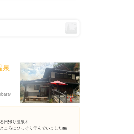
温泉
ubara/
る日帰り温泉♨️
ところにひっそり佇んでいました🏡