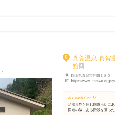
真賀温泉 真賀
B
館
9/
岡山県真庭市仲間１８０
https://www.maniwa.or.jp/y
足温泉館と同じ国道沿いにあ
国道の脇にある階段を登った