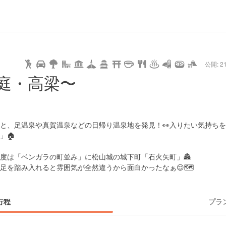
url
guide
hot
type
star
camera
home
settings
profile
print
rank
mail
lock
calendar
access
公開: 21
pet
drive
walking
cycling
nature
stroll
art
camp
history
castle
temple
cafe
gourmet
onsen
outdoor
world
public bath
shopping
庭・高梁〜
heritage
kyoto
hyogo
と、足温泉や真賀温泉などの日帰り温泉地を発見！👀入りたい気持ち
」🏠
度は「ベンガラの町並み」に松山城の城下町「石火矢町」🏯
足を踏み入れると雰囲気が全然違うから面白かったなぁ😌🗺
行程
プラ