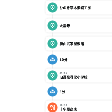
ひのき草木染織工房
大雲寺
勝山武家屋敷館
10分
09:45
旧遷喬尋常小学校
4分
10:30
十字屋商店