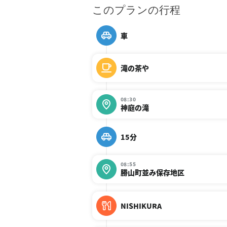
このプランの行程
車
滝の茶や
08:30
神庭の滝
15分
08:55
勝山町並み保存地区
NISHIKURA