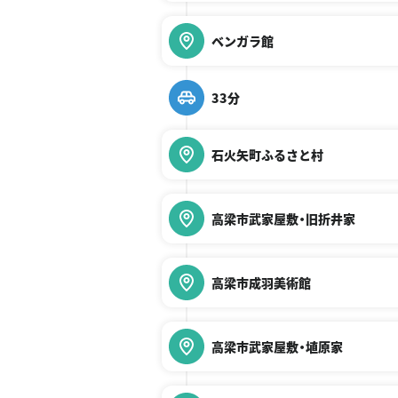
ベンガラ館
33分
石火矢町ふるさと村
高梁市武家屋敷・旧折井家
高梁市成羽美術館
高梁市武家屋敷・埴原家