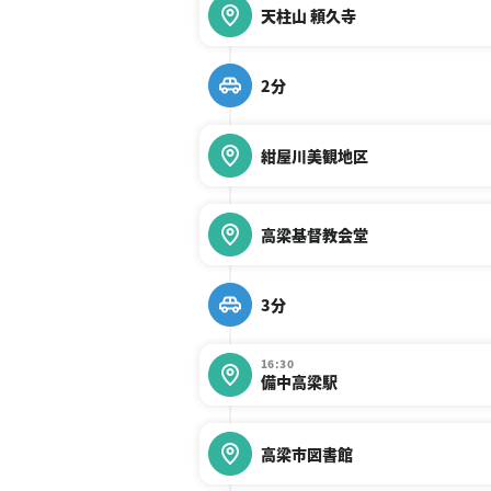
天柱山 頼久寺
2分
紺屋川美観地区
高梁基督教会堂
3分
16:30
備中高梁駅
高梁市図書館