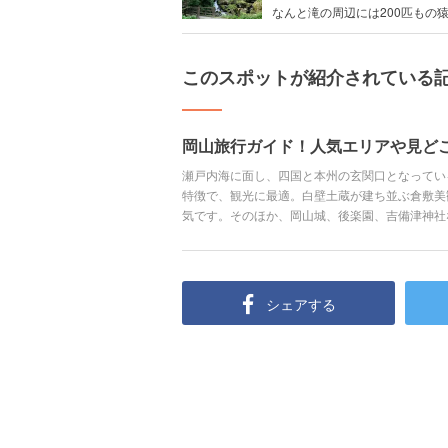
なんと滝の周辺には200匹もの猿.
このスポットが紹介されている
岡山旅行ガイド！人気エリアや見ど
瀬戸内海に面し、四国と本州の玄関口となってい
特徴で、観光に最適。白壁土蔵が建ち並ぶ倉敷美
気です。そのほか、岡山城、後楽園、吉備津神社
います。 ご当地グルメも旅の醍醐味。特産のフ
くさん。魅力あふれる岡山県をご紹介します。
シェアする