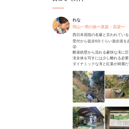
れな
岡山一周の旅〜真庭・高梁〜
西日本屈指の名爆と言われている
受付から徒歩5分ぐらい遊歩道を歩
😲
断崖絶壁から流れる豪快な滝に圧
滝全体を写すには少し離れる必要
ダイナミックな滝と紅葉が綺麗だ