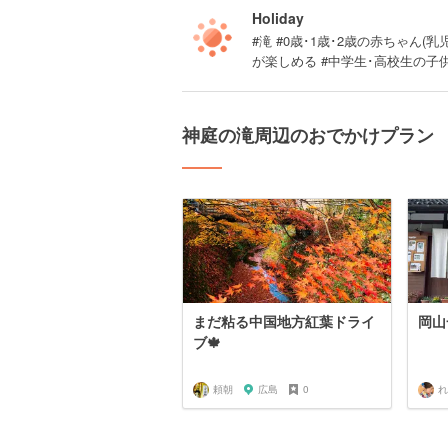
Holiday
#滝 #0歳･1歳･2歳の赤ちゃん(乳
が楽しめる #中学生･高校生の子
神庭の滝周辺のおでかけプラン
まだ粘る中国地方紅葉ドライ
岡山
ブ🍁
頼朝
広島
0
れ