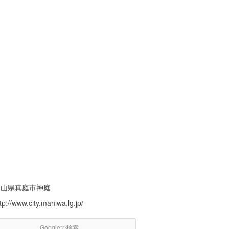
岡山県真庭市神庭
tp://www.city.maniwa.lg.jp/
Googleで検索