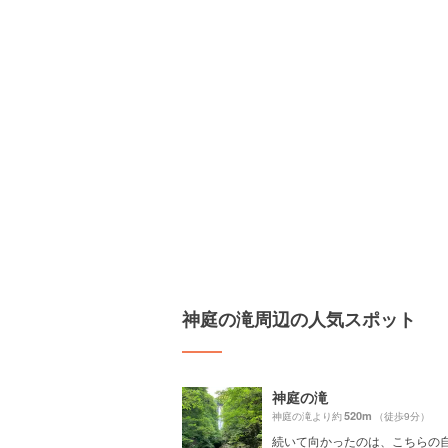
神庭の滝周辺の人気スポット
神庭の滝
520m
神庭の滝より約
（徒歩9分）
続いて向かったのは、こちらの