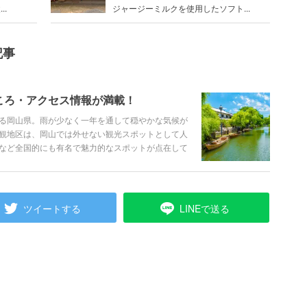
..
ジャージーミルクを使用したソフト...
記事
ころ・アクセス情報が満載！
る岡山県。雨が少なく一年を通して穏やかな気候が
観地区は、岡山では外せない観光スポットとして人
など全国的にも有名で魅力的なスポットが点在して
ルーツ、ひるぜん焼きそばなど、美味しいものもた
ツイートする
LINEで送る