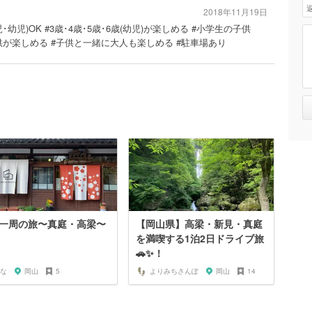
2018年11月19日
児･幼児)OK #3歳･4歳･5歳･6歳(幼児)が楽しめる #小学生の子供
供が楽しめる #子供と一緒に大人も楽しめる #駐車場あり
一周の旅〜真庭・高梁〜
【岡山県】高梁・新見・真庭
を満喫する1泊2日ドライブ旅
🚗✨！
な
岡山
5
よりみちさんぽ
岡山
14