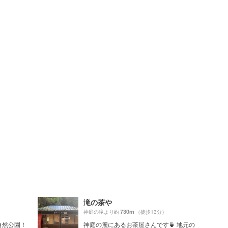
滝の茶や
730m
神庭の滝より約
（徒歩13分）
自然公園！
神庭の麓にあるお茶屋さんです🍵 地元の