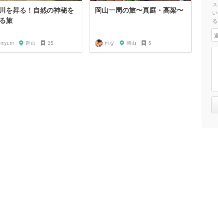
ス
川を昇る！自然の神秘を
岡山一周の旅〜真庭・高梁〜
い
る旅
る
umyum
岡山
35
れな
岡山
5