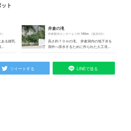
ポット
井倉の滝
160m
分）
井倉観光センターより約
（徒歩3分）
にある鍾乳
高さ約７０ｍの滝。 井倉洞内の地下水を
..
洞外へ排水するために作られた人工滝...
ツイートする
LINEで送る