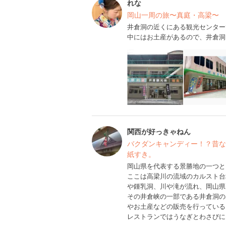
れな
岡山一周の旅〜真庭・高梁〜
井倉洞の近くにある観光センター
中にはお土産があるので、井倉洞
関西が好っきゃねん
バクダンキャンディー！？昔な
紙すき。
岡山県を代表する景勝地の一つと
ここは高梁川の流域のカルスト台
や鍾乳洞、川や滝が流れ、岡山県
その井倉峡の一部である井倉洞の
やお土産などの販売を行っている
レストランではうなぎとわさびに