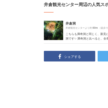
井倉観光センター周辺の人気ス
井倉洞
60m
井倉観光センターより約
（徒歩1
こちらも満奇洞と同じく、新見
洞です✨ 満奇洞と比べると、全長.
シェアする