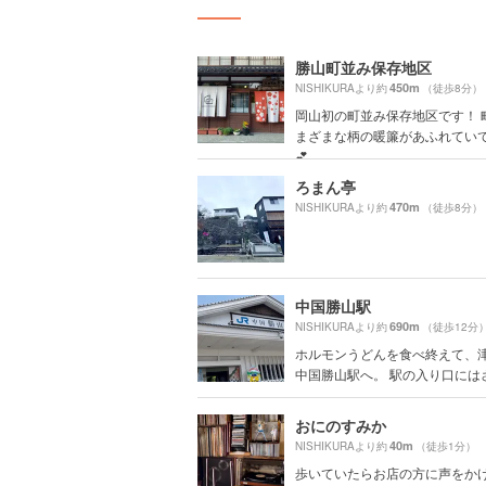
勝山町並み保存地区
450m
NISHIKURAより約
（徒歩8分）
岡山初の町並み保存地区です！ 
まざまな柄の暖簾があふれてい
💕
ろまん亭
470m
NISHIKURAより約
（徒歩8分）
中国勝山駅
690m
NISHIKURAより約
（徒歩12分
ホルモンうどんを食べ終えて、
中国勝山駅へ。 駅の入り口にはさっ
おにのすみか
40m
NISHIKURAより約
（徒歩1分）
歩いていたらお店の方に声をか