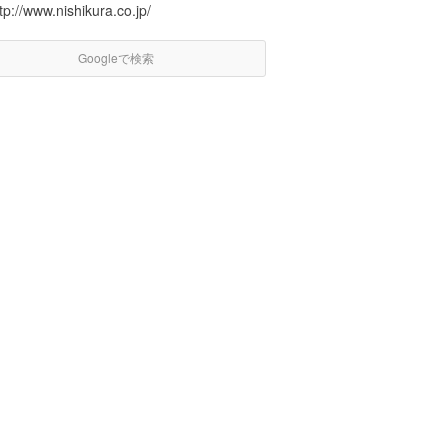
tp://www.nishikura.co.jp/
Googleで検索