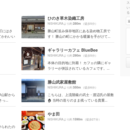
ス
い
る
ひのき草木染織工房
280m
NISHIKURAより約
（徒歩5分）
町にはさ
勝山町並み保存地区にある染め物工房で
てかわいい
す！ 勝山の町にかかる暖簾を手がけて...
ギャラリーカフェ BlueBee
290m
NISHIKURAより約
（徒歩5分）
本体の目的地に到着！ カフェの隣にギャ
ラリーが併設されているカフェです。...
勝山武家屋敷館
350m
）
NISHIKURAより約
（徒歩6分）
津山駅から
こちらは、上流階級の武士・渡辺氏の屋敷
...
🏠 当時の造りのまま残っている貴重...
やま田
1590m
NISHIKURAより約
（徒歩27分）
けられたの