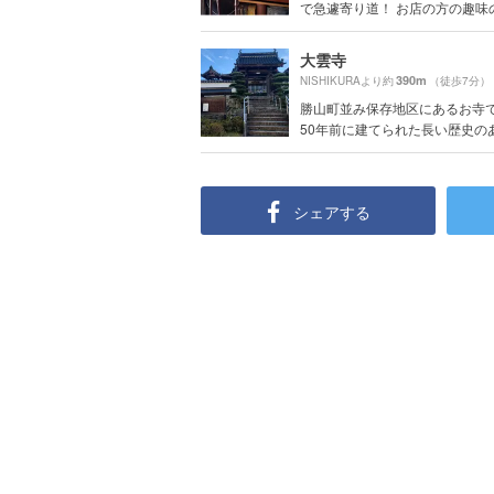
で急遽寄り道！ お店の方の趣味のレ
大雲寺
390m
NISHIKURAより約
（徒歩7分）
勝山町並み保存地区にあるお寺です
50年前に建てられた長い歴史のあ.
シェアする