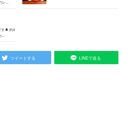
...
🔔 約4
..
ツイートする
LINEで送る