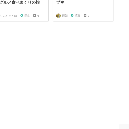
グルメ食べまくりの旅
ブ🍁
りみちさんぽ
岡山
6
頼朝
広島
0