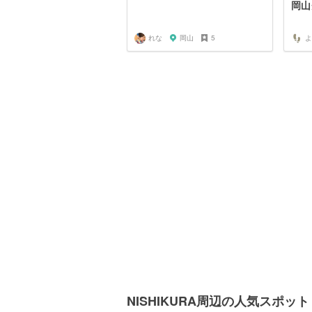
岡山
れな
岡山
5
よ
NISHIKURA周辺の人気スポット