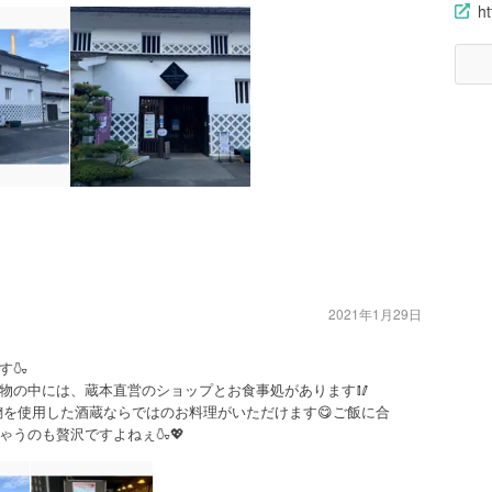
ht
2021年1月29日
す🍶
物の中には、蔵本直営のショップとお食事処があります🥢
麹を使用した酒蔵ならではのお料理がいただけます😋ご飯に合
うのも贅沢ですよねぇ🍶💖