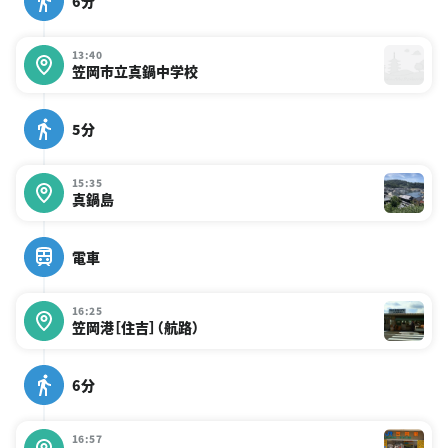
6分
13:40
笠岡市立真鍋中学校
5分
15:35
真鍋島
電車
16:25
笠岡港［住吉］（航路）
6分
16:57