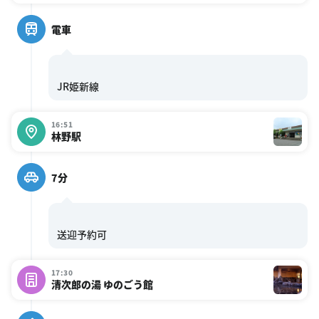
電車
16:51
林野駅
7分
17:30
清次郎の湯 ゆのごう館