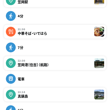
笠岡駅
4分
11:30
中華そば・いではら
7分
12:30
笠岡港［住吉］（航路）
電車
13:14
真鍋島