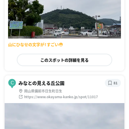
山にひなせの文字が！すごい😳
このスポットの詳細を見る
みなとの見える丘公園
C
81
岡山県備前市日生町日生
https://www.okayama-kanko.jp/spot/11017