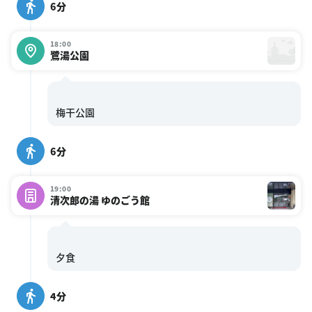
6分
18:00
鷺湯公園
6分
19:00
清次郎の湯 ゆのごう館
4分