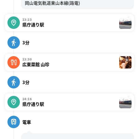
13:23
県庁通り駅
3分
13:30
広東菜館 山珍
3分
14:16
県庁通り駅
電車