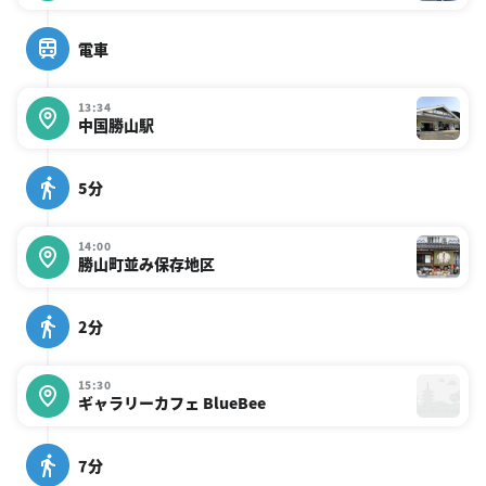
電車
13:34
中国勝山駅
5分
14:00
勝山町並み保存地区
2分
15:30
ギャラリーカフェ BlueBee
7分