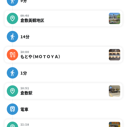
9分
09:40
倉敷美観地区
14分
10:00
もとや（ＭＯＴＯＹＡ）
1分
10:51
倉敷駅
電車
11:18