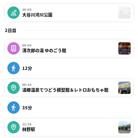
20:00
大谷川河川公園
2日目
09:00
清次郎の湯 ゆのごう館
12分
09:30
湯郷温泉てつどう模型館＆レトロおもちゃ館
35分
11:38
林野駅