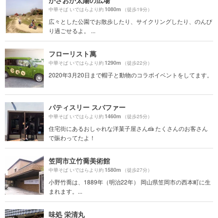
かさおか太陽の広場
1080m
中華そば いではらより約
（徒歩19分）
広々とした公園でお散歩したり、サイクリングしたり、のんび
り過ごせるよ。 ...
フローリスト萬
1290m
中華そば いではらより約
（徒歩22分）
2020年3月20日まで帽子と動物のコラボイベントをしてます。
パティスリー スバファー
1460m
中華そば いではらより約
（徒歩25分）
住宅街にあるおしゃれな洋菓子屋さん🍰 たくさんのお客さん
で賑わってたよ！
笠岡市立竹喬美術館
1580m
中華そば いではらより約
（徒歩27分）
小野竹喬は、1889年（明治22年） 岡山県笠岡市の西本町に生
まれます。...
味処 栄清丸