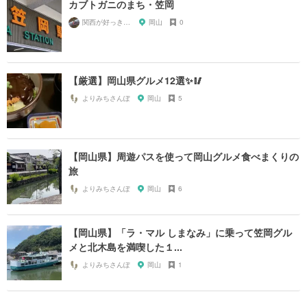
カブトガニのまち・笠岡
関西が好っきゃねん
岡山
0
【厳選】岡山県グルメ12選✨🥢
よりみちさんぽ
岡山
5
【岡山県】周遊パスを使って岡山グルメ食べまくりの
旅
よりみちさんぽ
岡山
6
【岡山県】「ラ・マル しまなみ」に乗って笠岡グル
メと北木島を満喫した１...
よりみちさんぽ
岡山
1