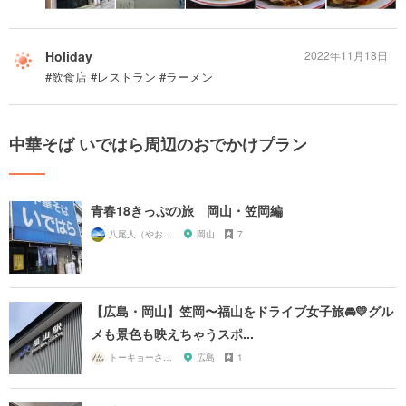
Holiday
2022年11月18日
#飲食店 #レストラン #ラーメン
中華そば いではら周辺のおでかけプラン
青春18きっぷの旅 岡山・笠岡編
八尾人（やおんちゅ）
岡山
7
【広島・岡山】笠岡〜福山をドライブ女子旅🚘💛グル
メも景色も映えちゃうスポ...
トーキョーさんぽ
広島
1