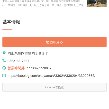
東京から新幹線と在来線を乗り継いで、岡山県の南西に位置する笠岡市
へ。 笠岡は、室町時代に町づくりが始まり、江戸時代には門前町として栄
えた歴史のある町です。白石島を始めとする大小30余りの島々からなる
「笠岡諸島」は、瀬戸内海国立公園に指定されています。 地元の方との触
れ合いを通して、また訪れたいと思える場所を見つけることができまし
基本情報
た。
地図を見る
岡山県笠岡市笠岡２８２７
0865-63-7667
営業時間外
11:30～15:00
https://tabelog.com/okayama/A3302/A330204/33002665/
Googleで検索