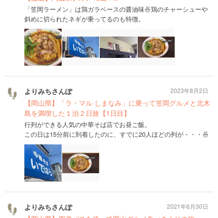
「笠岡ラーメン」は鶏ガラベースの醤油味🍜鶏のチャーシューや
斜めに切られたネギが乗ってるのも特徴。
よりみちさんぽ
2023年8月2日
【岡山県】「ラ・マル しまなみ」に乗って笠岡グルメと北木
島を満喫した１泊２日旅【1日目】
行列ができる人気の中華そば店でお昼ご飯。
この日は15分前に到着したのに、すでに20人ほどの列が・・・🍜
よりみちさんぽ
2021年6月30日