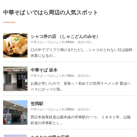
中華そば いではら周辺の人気スポット
シャコ丼の店 （しゃこどんのみせ）
840m
中華そば いではらより約
（徒歩15分）
口の中でプリプリ弾ける‼︎ ただし，シャコがとれない日は臨時
休業になるの...
中華そば 坂本
130m
中華そば いではらより約
（徒歩3分）
お腹が空いたので、昼食へ！初めての笠岡ラーメン🍜 醤油ベ
ースにがっつり鶏...
笠岡駅
280m
中華そば いではらより約
（徒歩5分）
西日本旅客鉄道山陽本線の停車駅の一つ。 １８９１年、山陽
鉄道の停車駅とし...