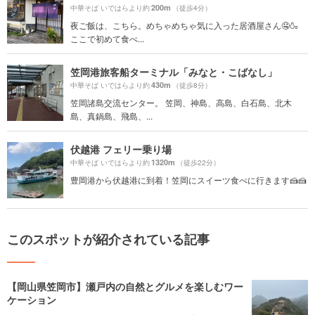
200m
中華そば いではらより約
（徒歩4分）
夜ご飯は、こちら。めちゃめちゃ気に入った居酒屋さん🤤🍶
ここで初めて食べ...
笠岡港旅客船ターミナル「みなと・こばなし」
430m
中華そば いではらより約
（徒歩8分）
笠岡諸島交流センター。 笠岡、神島、高島、白石島、北木
島、真鍋島、飛島、...
伏越港 フェリー乗り場
1320m
中華そば いではらより約
（徒歩22分）
豊岡港から伏越港に到着！笠岡にスイーツ食べに行きます🍰🍰
このスポットが紹介されている記事
【岡山県笠岡市】瀬戸内の自然とグルメを楽しむワー
ケーション