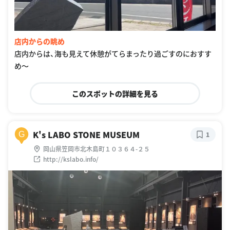
店内からの眺め
店内からは、海も見えて休憩がてらまったり過ごすのにおすす
め〜
このスポットの詳細を見る
K's LABO STONE MUSEUM
G
1
岡山県笠岡市北木島町１０３６４-２５
http://kslabo.info/