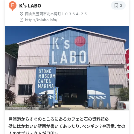
K's LABO
F
2
岡山県笠岡市北木島町１０３６４-２５
http://kslabo.info/
豊浦港からすぐのところにあるカフェと石の資料館🪨
壁にはかわいい壁画が書いてあったり、ペンギン？や恐竜、女の
人のオブジェクトが目印✨