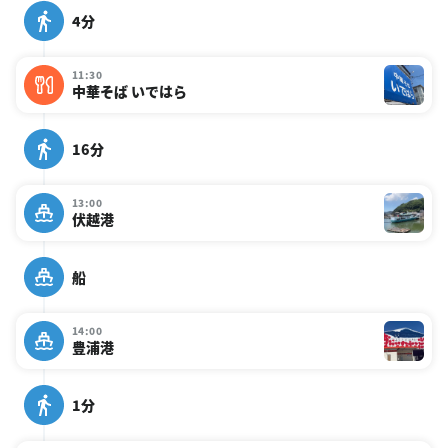
4分
11:30
中華そば いではら
16分
13:00
伏越港
船
14:00
豊浦港
1分