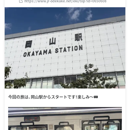
https://www.jr-odekake.net/eki/top?id=0650608
今回の旅は、岡山駅からスタートです！楽しみ〜🚃