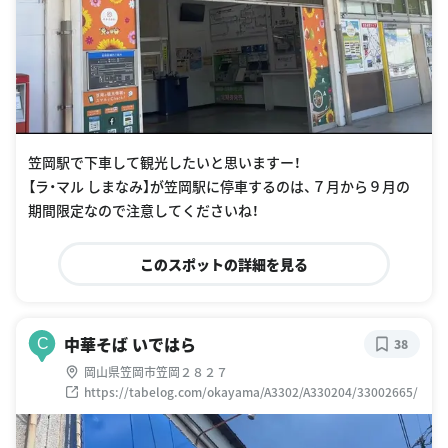
笠岡駅で下車して観光したいと思いますー！
【ラ・マル しまなみ】が笠岡駅に停車するのは、７月から９月の
期間限定なので注意してくださいね！
このスポットの詳細を見る
中華そば いではら
C
38
岡山県笠岡市笠岡２８２７
https://tabelog.com/okayama/A3302/A330204/33002665/