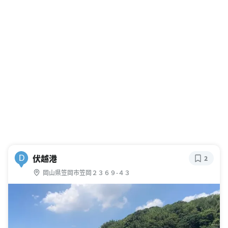
伏越港
D
2
岡山県笠岡市笠岡２３６９-４３