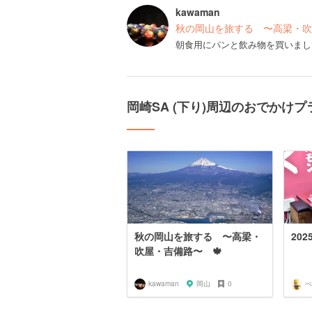
kawaman
秋の岡山を旅する 〜高梁・吹
朝食用にパンと飲み物を買いまし
岡崎SA (下り)周辺のおでかけプ
秋の岡山を旅する 〜高梁・
20
吹屋・吉備路〜 🍁
kawaman
岡山
0
ぺ