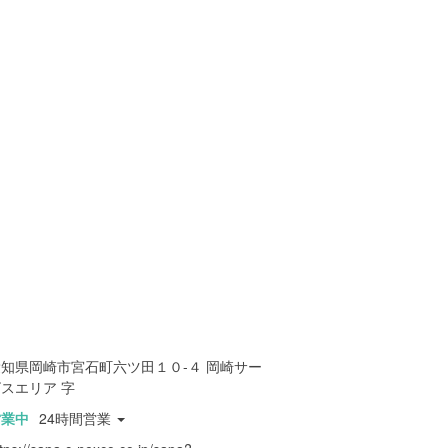
愛知県岡崎市宮石町六ツ田１０-４ 岡崎サー
スエリア 字
営業中
24時間営業