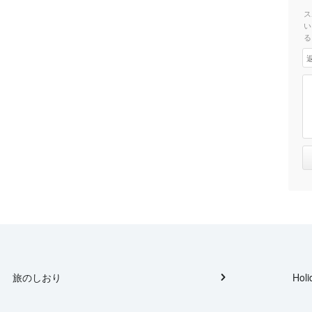
ス
い
る
旅のしおり
Holi