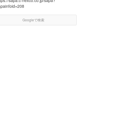
tps://sapa.c-nexco.co.jp/sapa?
apainfoid=208
Googleで検索