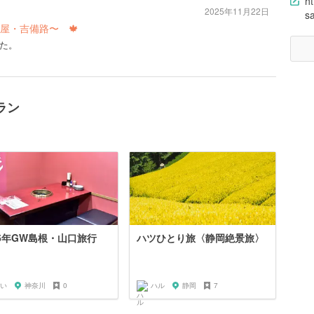
ht
2025年11月22日
s
屋・吉備路〜 🍁
た。
ラン
25年GW島根・山口旅行
ハツひとり旅〈静岡絶景旅〉
い
神奈川
0
ハル
静岡
7