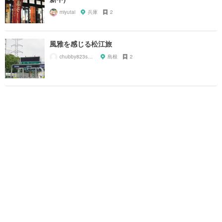
miyutai
兵庫
2
風雅を感じる松江旅
chubby823san63
島根
2