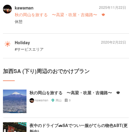
kawaman
2025年11月22日
秋の岡山を旅する 〜高梁・吹屋・吉備路〜 🍁
休憩
Holiday
2020年2月22日
#サービスエリア
加西SA (下り)周辺のおでかけプラン
秋の岡山を旅する 〜高梁・吹屋・吉備路〜 🍁
kawaman
岡山
0
夜中のドライブ🚗SAでつい一服がてらの物色&BT(更
新中)