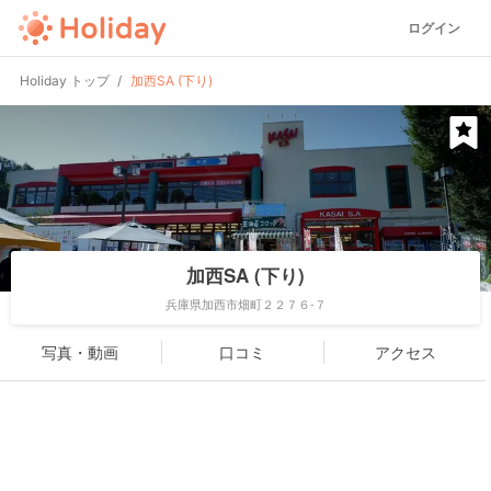
ログイン
Holiday トップ
加西SA (下り)
加西SA (下り)
兵庫県加西市畑町２２７６-７
写真・動画
口コミ
アクセス