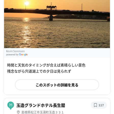
Kevin Sorensen
G
oogle Places
時間と天気のタイミングが合えば素晴らしい景色
残念ながら宍道湖上での夕日は見られず
このスポットの詳細を見る
玉造グランドホテル長生閣
H
117
島根県松江市玉湯町玉造３３１