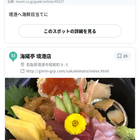
出典：
travel.co.jp/guide/article/45027
境港へ海鮮目当てに
このスポットの詳細を見る
海陽亭 境港店
M
25
鳥取県境港市昭和町９-５
http://ginrin-grp.com/sakaiminato/index.html