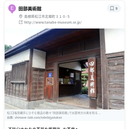
田部美術館
E
9
島根県松江市北堀町３１０-５
http://www.tanabe-museum.or.jp/
松江】塩見縄手にひそむ銘品の数々「田部美術館」で出雲地方の美を知る ...
出典：
shimane-tabi.com/tabebijyutukan
不昧公ゆかりの茶器を鑑賞後、お茶席へ。