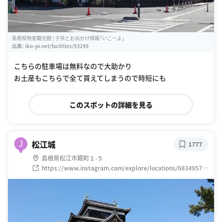
島根県物産観光館 | 子供とお出かけ情報「いこーよ」
出典：
iko-yo.net/facilities/93249
こちらの駐車場は無料なので大助かり
お土産もこちらで全て買えてしまうので時短にも
このスポットの詳細を見る
松江城
J
1777
島根県松江市殿町１-５
https://www.instagram.com/explore/locations/68349579
0