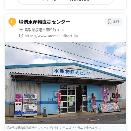
境港水産物直売センター
L
327
鳥取県境港市昭和町９-５
https://www.sanmaki-direct.jp/
鳥取「境港水産物直売センター」で美味しいベニズワイガニを食べよう ...