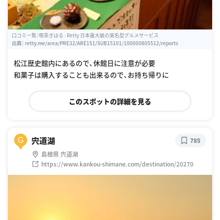
口コミ一覧：喫茶きはる - Retty 日本最大級の実名型グルメサービス
出典：
retty.me/area/PRE32/ARE151/SUB15101/100000805512/reports
松江歴史館内にあるので、休館日に注意が必要
和菓子は購入することも出来るので、お持ち帰りに
このスポットの詳細を見る
宍道湖
G
785
島根県 宍道湖
https://www.kankou-shimane.com/destination/20270