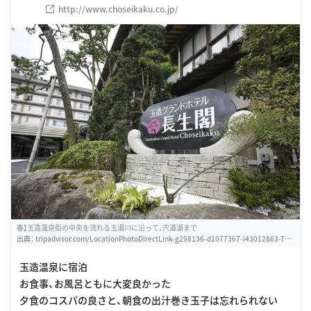
http://www.choseikaku.co.jp/
春】玉造温泉街の中央を流れる玉湯川に沿って、宍道湖まで
出典：
tripadvisor.com/LocationPhotoDirectLink-g298136-d1077367-i43012863-Ta
matsukuri_Grand_Hotel_Choseikaku-Matsue_Shimane_Prefecture_Chugoku.html
玉造温泉に宿泊
お食事、お風呂ともに大変良かった
夕食のコスパの良さと、朝食の出汁巻き玉子は忘れられない