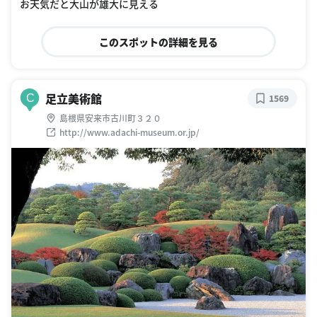
お天気だと大山が雄大に見える
このスポットの詳細を見る
足立美術館
C
1569
島根県安来市古川町３２０
http://www.adachi-museum.or.jp/