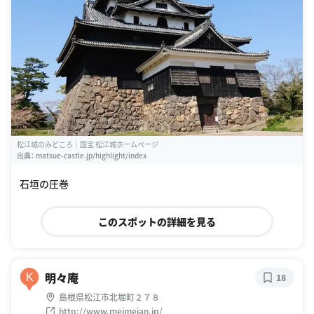
松江城のみどころ｜国宝 松江城ホームページ
出典：
matsue-castle.jp/highlight/index
石垣の圧巻
このスポットの詳細を見る
明々庵
K
18
島根県松江市北堀町２７８
http://www.meimeian.jp/