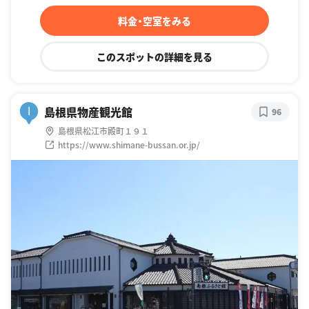
料金・空室をみる
このスポットの詳細を見る
島根県物産観光館
I
96
島根県松江市殿町１９１
https://www.shimane-bussan.or.jp/