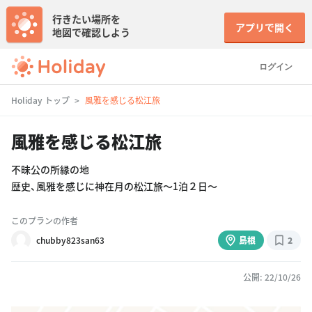
行きたい場所を
アプリで開く
地図で確認しよう
ログイン
Holiday トップ
風雅を感じる松江旅
風雅を感じる松江旅
不昧公の所縁の地
歴史、風雅を感じに神在月の松江旅〜1泊２日〜
このプランの作者
chubby823san63
島根
2
公開: 22/10/26