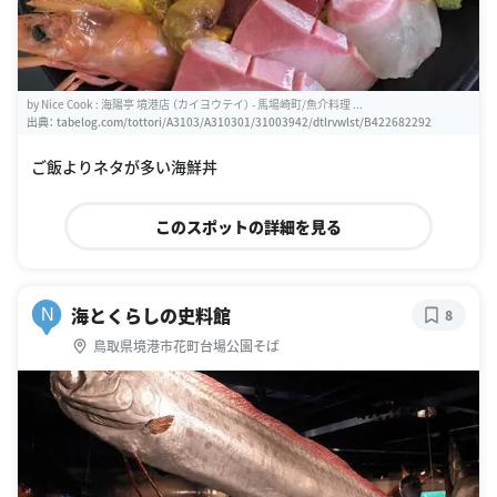
by Nice Cook : 海陽亭 境港店 （カイヨウテイ） - 馬場崎町/魚介料理 ...
出典：
tabelog.com/tottori/A3103/A310301/31003942/dtlrvwlst/B422682292
ご飯よりネタが多い海鮮丼
このスポットの詳細を見る
海とくらしの史料館
N
8
鳥取県境港市花町台場公園そば