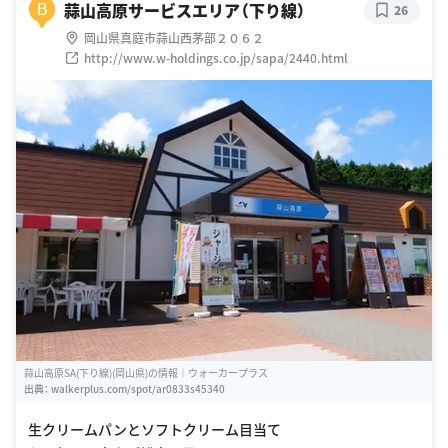
蒜山高原サービスエリア（下り線）
B
26
岡山県真庭市蒜山西茅部２０６２
http://www.w-holdings.co.jp/sapa/2440.html
蒜山高原SA(下り線)(岡山県)の情報｜ウォーカープラス
出典：
walkerplus.com/spot/ar0833s45340
生クリームパンとソフトクリーム目当て