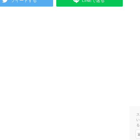
ツイートする
LINEで送る
ス
い
る