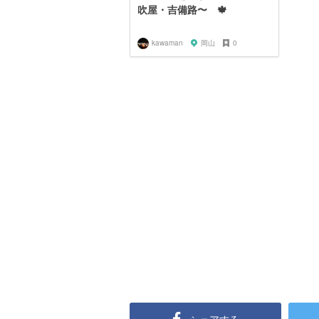
吹屋・吉備路〜 🍁
kawaman
岡山
0