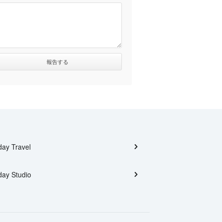
day Travel
day Studio