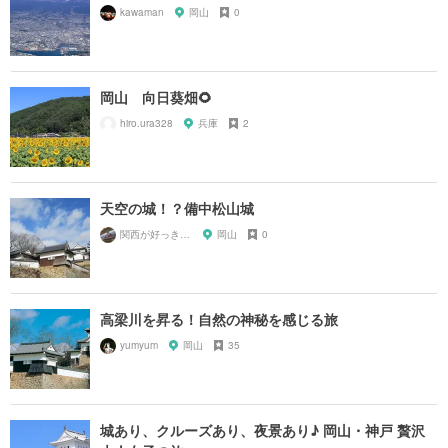
kawaman
岡山
0
岡山 向日葵畑🌻
hiro.ura328
兵庫
2
天空の城！？備中松山城
関西が好っきゃねん
岡山
0
高梁川を昇る！自然の神秘を感じる旅
yumyum
岡山
35
城あり、クルーズあり、夜景あり♪ 岡山・神戸 贅沢