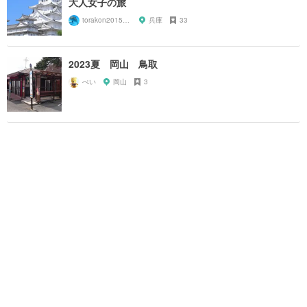
大人女子の旅
torakon20150801
兵庫
33
2023夏 岡山 鳥取
ぺい
岡山
3