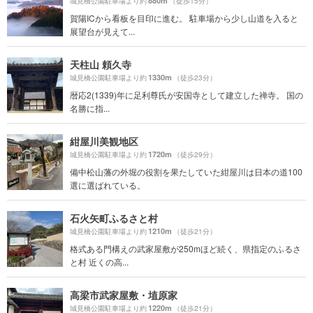
880m
城見橋公園駐車場より約
（徒歩15分）
賀陽ICから看板を目印に進む。 駐車場から少し山道を入ると
展望台が見えて...
天柱山 頼久寺
1330m
城見橋公園駐車場より約
（徒歩23分）
暦応2(1339)年に足利尊氏が安国寺として建立した禅寺。 国の
名勝に指...
紺屋川美観地区
1720m
城見橋公園駐車場より約
（徒歩29分）
備中松山藩の外堀の役割を果たしていた紺屋川は日本の道100
選に選ばれている。
石火矢町ふるさと村
1210m
城見橋公園駐車場より約
（徒歩21分）
格式ある門構えの武家屋敷が250mほど続く、県指定のふるさ
と村 近くの高...
高梁市武家屋敷・埴原家
1220m
城見橋公園駐車場より約
（徒歩21分）