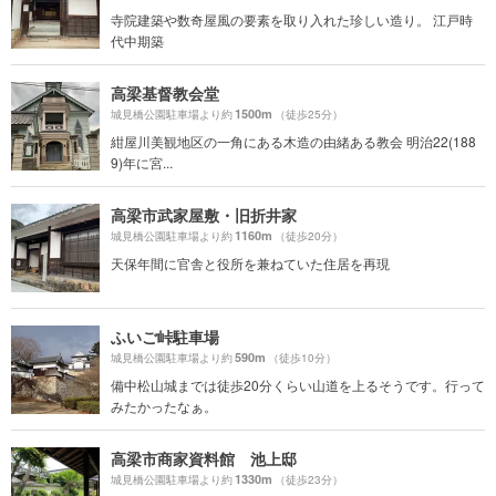
寺院建築や数奇屋風の要素を取り入れた珍しい造り。 江戸時
代中期築
高梁基督教会堂
1500m
城見橋公園駐車場より約
（徒歩25分）
紺屋川美観地区の一角にある木造の由緒ある教会 明治22(188
9)年に宮...
高梁市武家屋敷・旧折井家
1160m
城見橋公園駐車場より約
（徒歩20分）
天保年間に官舎と役所を兼ねていた住居を再現
ふいご峠駐車場
590m
城見橋公園駐車場より約
（徒歩10分）
備中松山城までは徒歩20分くらい山道を上るそうです。行って
みたかったなぁ。
高梁市商家資料館 池上邸
1330m
城見橋公園駐車場より約
（徒歩23分）