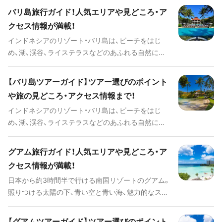
さんの熱帯魚とふれあえます。サンセットを眺めて
バリ島旅行ガイド！人気エリアや見どころ・ア
まったりしたり、アメリカングルメで腹ごしらえも。
クセス情報が満載！
南国の非日常を体感して、思いっきりリフレッシュ
インドネシアのリゾート・バリ島は、ビーチをはじ
できます。こぢんまりとしていることから、特に女子
め、湖、渓谷、ライステラスなどのあふれる自然に恵
旅や子供連れにも最適です。 ツアー選びのポイント
まれ、まるで絵画のようなフォトジェニックな光景
から、サイパンの基本情報、地上の楽園・サイパンの
が広がります。 また、バリ人の約9割を占めるバリ・
魅力をご紹介します。
【バリ島ツアーガイド】ツアー選びのポイント
ヒンドゥー教の数ある寺院やケチャなどに代表され
や旅の見どころ・アクセス情報まで！
るバリ舞踊も見応えがある、小さいながらも魅力が
インドネシアのリゾート・バリ島は、ビーチをはじ
詰まった島で心身ともにリチャージ！リピーターに人
め、湖、渓谷、ライステラスなどのあふれる自然に恵
気なのも納得です。抑えておきたいバリ情報、グル
まれ、まるで絵画のようなフォトジェニックな光景
メ、意外と知らなかった穴場スポットまで、バリ島の
が広がります。 また、バリ人の約9割を占めるバリ・
魅力をご紹介します。
グアム旅行ガイド！人気エリアや見どころ・ア
ヒンドゥー教の数ある寺院やケチャなどに代表され
クセス情報が満載！
るバリ舞踊も見応えがある、小さいながらも魅力が
日本から約3時間半で行ける南国リゾートのグアム。
詰まった島で心身ともにリチャージ！抑えておきたい
照りつける太陽の下、青い空と青い海、魅力的なスポ
バリ情報、外せない観光スポット、ツアー選びのポイ
ットを観光したり、マリンスポーツやアクティビテ
ントをご紹介します。
ィで満喫できます。 美しいサンセットや離島の雰囲
【グアムツアーガイド】ツアー選びのポイント