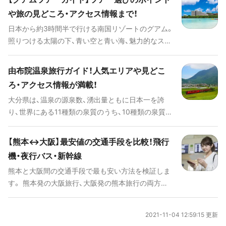
気は、日頃の喧騒を忘れられるリフレッシュにもっ
や旅の見どころ・アクセス情報まで！
てこい。買い物好きならショッピングモールで自分
日本から約3時間半で行ける南国リゾートのグアム。
へのお土産探し、ボリューム満点のアメリカングル
照りつける太陽の下、青い空と青い海、魅力的なスポ
メに舌鼓もいいですね。初めての人も、リピーターも
ットを観光したり、マリンスポーツやアクティビテ
楽しめる盛りだくさんの魅力が詰まったグアムをご
ィで満喫できます。 美しいサンセットや離島の雰囲
紹介します！
由布院温泉旅行ガイド！人気エリアや見どこ
気は、日頃の喧騒を忘れられるリフレッシュにもっ
ろ・アクセス情報が満載！
てこい。買い物好きならショッピングモールで自分
大分県は、温泉の源泉数、湧出量ともに日本一を誇
へのお土産探し、ボリューム満点のアメリカングル
り、世界にある11種類の泉質のうち、10種類の泉質が
メに舌鼓もいいですね。たくさんの魅力が凝縮され
あります。なかでも、九州のみならず、今や人気は全
ているグアムをご紹介します！
国区となった由布院温泉は、由布岳山麓に広がる湯
【熊本↔大阪】最安値の交通手段を比較！飛行
の里です。周りには自然も豊富なことから、景色も格
機・夜行バス・新幹線
別。日頃の喧騒を忘れてのんびりした観光が楽しめ
熊本と大阪間の交通手段で最も安い方法を検証しま
ます。 美術館などのアートスポットやおしゃれなレ
す。 熊本発の大阪旅行、大阪発の熊本旅行の両方に
ストラン、スイーツ店も多く、特に女性に人気です。
対応した内容になっています。 値段として一番安い
さほど広くはないので計画的にプランを立てて、効
交通手段はもちろんですが、それぞれの特徴やメリ
率よく巡りましょう。
2021-11-04 12:59:15 更新
ット・デメリットも整理しています。 いつ行くか、誰