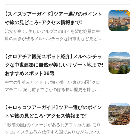
イス！車窓から眺める美しい景観が魅力の観光列車や
紹介します。ロシアへの旅行を検討されている方も
標高4,000m級の山々を望む展望台、および周辺に位
そうでない方も、これを読んだらきっとロシアに行
【スイスツアーガイド】ツアー選びのポイント
置する国々からの影響を強く受けた独特な文化やグ
ってみたくなること間違いなしです。
や旅の見どころ・アクセス情報まで！
ルメなど様々な見どころがあります。このページで
治安が良く、美しいアルプスの山々を望む絶景に中
は、スイスを訪れるうえで抑えておきたい主な見ど
世の面影が残るメルヘンチックな旧市街など見どこ
ころや、人気リゾートや自然が満喫できるスポット、
ろ満載のスイス！このページではスイス旅行に必要な
定番のお土産までスイス旅行の計画を立てるのに必
基本情報、おすすめのツアーやホテル、その他知って
要な情報をたっぷりと紹介しています。
【クロアチア観光スポット紹介】メルヘンチッ
おくと便利な情報など、皆さんが旅行前に知ってお
クな中世建築に自然が美しいリゾート地まで！
きたいことをご紹介します。スイスへの旅行を検討
おすすめスポット26選
されている方もそうでない方も、これを読んだらき
っとスイスに行ってみたくなること間違いなしで
中世の街並みとアドリア海が美しい東欧の国「クロ
す。
アチア」。紀元前までさかのぼる長い歴史を持ち、い
くつもの世界遺産が点在するこの国は、歴史をたど
る観光の他にも多様性に富んだグルメや、魅力的な
【モロッコツアーガイド】ツアー選びのポイン
自然スポットなど旅行に嬉しい見どころがいっぱい！
トや旅の見どころ・アクセス情報まで！
このページでは、クロアチアを訪れるうえで抑えて
「砂漠の国」のイメージがある北アフリカの国、モロ
おきたい主な見どころや、人気リゾートや自然が満
ッコ。イスラム教を信仰する国でありながら、かつて
喫できるスポット、定番のお土産までクロアチア旅