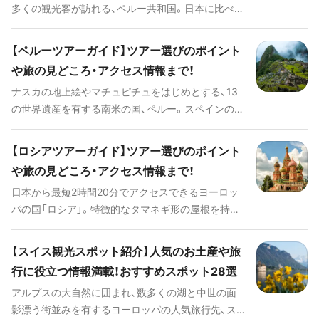
多くの観光客が訪れる、ペルー共和国。日本に比べ物
が多いことで知られています。このページではルー
価が安く、自然や歴史をはじめとする先住民の伝統
マニア旅行に必要な基本情報、おすすめのツアーや
文化など様々な見どころがあり、国内各地には魅力
ホテル、その他知っておくと便利な情報や定番の観
【ペルーツアーガイド】ツアー選びのポイント
的な観光スポットが点在しています。 このページで
光スポットなどを、わかりやすく紹介しています。
や旅の見どころ・アクセス情報まで！
は、アンデス山脈の豊かな自然に囲まれた温泉をは
ナスカの地上絵やマチュピチュをはじめとする、13
じめとするオススメ観光スポットから、ペルーを訪
の世界遺産を有する南米の国、ペルー。スペインの植
れるうえで抑えておきたい主な見どころ、日本から
民地時代に築かれたコロニアル建築が美しい街並み
のアクセス、国内での移動手段、定番のお土産などペ
や、インカ帝国の繁栄の面影が残る遺跡の数々、個性
ルー旅行の計画を立てるのに必要な情報をたっぷり
【ロシアツアーガイド】ツアー選びのポイント
豊かな先住民の文化など様々な魅力があることか
と紹介します。
や旅の見どころ・アクセス情報まで！
ら、南米屈指の旅行先として高い人気を誇ります。こ
日本から最短2時間20分でアクセスできるヨーロッ
のページではペルー旅行に必要な基本情報、おすす
パの国「ロシア」。特徴的なタマネギ形の屋根を持つ
めのツアーやホテル、その他知っておくと便利な情
ロシア正教の教会や広大で自然豊かな国土が生み出
報や定番の観光スポットなどを、色鮮やかなペルー
した美味しい伝統グルメなど見どころが多いことか
の魅力と共に紹介しています。
【スイス観光スポット紹介】人気のお土産や旅
ら、毎年世界中から多くの観光客が訪れています。こ
行に役立つ情報満載！おすすめスポット28選
のページではロシア旅行に必要な基本情報、おすす
アルプスの大自然に囲まれ、数多くの湖と中世の面
めのツアーやホテル、その他知っておくと便利な情
影漂う街並みを有するヨーロッパの人気旅行先、ス
報など、皆さんが旅行前に知っておきたいことをご