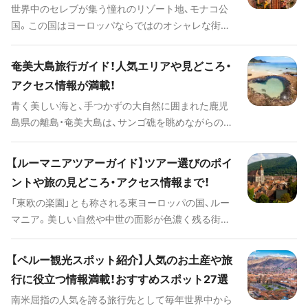
世界中のセレブが集う憧れのリゾート地、モナコ公
らいつかは訪れてみたいと憧れている人も多いので
国。この国はヨーロッパならではのオシャレな街並
はないでしょうか。 このページではフィンランド旅
み、エレガントな佇まいが印象的なカジノ、多くの高
行に必要な基本情報、おすすめのツアーやホテル、そ
級クルーザーやヨットが並ぶマリーナ、モナコF1グ
の他に知っておくと便利な情報や定番観光スポット
奄美大島旅行ガイド！人気エリアや見どころ・
ランプリをはじめとする国際色豊かなイベントの
などを、フィンランドの魅力とあわせて紹介してい
アクセス情報が満載！
数々など、まさに「異世界」と呼ぶに相応しい見どこ
きます。
青く美しい海と、手つかずの大自然に囲まれた鹿児
ろが満載です。このページではモナコ旅行に必要な
島県の離島・奄美大島は、サンゴ礁を眺めながらのマ
基本情報、おすすめのツアーやホテル、その他に知っ
リンレジャーや古くから伝わる絶品グルメ、息を呑
ておくと便利な情報や定番観光スポットなどを、モ
むほど美しい絶景など、非日常の空間がひろがって
ナコの魅力とあわせて紹介していきます。
【ルーマニアツアーガイド】ツアー選びのポイ
いて旅行にもピッタリの場所です。 今回はそんな奄
ントや旅の見どころ・アクセス情報まで！
美大島を旅行する際の見どころや人気の観光スポッ
「東欧の楽園」とも称される東ヨーロッパの国、ルー
ト、ご当地グルメ、アクセス情報、ホテルなどをたっ
マニア。美しい自然や中世の面影が色濃く残る街並
ぷりとご紹介します。
み、開放的な国民性、複雑な歴史が形成した独特の文
化や伝統など様々な魅力を持ち、2,000年以上の歴史
【ペルー観光スポット紹介】人気のお土産や旅
を持つ温泉や黒海沿岸のビーチリゾートを訪れた
行に役立つ情報満載！おすすめスポット27選
り、伝統のルーマニアワインや郷土料理を堪能した
南米屈指の人気を誇る旅行先として毎年世界中から
りなど、美しい街並みを散策するほかにも見どころ