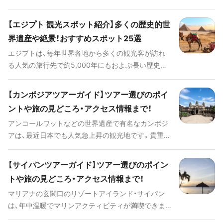
は様々な国からの植民地支配を受けた歴史を持ち、
行の計画を立てるのに必要な情報をたっぷりと紹介
不思議なことにヨーロッパおよび中東の文化がお互
しています。
【エジプト 観光スポット紹介】多くの歴史的世
いにどこかうまく調和しています。迷路のような旧
界遺産や絶景！おすすめスポット25選
市街「メディーナ」で出会う美しい宗教建築や、世界
エジプトは、毎年世界各地から多くの観光客が訪れ
遺産に登録された都市遺跡などをはじめ、街で出会
る人気の旅行先で約5,000年にもおよぶ長い歴史お
う可愛い雑貨の数々、ヘルシーで美味しいモロッコ
よび重要な世界遺産物件が非常に多く存在するのが
料理など旅の楽しみ方は無限大！このページではモロ
魅力です。また、この国の自然は砂漠だけでなく、緑
ッコ旅行に必要な基本情報、おすすめのツアーやホ
【カンボジアツアーガイド】ツアー選びのポイ
豊かなオアシス、鮮やかなターコイズブルーを持つ
テル、その他知っておくと便利な情報を紹介してい
ントや旅の見どころ・アクセス情報まで！
塩田および塩湖、そして地中海・紅海に面する美しい
ます。
アンコールワットなどの世界遺産で有名なカンボジ
ビーチリゾートなどが訪れる人々を楽しませます。
アは、最近日本でも人気急上昇の観光地です。貴重な
エジプトは他の観光国と比べても物価が安いので、
歴史的遺跡や、映画の舞台となった寺院や秘境もあ
滞在中にかかる費用が抑えられるのも嬉しいポイン
り、歴史好きでなくとも楽しめること間違いなしの
トでしょう！このページではエジプトを訪れるうえで
【サイパンツアーガイド】ツアー選びのポイン
魅力的な国です。 歴史的遺跡だけではなく、実は秘
抑えておきたい主な見どころおよび人気リゾートや
トや旅の見どころ・アクセス情報まで！
境ビーチがあるところもカンボジア観光のポイント！
自然が満喫できるスポット、定番のお土産までエジ
マリアナの玄関口のリゾートアイランド・サイパン
カンボジアを旅行するならぜひ知っておきたい人気
プト旅行の計画を立てるのに必要な情報をたっぷり
は、年中温暖でマリンアクティビティが満喫できま
観光スポット、おすすめホテル、国内の移動手段な
と紹介しています。
す。青い海と白い砂浜のビーチは透明度が高く、たく
ど、旅行に役立つ情報を紹介していきます。