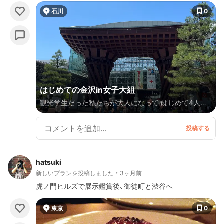
す。 灯台が工事中で入れなかったのは残念。
石川
0
はじめての金沢in女子大組
観光学生だった私たちが大人になって はじめて4人で
旅行に行きました🚄 懐かしい思い出話と共に金沢を楽
しんできました!! 行程も大事だけど、行き当たりばった
りとか その場のノリで決める旅もいいですよね！
hatsuki
新しいプランを投稿しました
3ヶ月前
虎ノ門ヒルズで展示鑑賞後、御徒町と渋谷へ
東京
0