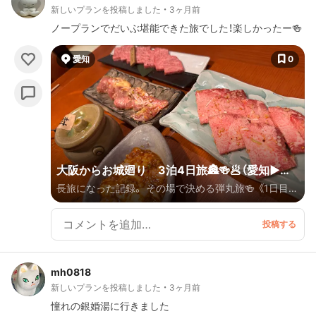
新しいプランを投稿しました
3ヶ月前
ノープランでだいぶ堪能できた旅でした！楽しかったー🍻
愛知
0
大阪からお城廻り 3泊4日旅🏯🍻🥟（愛知▶︎静
長旅になった記録。 その場で決める弾丸旅🍻 《1日目》
岡▶︎岐阜）
大阪 夕方出発 ▼車 名古屋伏見 到着 ▼ 【A】
晩ご飯 ▼ 😴就寝 《2日目》 出発 ▼車 【B】🏯 ▼
【C】お昼ご飯🥢 個人的な事件あり💥 誰にでもある事や
けど、悲しかった🥲 いい思い出になるか🧳💧 ▼ 浜
mh0818
松 到着 ▼ 【D】晩ご飯 浜松餃子求めて🥟 ▼ 😴
新しいプランを投稿しました
3ヶ月前
就寝 《3日目》 出発 ▼バス…徒歩 【E】巨大なオブジェ
憧れの銀婚湯に行きました
🍰🖋️🪑 ▼徒歩…バス 浜松駅 ▼電車 【F】⛩️ ▼車