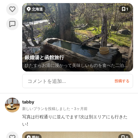
【G】🏯 帰る予定が渋滞と、疲れとでもう一泊🥱 ▼ 岐
北海道
1
阜 到着 ▼ 【H】飛騨牛 やっぱり美味しかった！ 私の
中ではお肉会では1番美味しいと思ってます🥩 ▼
😴就寝 《4日目》 出発 ▼車 【Ｉ】🏯 気軽な気持ちで
行く場所ではない⚠️ お城まで、ロープウェイ🚡 そこか
らお城まで階段！登山する気持ちで⛰️ ▼車 大阪 到
着🐙
銀婚湯と函館旅行
ひたすらお湯に浸かって美味しいものを食べた二泊三
日。 予報では三日とも雨だったのですが、いい方に外
れて雨は最終日のみ。山の中のドライブが新緑が美し
くてとても楽しかったです。
tabby
新しいプランを投稿しました
3ヶ月前
写真は行程通りに並んでます！次は別エリアにも行きた
い！
愛知
0