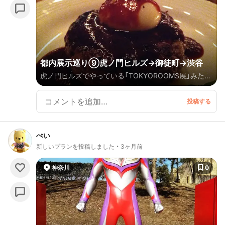
都内展示巡り⑨虎ノ門ヒルズ→御徒町→渋谷
虎ノ門ヒルズでやっている「TOKYOROOMS展」みた後
に制作依頼していたピアスを受け取りに御徒町まで。
渋谷TSUTAYAのスターウォーズコラボにも行きたくて
その後渋谷へ。
ぺい
新しいプランを投稿しました
3ヶ月前
神奈川
0