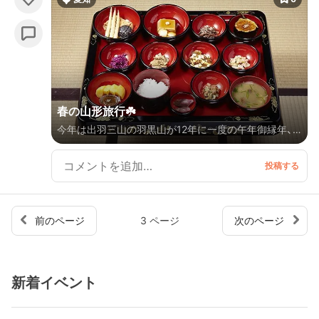
春の山形旅行☘️
今年は出羽三山の羽黒山が12年に一度の午年御縁年、
ということで是非詣でたい！ と急遽山形旅行プランを
組んでみました。 月山と湯殿山はまだ閉山されていた
ので、三山巡りはまたの機会に。(3つのお山を一度に回
れるのは7〜10月までなんだそう) 趣のある建物で精進
料理をいただいたり、まったり温泉に浸かったりと、の
前のページ
3 ページ
次のページ
んびり春の旅を満喫してきました♪
新着イベント