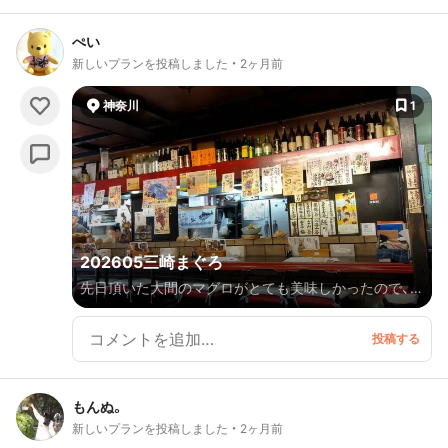
ぺい
新しいプランを投稿しました
2ヶ月前
神奈川
1
202605三崎まぐろ
先日頂いた大間のマグロがとても美味しかったので、今
回は三崎のマグロに挑戦。こちらもとても美味しかっ
たです。 お店では、ノートが9時に出されていたので、
記帳後、付近の観光ができてよかったです。 駐車場が
あるのもポイント高いです。 後、開店5分前にマグロの
もんぬ。
カブトの解体ショーも見れて それも楽しかったです。
新しいプランを投稿しました
2ヶ月前
城ヶ島は初めてでした。 馬の背とか見れてよかったで