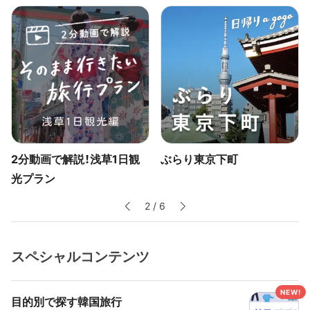
2分動画で解説！浅草1日観
ぶらり東京下町
は
光プラン
3
/
6
スペシャルコンテンツ
目的別で探す韓国旅行