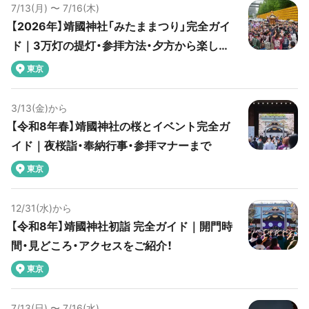
7/13(月) 〜 7/16(木)
【2026年】靖國神社「みたままつり」完全ガイ
ド｜3万灯の提灯・参拝方法・夕方から楽しめ
るプランを紹介
東京
3/13(金)から
【令和8年春】靖國神社の桜とイベント完全ガ
イド｜夜桜詣・奉納行事・参拝マナーまで
東京
12/31(水)から
【令和8年】靖國神社初詣 完全ガイド｜開門時
間・見どころ・アクセスをご紹介！
東京
7/13(日) 〜 7/16(水)