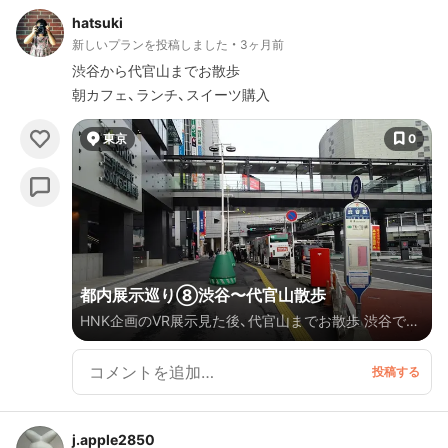
hatsuki
24℃
新しいプランを投稿しました
3ヶ月前
渋谷から代官山までお散歩
朝カフェ、ランチ、スイーツ購入
東京
0
都内展示巡り⑧渋谷〜代官山散歩
HNK企画のVR展示見た後、代官山までお散歩 渋谷で食
べたかったスバでお蕎麦ランチして 母の日のスイーツ
を渋谷から代官山の間で購入
j.apple2850