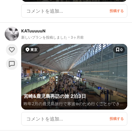
童橋から明神池までは何回か行ったことがあったので、
今回は大正池から田代池、ウェリントン碑を見て、河童
橋まで、のんびり散策しました。 2026.05.15(金) 交通
手段 自家用車・バス
KATuuuuuN
新しいプランを投稿しました
3ヶ月前
東京
0
宮崎&鹿児島再訪の旅 2泊3日
昨年2月の鹿児島旅行で寒波❄️のため行くことができな
かった知覧特攻平和会館を訪れます。折角なので2019
年10月に東京から車で訪れた宮崎にも立ち寄り、JR特
急列車で鹿児島に向かう2泊3日の旅を楽しみます😊
Apr. 15th.☂️🌤️19-23℃、16h.☀️☁️15-26℃、17th.☀️17-