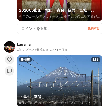
202605山形 秋田 青森 函館 宮城 八泊
今年のゴールデンウィークは、車で五つのエリアを巡り
九日
ました。残念だったのは、どこも桜の時期を過ぎてしま
っていたこと。次回は、ドンピシャの時期を狙いたいと
思います。やはり、お肉と海鮮が美味しかったです。そ
していつか、ねぶた祭りとかも見に行ってみたいです。
kawaman
新しいプランを投稿しました
3ヶ月前
長野
2
上高地 散策
5月の風に誘われて上高地に行くことにしました。 河