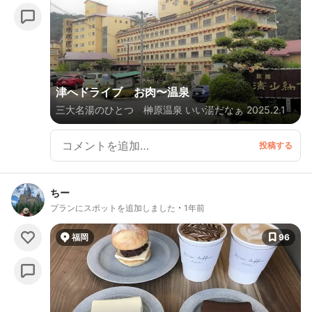
津へドライブ お肉〜温泉
三大名湯のひとつ 榊原温泉 いい湯だなぁ 2025.2.1
ちー
プランにスポットを追加しました
1年前
福岡
96