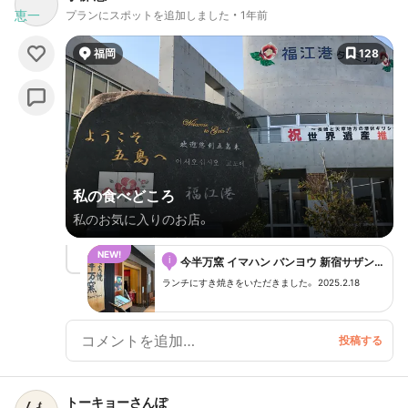
プランにスポットを追加しました
1年前
福岡
128
私の食べどころ
私のお気に入りのお店。
i
今半万窯 イマハン バンヨウ 新宿サザンタ
ワー店
ランチにすき焼きをいただきました。 2025.2.18
トーキョーさんぽ