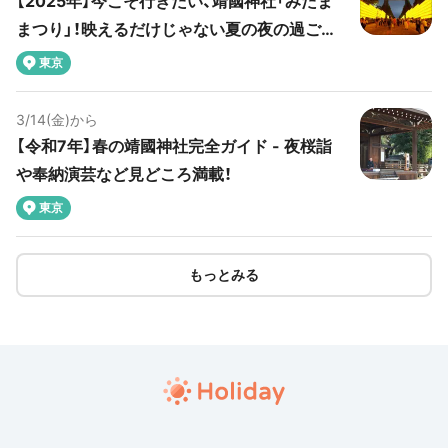
【2025年】今こそ行きたい、靖國神社「みたま
まつり」！映えるだけじゃない夏の夜の過ごし
方
東京
3/14(金)から
【令和7年】春の靖國神社完全ガイド - 夜桜詣
や奉納演芸など見どころ満載！
東京
もっとみる