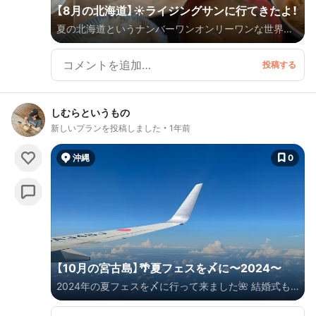
【8月の北海道】☀️ライジングサンに行てきたよ！
夏の北海道というナンバーワンオンリーワンな世界へ
🇯🇵
しむらというもの
新しいプランを投稿しました
1年前
沖縄
0
【10月の宮古島】🌴夏フェスを〆に〜2024〜
2024年の夏フェスを〆に行って来ました🌺 結婚式も
終わったし、いっぱい食べていっぱい日焼けしてきたょ