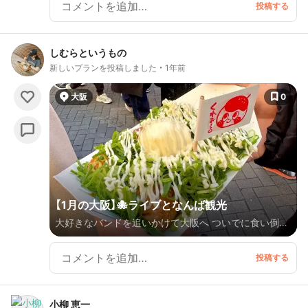
✌🏻ｱｹﾞ
しむらというもの
新しいプランを投稿しました
1年前
大阪
0
【1月の大阪】🐙ライブとなんば観光
大好きなバンドを追いかけて大阪へ ついでに食い倒れ
ツアー✌🏻
小柳 恵一