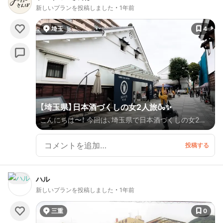
新しいプランを投稿しました
1年前
埼玉
4
【埼玉県】日本酒づくしの女2人旅🍶✨
こんにちは〜！ 今回は、埼玉県で日本酒づくしの女2人
旅をしてきました♪ 実は埼玉県は、日本酒の生産が盛ん
で、 酒造もある街ってご存知でしたか？？？ 日本酒のつ
まみに合いそうなお土産を探したり、 利き酒をしてみ
たり、酒蔵見学に行ったり、 酒蔵ならではのランチを楽
ハル
しんだり。。 とにかく日本酒づくしなんです🍶 是非参
新しいプランを投稿しました
1年前
考にしてみてください〜！♡
三重
0