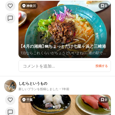
神奈川
0
【4月の湘南】🪼ちょっとだけ七里ヶ浜と三崎港
1泊ならこれくらいがちょうどいいよね✌🏻 道の駅でで
かいたけのこ買ったんだけどね煮るの大変だった…た
けのこって可食部少ないのね、、
しむらというもの
新しいプランを投稿しました
1年前
千葉
0