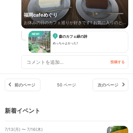
福岡cafeめぐり
お休みの日のカフェ巡りが好きです！ お気に入りのと
ころだけをご紹介します！ ※上限がきたので佐賀は移動
l
させます💦
森のカフェ緑の詩
めっちゃよかった！
前のページ
50 ページ
次のページ
新着イベント
7/13(月) 〜 7/16(木)