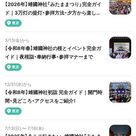
【2026年】靖國神社「みたままつり」完全ガイ
ド｜3万灯の提灯・参拝方法・夕方から楽しめ
るプランを紹介
東京
3/13(金)から
【令和8年春】靖國神社の桜とイベント完全ガ
イド｜夜桜詣・奉納行事・参拝マナーまで
東京
12/31(水)から
【令和8年】靖國神社初詣 完全ガイド｜開門時
間・見どころ・アクセスをご紹介！
東京
7/13(日) 〜 7/16(水)