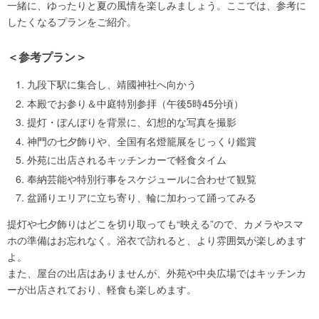
一緒に、ゆったりと夏の風情を楽しみましょう。ここでは、参考に
したくなるプランをご紹介。
＜参考プラン＞
九段下駅に集合し、靖國神社へ向かう
本殿でお参り＆中庭特別参拝（午後5時45分頃）
提灯・ぼんぼりを背景に、幻想的な写真を撮影
神門の七夕飾りや、全国有名燈籠展をじっくり鑑賞
外苑に出店されるキッチンカーで軽食タイム
奉納芸能や特別行事をスケジュールに合わせて観覧
盆踊りエリアに立ち寄り、輪に加わって踊ってみる
提灯や七夕飾りはどこを切り取っても“映える”ので、カメラやスマ
ホの準備はお忘れなく。浴衣で訪れると、より雰囲気が楽しめます
よ。
また、屋台の出店はありませんが、外苑や中央広場ではキッチンカ
ーが出店されており、軽食も楽しめます。