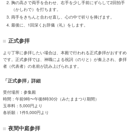
胸の高さで両手を合わせ、右手を少し手前にずらして2回拍手
（かしわで）を打ちます。
両手をきちんと合わせ直し、心の中で祈りを捧げます。
最後に、1回深くお辞儀（礼）をします。
正式参拝
より丁寧に参拝したい場合は、本殿で行われる正式参拝がおすすめ
です。正式参拝では、神職による祝詞（のりと）が奏上され、参拝
者（代表者）の名前が読み上げられます。
「正式参拝」詳細
受付場所：参集殿
時間：午前9時〜午後8時30分（みたままつり期間）
玉串料：5,000円より
各祈願：1件5,000円より
夜間中庭参拝