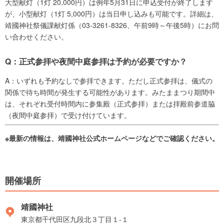
大型献灯（1灯 20,000円）は例年5月31日に申込受付が終了します
が、小型献灯（1灯 5,000円）は当日申し込みも可能です。詳細は、
靖國神社祭儀課献灯係（03-3261-8326、午前9時～午後5時）にお問
い合わせください。
Q：正式参拝や夜間中庭参拝は予約が必要ですか？
A：いずれも予約なしで参拝できます。ただし正式参拝は、儀式の
関係で待ち時間が発生する可能性があります。みたままつり期間中
は、それぞれ受付時間内に参集殿（正式参拝）または拝殿前参道脇
（夜間中庭参拝）で受け付けています。
※最新の情報は、靖國神社公式ホームページなどでご確認ください。
開催場所
靖國神社
東京都千代田区九段北３丁目１-１