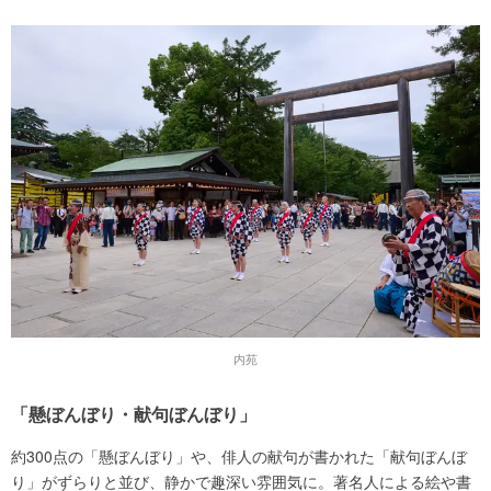
内苑
「懸ぼんぼり・献句ぼんぼり」
約300点の「懸ぼんぼり」や、俳人の献句が書かれた「献句ぼんぼ
り」がずらりと並び、静かで趣深い雰囲気に。著名人による絵や書