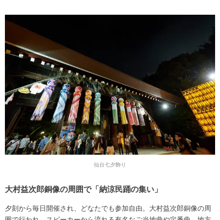
仙台七夕飾り
大村益次郎銅像の周囲で「納涼民踊の集い」
夕刻から毎日開催され、どなたでも参加自由。大村益次郎銅像の周
囲で行われ、スピーカーから流れる有名なご当地曲や定番曲、地方