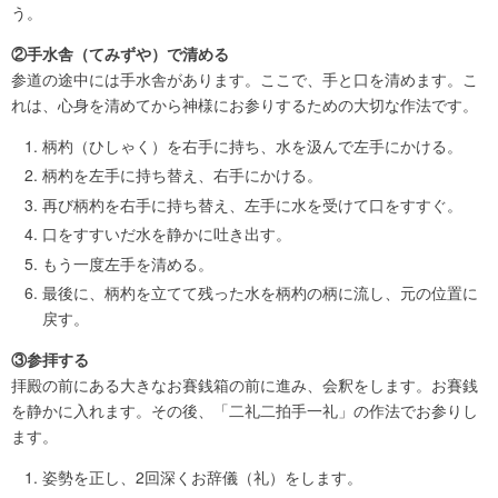
う。
②手水舎（てみずや）で清める
参道の途中には手水舎があります。ここで、手と口を清めます。こ
れは、心身を清めてから神様にお参りするための大切な作法です。
柄杓（ひしゃく）を右手に持ち、水を汲んで左手にかける。
柄杓を左手に持ち替え、右手にかける。
再び柄杓を右手に持ち替え、左手に水を受けて口をすすぐ。
口をすすいだ水を静かに吐き出す。
もう一度左手を清める。
最後に、柄杓を立てて残った水を柄杓の柄に流し、元の位置に
戻す。
③参拝する
拝殿の前にある大きなお賽銭箱の前に進み、会釈をします。お賽銭
を静かに入れます。その後、「二礼二拍手一礼」の作法でお参りし
ます。
姿勢を正し、2回深くお辞儀（礼）をします。