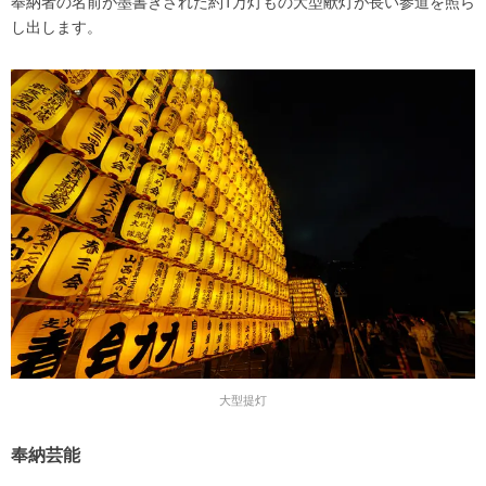
奉納者の名前が墨書きされた約1万灯もの大型献灯が長い参道を照ら
し出します。
大型提灯
奉納芸能