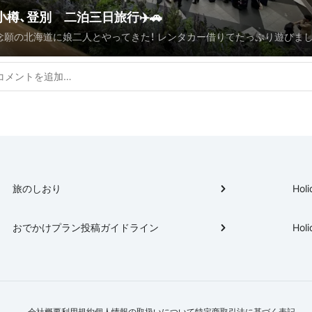
小樽、登別 二泊三日旅行✈️🚗
念願の北海道に娘二人とやってきた！ レンタカー借りてたっぷり遊びま
'24.0621〜23 (金〜日)
旅のしおり
Holi
おでかけプラン投稿ガイドライン
Holi
会社概要
利用規約
個人情報の取扱いについて
特定商取引法に基づく表記