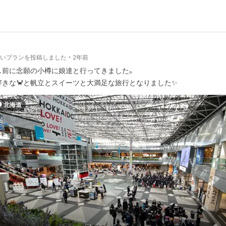
しいプランを投稿しました
2年前
し前に念願の小樽に娘達と行ってきました。
好きな🦀と帆立とスイーツと大満足な旅行となりました✨
北海道