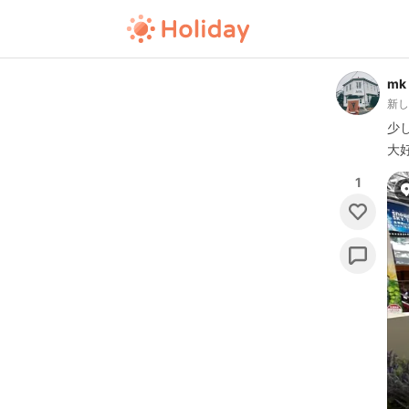
mk
新
少
大
1