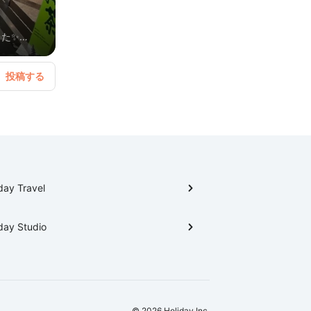
した✨
day Travel
day Studio
© 2026 Holiday Inc.