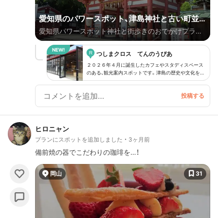
愛知県のパワースポット、津島神社と古い町並
愛知県パワースポット神社と街歩きのおでかけプラン
みを訪ねて…！
です。 今回は、”厄除け、疫病除けの神さま”、津島神社が
R
メインです。 その周辺のお寺やカフェ、古い町並みめ
つしまクロス てんのうぴあ
ぐりもご紹介します。 津島神社は境内に歴史ある建物
２０２６年４月に誕生したカフェやスタディスペース
のある、観光案内スポットです。津島の歴史や文化を伝
が残されていて、見どころもいっぱいです。 織田家、豊
える本を供え、旅の予習復習に、ちょっとした休憩に活
臣家、徳川家に厚く崇敬されたパワースポットです。
用できる施設です。元銀行だった建物を活用した本の
読めるフリースペースが気にいっています。
また境内の小さなお社をめぐる”津島神社6社めぐり”も
オススメです。 これはご本殿の神さま、スサノオノミ
コトの４つの御霊を別々に祀る社を巡るもの。 広い境
ヒロニャン
内をあちこち歩き回って、小さなお社を捜し出し、 その
プランにスポットを追加しました
3ヶ月前
神さまに叶えてもらえそうなお願い事をします。 津島
備前焼の器でこだわりの珈琲を…！
神社の周辺は古くから門前町として栄え、古い町並みが
残っています。 古い商家の建物、昔の井戸や道標、屋根
岡山
31
神さまを捜して歩くのも楽しいです。 津島神社参拝の
後、ぜひ本町通り周辺を歩いてみて下さい。