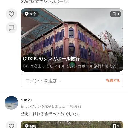
GWに家族でシンガポール！
東京
0
(2026.5)シンガポール旅行
GWは溜まってたマイルでシンガポール旅行！ 個人的や
りたいことリスト ☑︎リバーワンダーでマナティ見る ☑︎
シンガポールオーシャナリウム行く ☑︎ロングバーでシ
ンガポールスリング飲む ☑︎ガーデンズバイザベイのジ
ュラシックワールドコラボ行く ☑︎リッツに泊まってマ
run21
リーナベイサンズ見ながら風呂入る
新しいプランを投稿しました
3ヶ月前
歴史に触れる会津への旅でした。
福島
1