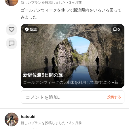
新しいプランを投稿しました
3ヶ月前
ゴールデンウィークを使って新潟県内をいろいろ回って
みました
新潟
0
新潟佐渡5日間の旅
ゴールデンウィークの5連休を利用して越後湯沢〜新
潟市〜佐渡にかけて巡りました
hatsuki
新しいプランを投稿しました
3ヶ月前