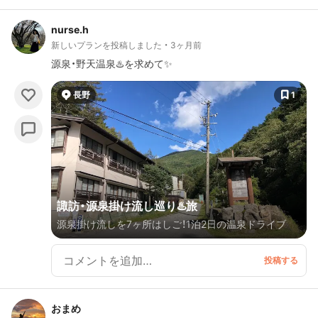
nurse.h
新しいプランを投稿しました
3ヶ月前
源泉・野天温泉♨️を求めて✨
長野
1
諏訪・源泉掛け流し巡り♨️旅
源泉掛け流しを7ヶ所はしご！1泊2日の温泉ドライブ
おまめ