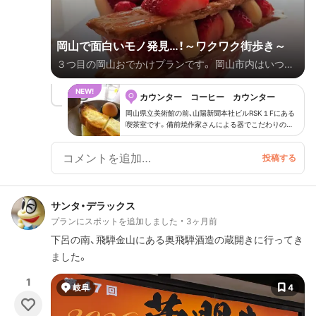
岡山で面白いモノ発見…！～ワクワク街歩き～
３つ目の岡山おでかけプランです。 岡山市内はいつも
出張ついでにちょっと街歩きをするだけ…。 フルーツ
O
パフェの店や駅前の居酒屋は詳しくなりましたが、観光
カウンター コーヒー カウンター
スポットをじっくり見て回ることは少なかったです。
岡山県立美術館の前、山陽新聞本社ビルRSK１Fにある
喫茶室です。備前焼作家さんによる器でこだわりの珈
今回は、ほんのちょっとの時間を使って”面白いもの”を
琲をいただくことができます。１１時までのモーニン
探して街歩きをした体験談をご紹介します。 ５月のこ
グサービスがお勧め。こちらも備前焼の器で。地元産
の食材にこだわったバタートーストとゆで玉子が運ば
と仕事の前日、夕方に岡山に着きました。 ”フルーツパ
れてきて満足度高いです。
フェ街岡山”で人気の高い「カジュアルダイニング ウ
ルバーノ」へ。 パフェの提供時間がPm.５：３０までな
サンタ・デラックス
ので、この時間に間に合うように…！ 次に、ちょうど夜
プランにスポットを追加しました
3ヶ月前
間公開期間中だった岡山城と岡山後楽園へ。 美しくラ
下呂の南、飛騨金山にある奥飛騨酒造の蔵開きに行ってき
イトアップされた岡山城と岡山後楽園を見て回りまし
ました。
た。 翌日は岡山で一日仕事です。夜と朝はホテル近く
1
の素敵なカフェへ。 仕事先へは、話題の路面電車で…。
岐阜
4
仕事先のビルから窓の外を眺めていたら、面白い建物を