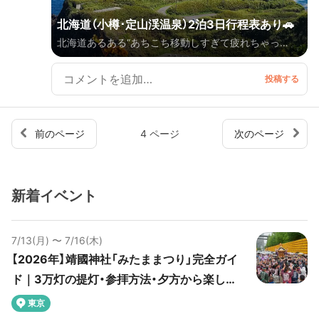
北海道（小樽･定山渓温泉）2泊3日行程表あり🚗
北海道あるある“あちこち移動しすぎて疲れちゃっ
た”とならないよう、移動は空港→小樽→札幌周辺（定山
渓温泉）のみ！お宿でゆっくり♨️のんびりリフレッシュ
プランです 2025.7.27~29
前のページ
4 ページ
次のページ
新着イベント
7/13(月) 〜 7/16(木)
【2026年】靖國神社「みたままつり」完全ガイ
ド｜3万灯の提灯・参拝方法・夕方から楽しめ
るプランを紹介
東京