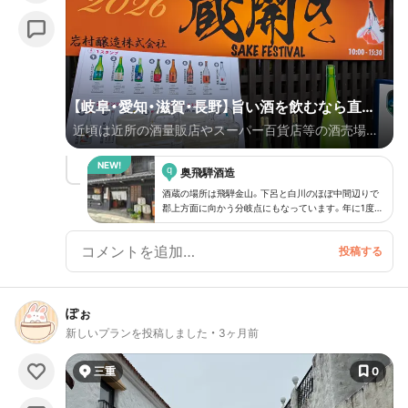
発見しました。 仕事が終わって岡山駅に戻ったら、お
土産ショッピングも忘れない…！
【岐阜・愛知・滋賀・長野】旨い酒を飲むなら直接
近頃は近所の酒量販店やスーパー百貨店等の酒売場へ
酒蔵へ行くのがオススメ！
行くと様々な日本酒を見掛けるようになりました。し
q
かし本当に旨い酒は製造元の酒蔵へ行く事が一番。そ
奥飛騨酒造
れこそ市場に出回らないような特別な酒が存在したり
酒蔵の場所は飛騨金山。下呂と白川のほぼ中間辺りで
郡上方面に向かう分岐点にもなっています。年に1度の
します。そこで今回は各酒蔵で年に数回開催されてい
蔵開きは晴天に恵まれやや暑い感じ。アクセスは基本
る「蔵開き」「蔵開放」「新酒祭」等のイベントを紹介しま
的に高山線で飛騨金山下車後徒歩約15分位でしょう
か。車の場合は店舗周辺に駐車場があり何台か停めれ
す。各蔵で試飲提供される様々なテイストの日本酒の
そう。
中、自分の嗜好にドンピシャ合った酒が見つかると、一
瞬で大ファンになってしまう事間違いなし。なお、思う
ぽぉ
存分試飲を堪能する為には是非とも交通機関のご利用
新しいプランを投稿しました
3ヶ月前
を。お車の場合は必ず犠牲者（運転手）の用意を。思い切
って現地に宿泊してしまう手段もアリ。今回は地元岐
三重
0
阜県を中心に愛知県、滋賀県、長野県で実際に行った酒