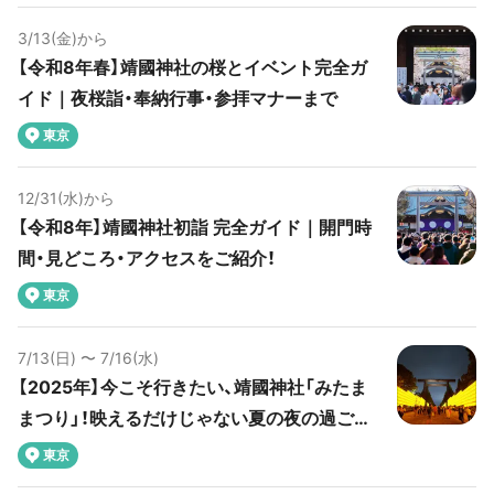
3/13(金)から
【令和8年春】靖國神社の桜とイベント完全ガ
イド｜夜桜詣・奉納行事・参拝マナーまで
東京
12/31(水)から
【令和8年】靖國神社初詣 完全ガイド｜開門時
間・見どころ・アクセスをご紹介！
東京
7/13(日) 〜 7/16(水)
【2025年】今こそ行きたい、靖國神社「みたま
まつり」！映えるだけじゃない夏の夜の過ごし
方
東京