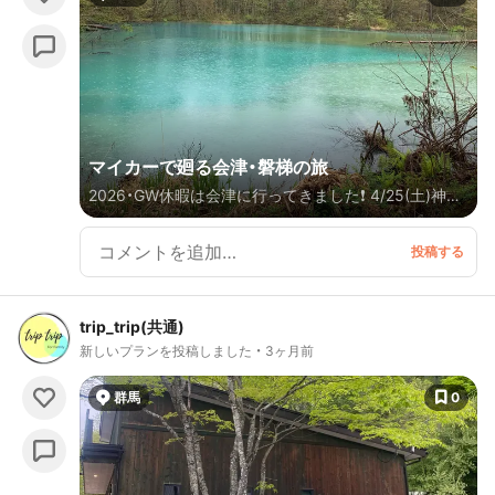
マイカーで廻る会津・磐梯の旅
2026・GW休暇は会津に行ってきました❗️ 4/25(土)神奈
川初→あぶくま洞→芦ノ牧温泉♨️丸峰観光ホテル△
4/26(日)芦ノ牧温泉→大内宿→飯盛山、白虎隊自刃の
地、墓所、さざえ堂→会津武家屋敷→裏磐梯・エンリゾー
トグランデコホテル△ 4/27(月)裏磐梯→五色沼→二本
trip_trip(共通)
松智恵子抄記念館→磐梯熱海温泉♨️伊東園ホテル磐梯
新しいプランを投稿しました
3ヶ月前
向滝△ 4/28(火)磐梯熱海温泉♨️→神奈川着
群馬
0