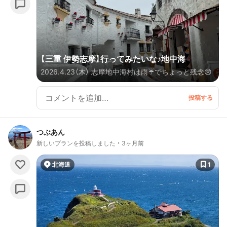
蔵又は集合イベントを紹介。更にイベント以外の日で
も各酒蔵では見学や試飲をお願いすると快く出来る場
合もあります。見つけたら気軽に入ってしまいましょ
う。
【三重 伊勢志摩】行ってみたいな♪地中海
2026.4.23（木） 志摩地中海村は雨☔️でちょっと残念😢
つぶあん
新しいプランを投稿しました
3ヶ月前
北海道
1