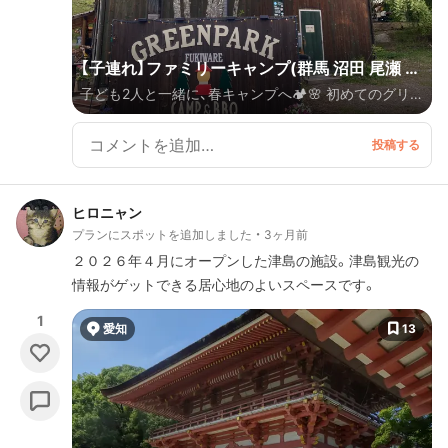
【子連れ】ファミリーキャンプ(群馬 沼田 尾瀬 川
子ども2人と一緒に、春キャンプへ🏕️🌸 初めてのグリー
場)
ンパークふきわれへ行ってきました！ ほぼノープラン
で行ったけど、道の駅や温泉が充実していて、キャンプ
以外も大満足✨ 自然も遊びもゆるっと楽しめて、いい
リフレッシュに◎ 2泊3日で巡ったスポットも紹介して
ヒロニャン
いきます📍
プランにスポットを追加しました
3ヶ月前
２０２６年４月にオープンした津島の施設。津島観光の
情報がゲットできる居心地のよいスペースです。
1
愛知
13