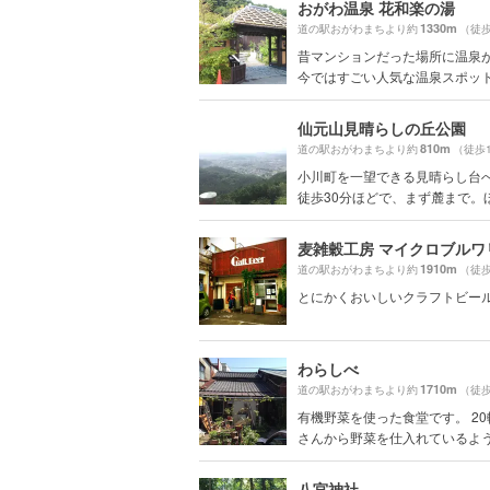
おがわ温泉 花和楽の湯
1330m
道の駅おがわまちより約
（徒歩
昔マンションだった場所に温泉
今ではすごい人気な温泉スポットで
仙元山見晴らしの丘公園
810m
道の駅おがわまちより約
（徒歩
小川町を一望できる見晴らし台
徒歩30分ほどで、まず麓まで。ほか
麦雑穀工房 マイクロブルワ
1910m
道の駅おがわまちより約
（徒歩
とにかくおいしいクラフトビー
わらしべ
1710m
道の駅おがわまちより約
（徒歩
有機野菜を使った食堂です。 2
さんから野菜を仕入れているようで
八宮神社