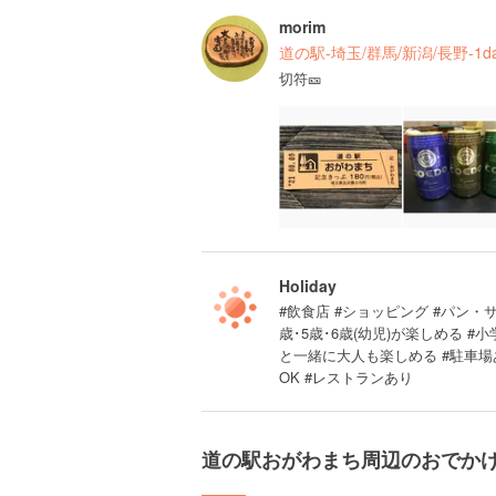
morim
道の駅-埼玉/群馬/新潟/長野-1d
切符🎫
Holiday
#飲食店 #ショッピング #パン・サン
歳･5歳･6歳(幼児)が楽しめる 
と一緒に大人も楽しめる #駐車場あ
OK #レストランあり
道の駅おがわまち周辺のおでか