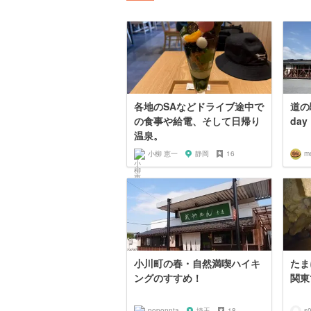
各地のSAなどドライブ途中で
道の
の食事や給電、そして日帰り
day
温泉。
小柳 恵一
静岡
16
m
小川町の春・自然満喫ハイキ
たま
ングのすすめ！
関東
poponnta
埼玉
18
s