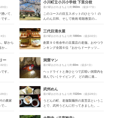
小川町立小川小学校 下里分校
960m
23分）
道の駅おがわまちより約
（徒歩17分）
が湧いて、
このコースの目玉スポットのひとつ！ の
す...
んのん日和、そして映画 暗殺教室の...
三代目清水屋
1890m
14分）
道の駅おがわまちより約
（徒歩32分）
へ。駅から
創業９０有余年の豆腐店の老舗。おやつラ
...
ンキング全国６位『おからドーナッツ...
リー
洞窟マン
60m
32分）
道の駅おがわまちより約
（徒歩1分）
ルです。
ヘッドライトと身ひとつで仄暗い洞窟内を
進んでいくケイビング。 どの路に進...
武州めん
1520m
29分）
道の駅おがわまちより約
（徒歩26分）
0軒の農家
うどんの町、老舗製麺所の直営店というこ
...
とで、武州うどんに行ってきました。...
大聖寺（子育観音）