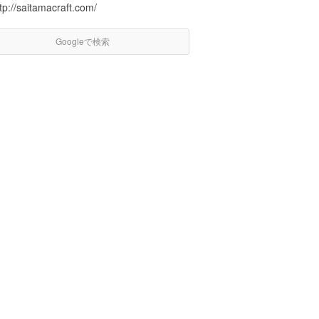
tp://saitamacraft.com/
Googleで検索