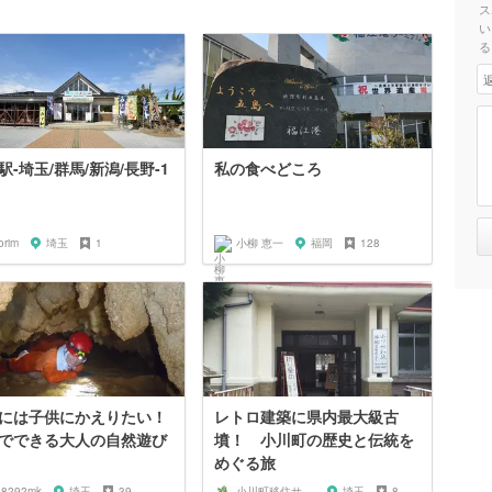
ス
い
る
駅-埼玉/群馬/新潟/長野-1
私の食べどころ
orim
埼玉
1
小柳 恵一
福岡
128
には子供にかえりたい！
レトロ建築に県内最大級古
でできる大人の自然遊び
墳！ 小川町の歴史と伝統を
めぐる旅
08292mk
埼玉
39
小川町移住サポートセンター
埼玉
8