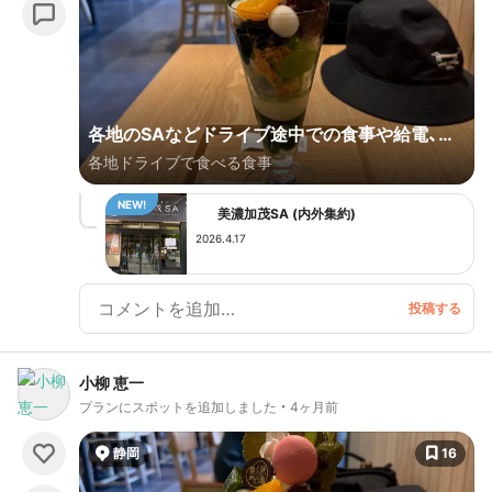
各地のSAなどドライブ途中での食事や給電、そ
各地ドライブで食べる食事
して日帰り温泉。
美濃加茂SA (内外集約)
2026.4.17
小柳 恵一
プランにスポットを追加しました
4ヶ月前
静岡
16