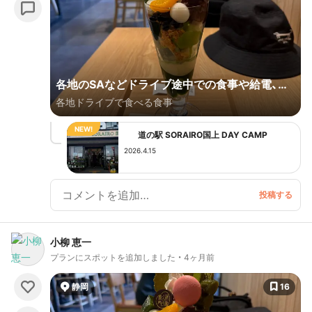
各地のSAなどドライブ途中での食事や給電、そ
各地ドライブで食べる食事
して日帰り温泉。
道の駅 SORAIRO国上 DAY CAMP
2026.4.15
小柳 恵一
プランにスポットを追加しました
4ヶ月前
静岡
16