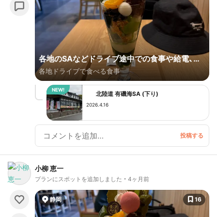
各地のSAなどドライブ途中での食事や給電、そ
各地ドライブで食べる食事
して日帰り温泉。
北陸道 有磯海SA (下り)
2026.4.16
小柳 恵一
プランにスポットを追加しました
4ヶ月前
静岡
16