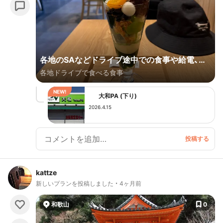
各地のSAなどドライブ途中での食事や給電、そ
各地ドライブで食べる食事
して日帰り温泉。
大和PA (下り)
2026.4.15
kattze
新しいプランを投稿しました
4ヶ月前
和歌山
0