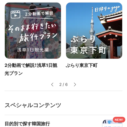
浅草1日観
ぶらり東京下町
はじめての女子ひ
3
/
6
スペシャルコンテンツ
目的別で探す韓国旅行