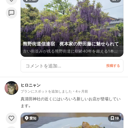
熊野街道信達宿 梶本家の野田藤に魅せられて
古い街並みが残る熊野街道に樹齢40年を超える1本の
野田藤が毎年4万もの花房をつけます。4月中旬から下
旬の藤の見頃には、一週間程度「熊野街道信達宿のふじ
まつり」が開催され、藤棚が一般公開され（協賛金100
円）るため、遠方からの花見客で賑わってます。藤棚の
ヒロニャン
そばに設置されている観賞台はいっぺんに10人までな
プランにスポットを追加しました
4ヶ月前
ので列をなしてます。藤を上から観賞することができ
真清田神社の近くにはいろいろ新しいお店が登場してい
眼下に広がる藤の花は、まるで紫の絨毯。藤の香りが心
ます。
落ち着かせてくれます。
愛知
19