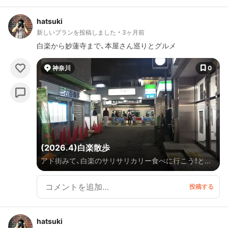
hatsuki
新しいプランを投稿しました
3ヶ月前
白楽から妙蓮寺まで、本屋さん巡りとグルメ
神奈川
0
(2026.4)白楽散歩
アド街みて、白楽のサリサリカリー食べに行こう！とな
りまして、白楽から妙蓮寺までお散歩。
hatsuki