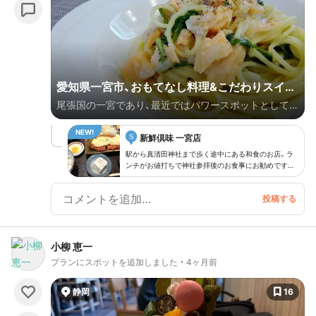
愛知県一宮市、おもてなし料理&こだわりスイー
尾張国の一宮であり、最近ではパワースポットとして知
ツのお店へ
られる真清田神社は、私の”行きつけ神社”です。 さて真
S
清田神社のある愛知県一宮市には、いろいろ注目すべき
新鮮倶味 一宮店
お店があります。 そのいくつかは、すでに真清田神社
駅から真清田神社まで歩く途中にある和食のお店。ラ
ンチがお値打ちで神社参拝後のお食事にお勧めです。
のプランで公開しました。でもそれ以外にもまだま
鶏天定食が看板メニュー。この日はチキン南蛮の定食
だ…。 今回は神社抜きで、”おもてなし料理”＆”こだわり
を注文しました。ボリュームたっぷりです。謎のメニ
ュー「もぶ汁」もあります。お酒もいろいろ種類豊富で、
スイーツ”のお店だけをご紹介します。 一宮市は名古屋
また夜も行ってみたいお店です。
と岐阜の中間地点にあります。 地元の人の多くは、「こ
こは都市の便利さと田舎の心地よさと両方ある。いい
小柳 恵一
とこだがね～。」 …と言っているようです。 観光地のイ
プランにスポットを追加しました
4ヶ月前
メージがないところですが、おもてなしにぴったりの素
敵なお店がいくつかあります。 とにかく”リーズナブル
静岡
16
なお値段”…！ そして”素材へのこだわり”があるお店が多