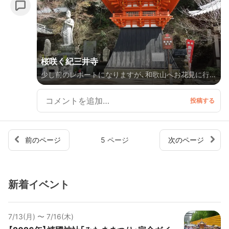
桜咲く紀三井寺
少し前のレポートになりますが、和歌山へお花見に行っ
てきました。 諸般の事情により外出ができなかったの
で、久しぶりのお出かけです。 地元京都より、特急を乗
り継いで和歌山駅へ降り立ちました。 和歌山駅近くで
カーシェア。 早速お目当ての『紀三井寺』へ向かいま
す。 近くのパーキングに止めて向かいましたが、目の
前のページ
5 ページ
次のページ
前には果てしない階段が。。。 しかし、脇道を逸れると
ケーブルカーの乗降場がありました。 ケーブルカーは
中腹部までしか行きませんが、桜の花道をくぐり抜ける
新着イベント
と、その先に境内へ行けるエレベーターがあります。
運動不足の私には最高過ぎる！ 平日にも関わらず大勢
の花見客がおられ、とても賑やかでした。 ゆっくり紀
7/13(月) 〜 7/16(木)
三井寺を堪能して、次に向かうは『和歌山城』です。 し