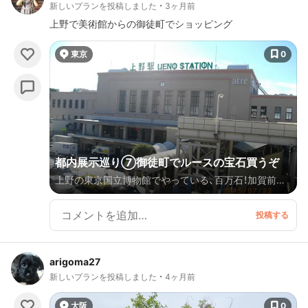
新しいプランを投稿しました
3ヶ月前
上野で美術館からの御徒町でショッピング
東京
0
都内展示巡り⑦御徒町でルースの宝石買うぞ
上野の東京国立博物館でやっている、百万石！加賀前田
家展に行ったついでに、御徒町でルースの石みてピアス
を作っちゃうプラン。
arigoma27
新しいプランを投稿しました
4ヶ月前
大阪
0