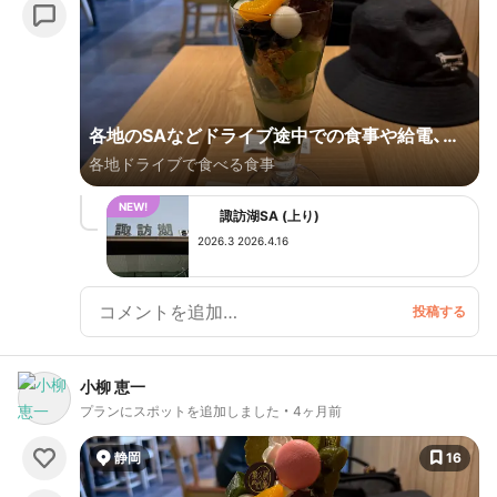
いみたい…。 住宅街の片隅など目立たないところにあ
る”隠れ家的存在”のお店が多いのも面白いです。 新し
いお店もどんどん誕生しているのでご紹介します。
各地のSAなどドライブ途中での食事や給電、そ
各地ドライブで食べる食事
して日帰り温泉。
諏訪湖SA (上り)
2026.3 2026.4.16
小柳 恵一
プランにスポットを追加しました
4ヶ月前
静岡
16