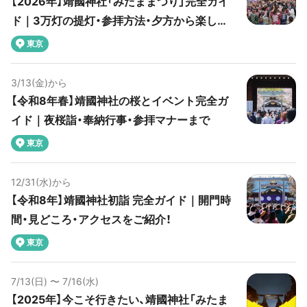
【2026年】靖國神社「みたままつり」完全ガイ
かし、駐車場がどこも🈵 仕方なく行き先を変更し、『道
ド｜3万灯の提灯・参拝方法・夕方から楽しめ
の駅 海南サクアス』へ 新鮮な海鮮と野菜、果物が堪能
るプランを紹介
できます。 カーシェアの返却時間が迫って来たので、
東京
今回のお出かけはここまで。 また季節が良くなった
ら、あちこち出かける予定です。
3/13(金)から
【令和8年春】靖國神社の桜とイベント完全ガ
イド｜夜桜詣・奉納行事・参拝マナーまで
東京
12/31(水)から
【令和8年】靖國神社初詣 完全ガイド｜開門時
間・見どころ・アクセスをご紹介！
東京
7/13(日) 〜 7/16(水)
【2025年】今こそ行きたい、靖國神社「みたま