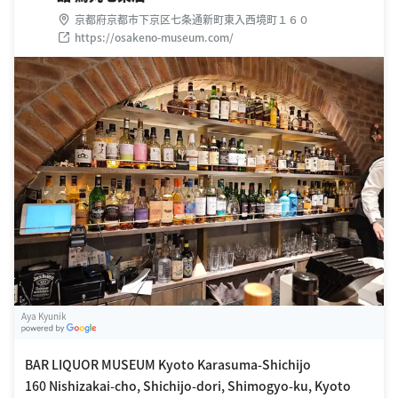
京都府京都市下京区七条通新町東入西境町１６０
https://osakeno-museum.com/
Aya Kyunik
G
oogle Places
BAR LIQUOR MUSEUM Kyoto Karasuma-Shichijo
160 Nishizakai-cho, Shichijo-dori, Shimogyo-ku, Kyoto