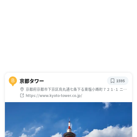
京都タワー
B
1595
京都府京都市下京区烏丸通七条下る東塩小路町７２１-１ ニデ
ック京都タワー 展望室 ３階
https://www.kyoto-tower.co.jp/