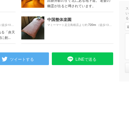
西新井駅のすぐ北にある地下道。 老婆の
幽霊が出ると噂されています。
ス
い
る
中国整体楽園
720m
（徒歩10分）
マミーマート足立島根店より約
（徒歩13分）
れる「炎天
創...
ツイートする
LINEで送る