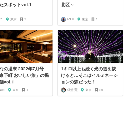
たスポットvol.1
北区～
ko
東京
2
IZFU
東京
1
なの週末 2022年7月号
1キロ以上も続く光の道を抜
京下町 おいしい旅」の掲
けると…そこはイルミネーシ
vol.1
ョンの森だった！
kun
東京
1
経堂 薫
東京
20