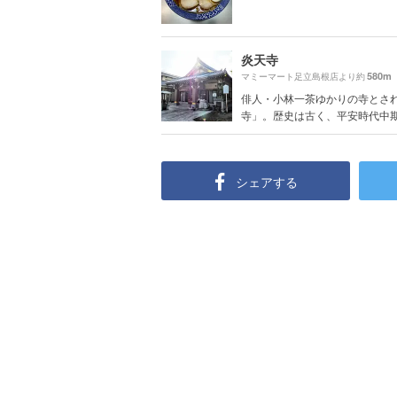
炎天寺
580m
マミーマート足立島根店より約
俳人・小林一茶ゆかりの寺とさ
寺」。歴史は古く、平安時代中期に
シェアする