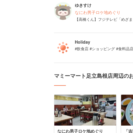
ゆきすけ
なにわ男子ロケ地めぐり
【高橋くん】フジテレビ「めざま
Holiday
#飲食店 #ショッピング #食料品店
マミーマート足立島根店周辺の
なにわ男子ロケ地めぐり
「吉