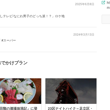
ht
2025年6月8日
m
しテレビ/なにわ男子のどっち派！？」ロケ地
2024年3月13日
 #スーパー
おでかけプラン
田類の酒場放浪記」に登
23区ナイトハイク～足立区・