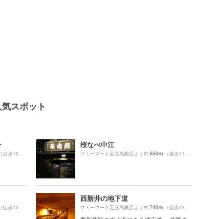
人気スポット
ー
桜なべ中江
650m
（徒歩10分）
マミーマート足立島根店より約
（徒歩11分）
西新井の地下道
740m
（徒歩13分）
マミーマート足立島根店より約
（徒歩13分）