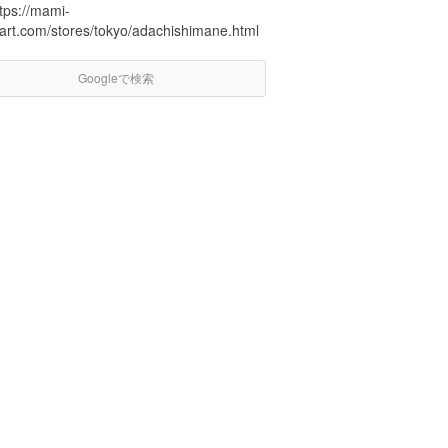
tps://mami-
art.com/stores/tokyo/adachishimane.html
Googleで検索