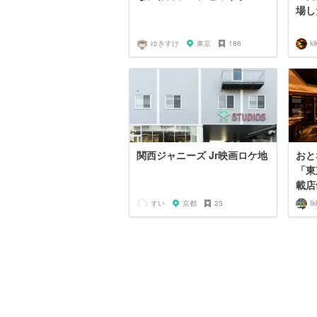
場し
ゆきすけ
東京
186
ki
関西ジャニーズ Jr映画ロケ地
おと
「東
載店舗
すい
京都
23
Ik