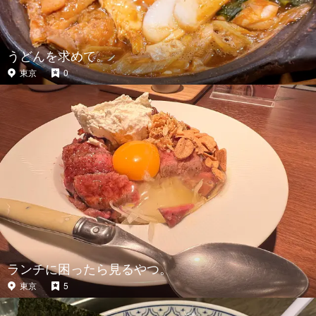
うどんを求めて。
東京
0
ランチに困ったら見るやつ。
東京
5