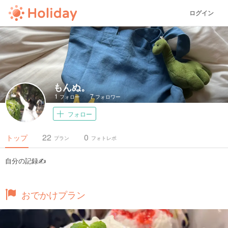
ログイン
もんぬ。
1
7
フォロー
フォロワー
フォロー
22
0
トップ
プラン
フォトレポ
自分の記録✍️
おでかけプラン