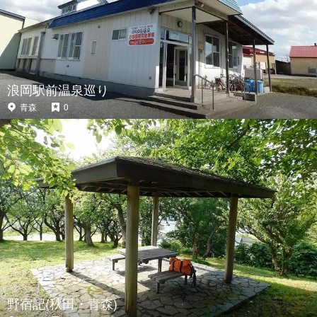
浪岡駅前温泉巡り
青森
0
野宿記(秋田・青森)