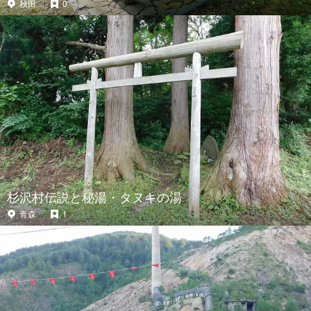
秋田
0
杉沢村伝説と秘湯・タヌキの湯
青森
1