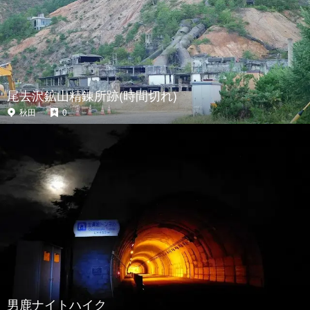
尾去沢鉱山精錬所跡(時間切れ)
秋田
0
男鹿ナイトハイク