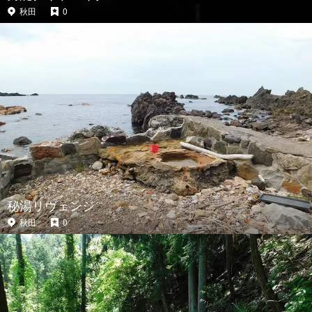
秋田
0
秘湯リヴェンジ
秋田
0