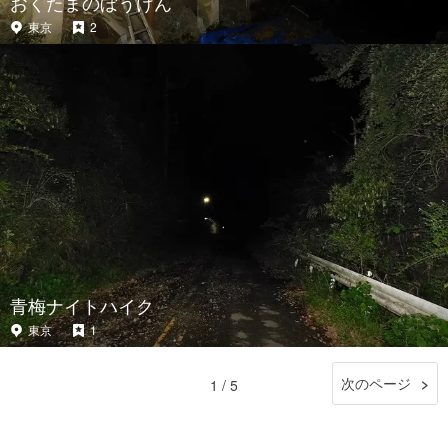
おくたまのぼうけん
東京
2
青梅ナイトハイク
東京
1
次のページ
1 / 5