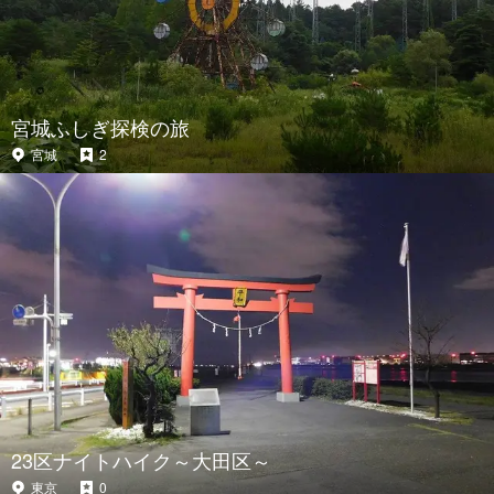
宮城ふしぎ探検の旅
宮城
2
23区ナイトハイク～大田区～
東京
0