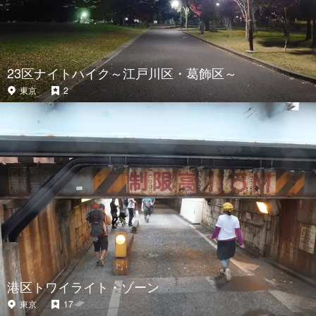
23区ナイトハイク～江戸川区・葛飾区～
東京
2
港区トワイライト・ゾーン
東京
17