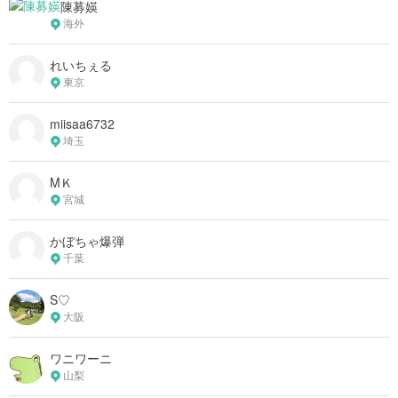
陳募媖
海外
れいちぇる
東京
miisaa6732
埼玉
MＫ
宮城
かぼちゃ爆弾
千葉
S♡
大阪
ワニワーニ
山梨