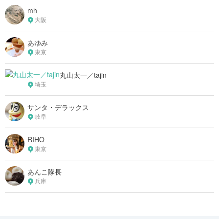
mh
大阪
あゆみ
東京
丸山太一／tajin
埼玉
サンタ・デラックス
岐阜
RIHO
東京
あんこ隊長
兵庫