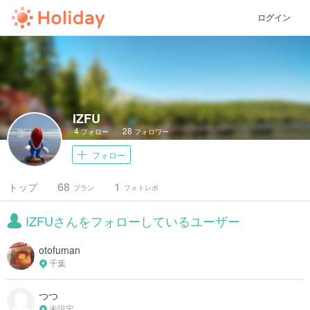
ログイン
IZFU
4
28
フォロー
フォロワー
フォロー
68
1
トップ
プラン
フォトレポ
IZFUさんをフォローしているユーザー
otofuman
千葉
つつ
未設定