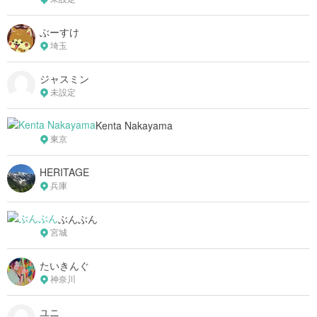
ぶーすけ
埼玉
ジャスミン
未設定
Kenta Nakayama
東京
HERITAGE
兵庫
ぶんぶん
宮城
たいきんぐ
神奈川
ユニ