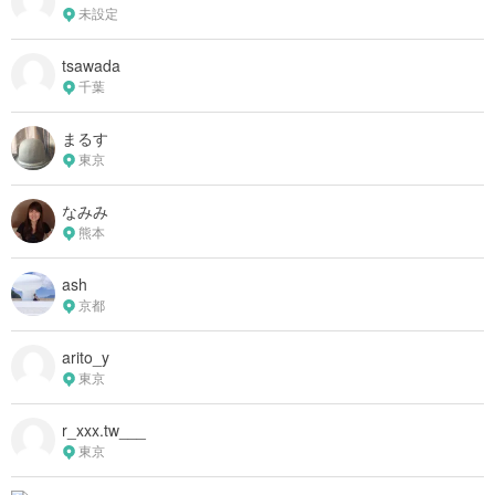
未設定
tsawada
千葉
まるす
東京
なみみ
熊本
ash
京都
arito_y
東京
r_xxx.tw___
東京