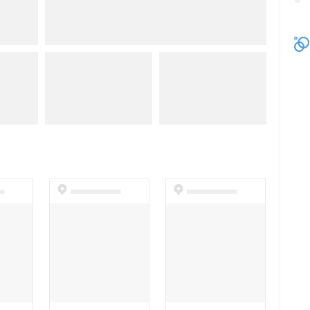
t
dummyspot
dummyspot