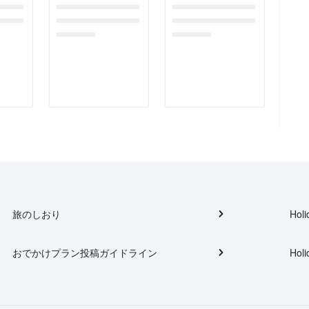
gefor
dummymessagefor
dummymessagefor
tplac
photoreportplac
photoreportplac
eholder
eholder
旅のしおり
Holi
おでかけプラン投稿ガイドライン
Holi