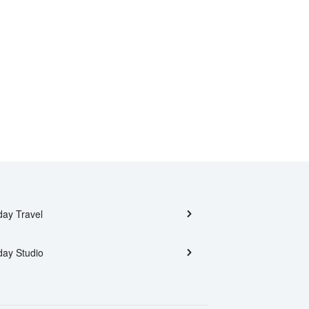
day Travel
day Studio