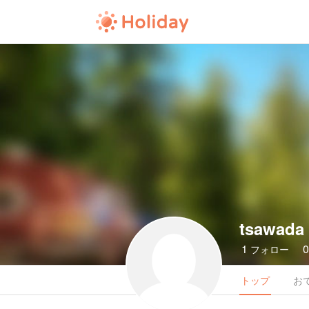
tsawada
1
フォロー
トップ
お