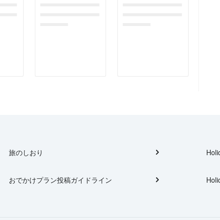
gefor
dummymessagefor
dummymessagefor
tplac
photoreportplac
photoreportplac
eholder
eholder
旅のしおり
Holi
おでかけプラン投稿ガイドライン
Holi