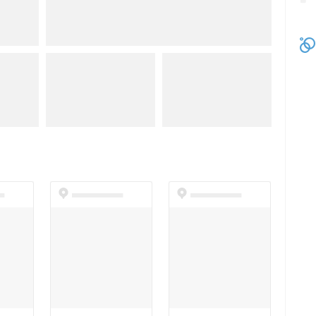
t
dummyspot
dummyspot