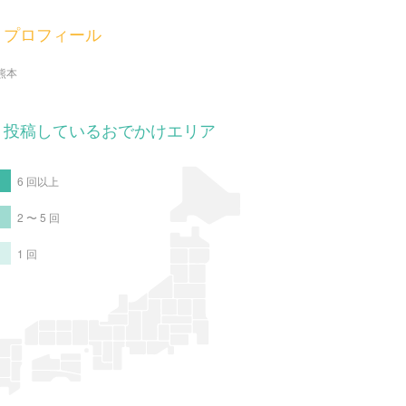
プロフィール
熊本
投稿しているおでかけエリア
6 回以上
2 〜 5 回
1 回