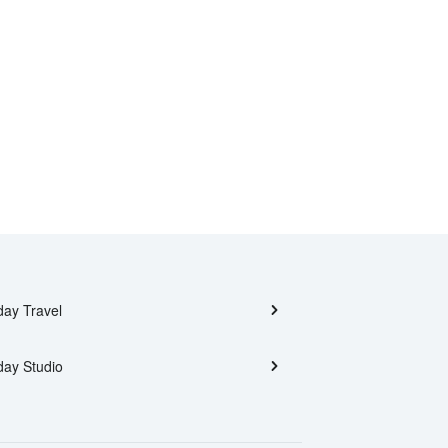
day Travel
day Studio