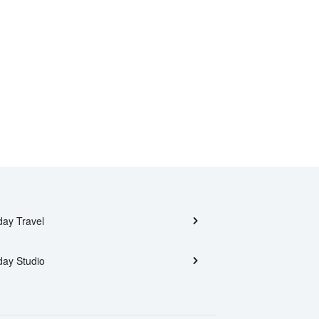
day Travel
day Studio