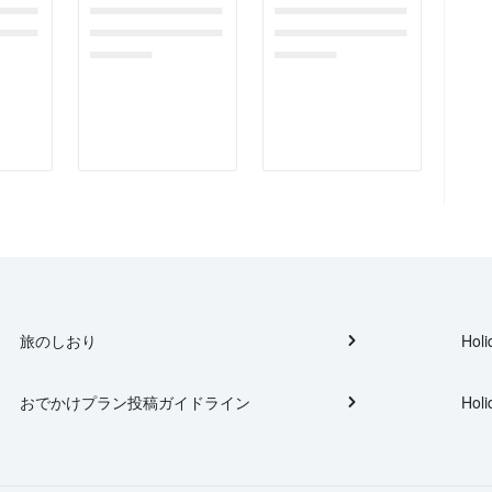
gefor
dummymessagefor
dummymessagefor
tplac
photoreportplac
photoreportplac
eholder
eholder
旅のしおり
Holi
おでかけプラン投稿ガイドライン
Holi