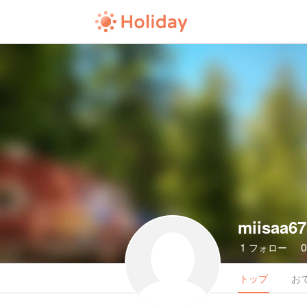
miisaa67
1
フォロー
トップ
お