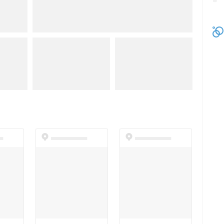
t
dummyspot
dummyspot