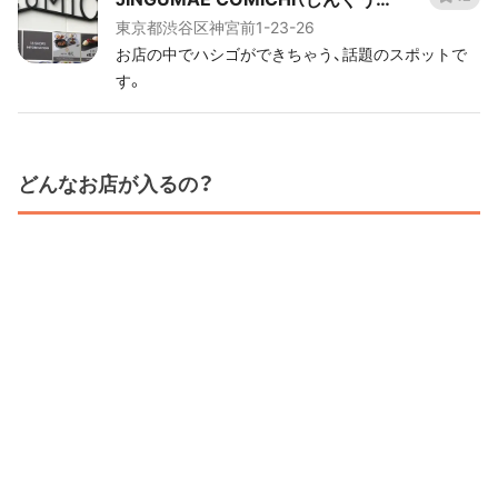
東京都渋谷区神宮前1-23-26
えこみち）
お店の中でハシゴができちゃう、話題のスポットで
す。
どんなお店が入るの？