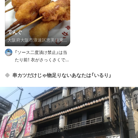
てんぐ
大阪府大阪市浪速区恵美須東３
丁目４-１２
「ソース二度漬け禁止」は当
たり前！ 衣がさっくさくでお
いしいです！ 新世界の中でも
特においしい串かつ屋さん
串カツだけじゃ物足りないあなたは「いるり」
の一つです！