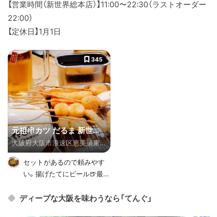
【営業時間（新世界総本店）】11:00〜22:30（ラストオーダー
22:00）
【定休日】1月1日
345
元祖串カツ だるま 新世界
大阪府大阪市浪速区恵美須東２
総本店
丁目３-９
セットがあるので頼みやす
い。揚げたてにビール🍺最
高！
ディープな大阪を味わうなら「てんぐ」