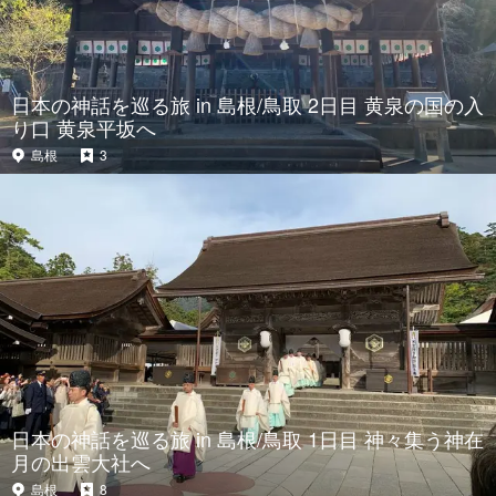
日本の神話を巡る旅 in 島根/鳥取 2日目 黄泉の国の入
り口 黄泉平坂へ
島根
3
日本の神話を巡る旅 in 島根/鳥取 1日目 神々集う神在
月の出雲大社へ
島根
8