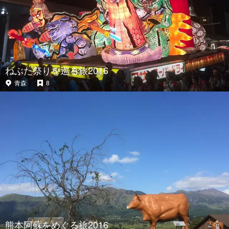
ねぶた祭りを巡る旅2016
青森
8
熊本阿蘇をめぐる旅2016