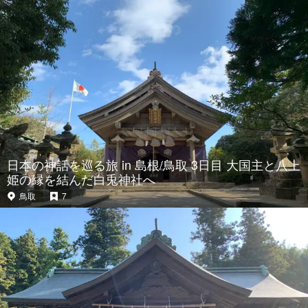
日本の神話を巡る旅 in 島根/鳥取 3日目 大国主と八上
姫の縁を結んだ白兎神社へ
鳥取
7