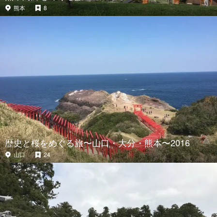
熊本
8
歴史と桜をめぐる旅〜山口・大分・熊本〜2016
山口
24