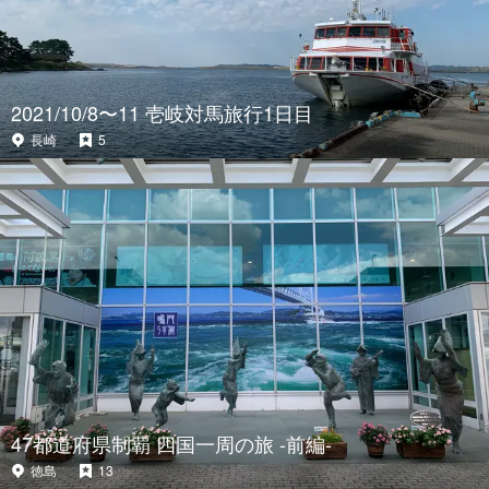
2021/10/8〜11 壱岐対馬旅行1日目
長崎
5
47都道府県制覇 四国一周の旅 -前編-
徳島
13