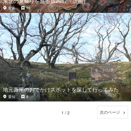
東北の夏祭りを巡る旅2017（計画）
青森
10
地元西尾のおでかけスポットを探して行ってみた
愛知
8
次のページ
1 / 2