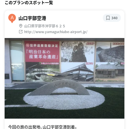
このプランのスポット一覧
山口宇部空港
A
340
山口県宇部市沖宇部６２５
http://www.yamaguchiube-airport.jp/
今回の旅の出発地、山口宇部空港到着。