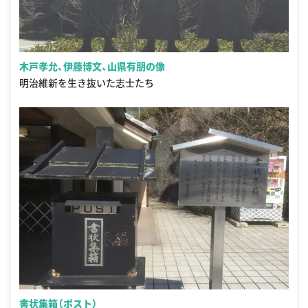
木戸孝允、伊藤博文、山県有朋の像
明治維新を生き抜いた志士たち
書状集箱（ポスト）