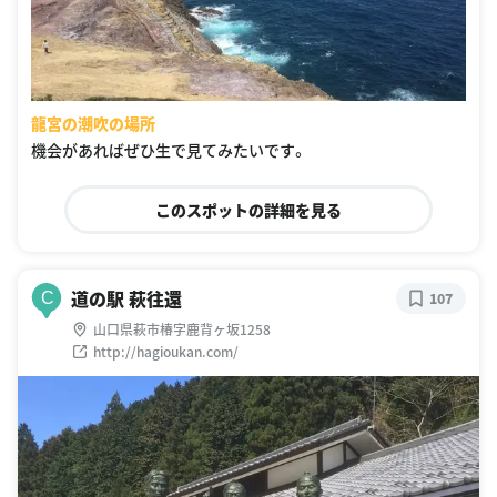
龍宮の潮吹の場所
機会があればぜひ生で見てみたいです。
このスポットの詳細を見る
道の駅 萩往還
C
107
山口県萩市椿字鹿背ヶ坂1258
http://hagioukan.com/