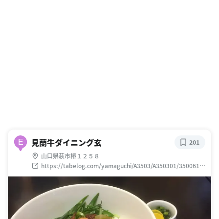
見蘭牛ダイニング玄
E
201
山口県萩市椿１２５８
https://tabelog.com/yamaguchi/A3503/A350301/3500616
7/