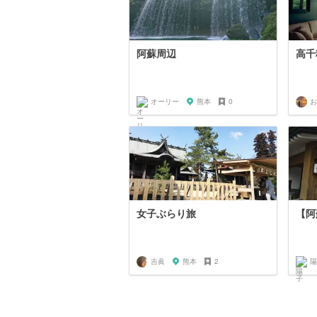
阿蘇周辺
高千
オーリー
熊本
0
お
女子ぶらり旅
【阿
吉眞
熊本
2
陽