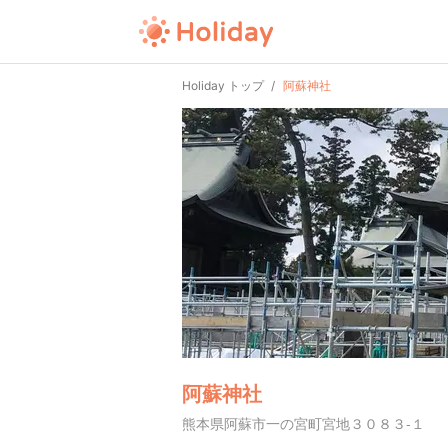
Holiday トップ
阿蘇神社
阿蘇神社
熊本県阿蘇市一の宮町宮地３０８３-１