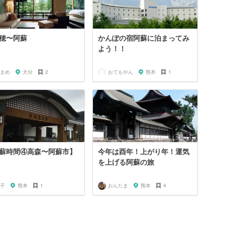
穂〜阿蘇
かんぽの宿阿蘇に泊まってみ
よう！！
まめ
大分
2
おてもやん
熊本
1
蘇時間④高森〜阿蘇市】
今年は酉年！上がり年！運気
を上げる阿蘇の旅
子
熊本
1
おんたま
熊本
4