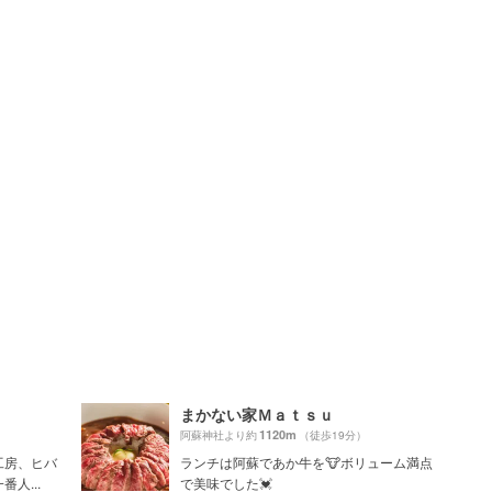
まかない家Ｍａｔｓｕ
1120m
阿蘇神社より約
（徒歩19分）
工房、ヒバ
ランチは阿蘇であか牛を🐮ボリューム満点
人...
で美味でした💓