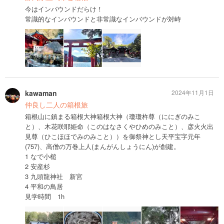
今はインバウンドだらけ！
常識的なインバウンドと非常識なインバウンドが対峙
kawaman
2024年11月1日
仲良し二人の箱根旅
箱根山に鎮まる箱根大神箱根大神（瓊瓊杵尊（ににぎのみこ
と）、木花咲耶姫命（このはなさくやひめのみこと）、彦火火出
見尊（ひこほほでみのみこと））を御祭神とし天平宝字元年
(757)、高僧の万巻上人(まんがんしょうにん)が創建。
1 なで小槌
2 安産杉
3 九頭龍神社 新宮
4 平和の鳥居
見学時間 1h