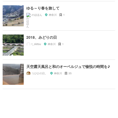
ゆる～り春を旅して
のほほん
神奈川
1
2018、みどりの日
t_okitsu
神奈川
1
天空露天風呂と和のオーベルジュで愉悦の時間を♪
うひひの日。
神奈川
35