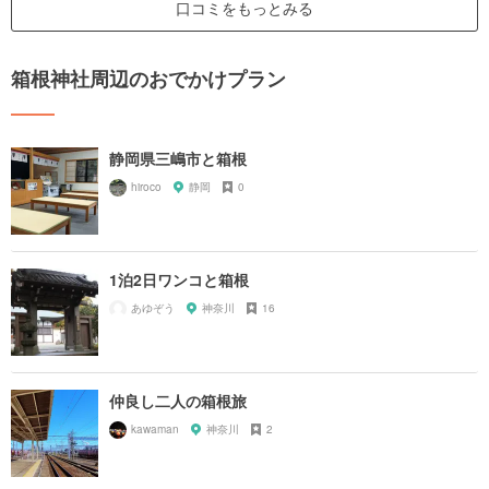
口コミをもっとみる
箱根神社周辺のおでかけプラン
静岡県三嶋市と箱根
hiroco
静岡
0
1泊2日ワンコと箱根
あゆぞう
神奈川
16
仲良し二人の箱根旅
kawaman
神奈川
2