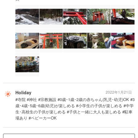
Holiday
2022年1月21日
#寺院 #神社 #宗教施設 #0歳･1歳･2歳の赤ちゃん(乳児･幼児)OK #3
歳･4歳･5歳･6歳(幼児)が楽しめる #小学生の子供が楽しめる #中学
生･高校生の子供が楽しめる #子供と一緒に大人も楽しめる #駐車
場あり #ベビーカーOK