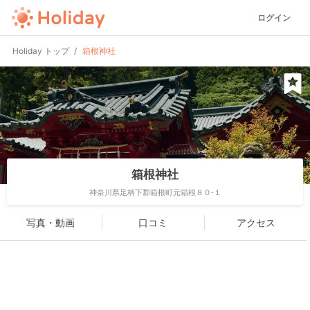
ログイン
Holiday トップ
箱根神社
箱根神社
神奈川県足柄下郡箱根町元箱根８０-１
写真・動画
口コミ
アクセス