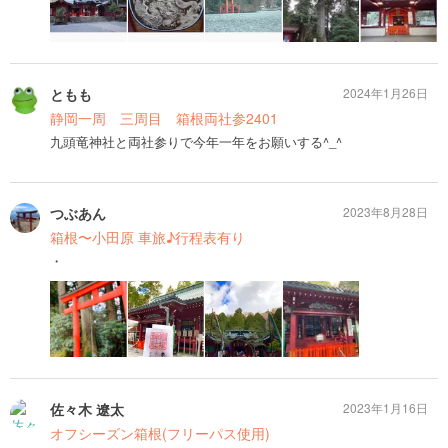
ともも
2024年1月26日
静岡一周 三周目 箱根両社参2401
九頭竜神社と両社参りで今年一年をお願いする^_^
つぶあん
2023年8月28日
箱根〜小田原 車旅♪行程表有り
・
佐々木 遼太
2023年1月16日
オフシーズン箱根(フリーパス使用)