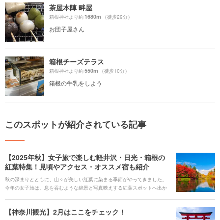
茶屋本陣 畔屋
1680m
箱根神社より約
（徒歩29分）
お団子屋さん
箱根チーズテラス
550m
箱根神社より約
（徒歩10分）
箱根の牛乳をしよう
このスポットが紹介されている記事
【2025年秋】女子旅で楽しむ軽井沢・日光・箱根の
紅葉特集！見頃やアクセス・オススメ宿も紹介
秋の深まりとともに、山々が美しい紅葉に染まる季節がやってきました。
今年の女子旅は、息を呑むような絶景と写真映えする紅葉スポットへ出か
けませんか？ 都内からのアクセスも良い「軽井沢、日光、箱根」の人気エ
リアから、特別な秋旅を彩る紅葉スポットとおすすめホテルをご紹介しま
【神奈川観光】2月はここをチェック！
す。気になる宿を見つけたら、心からおすすめできる宿泊施設のみをご紹