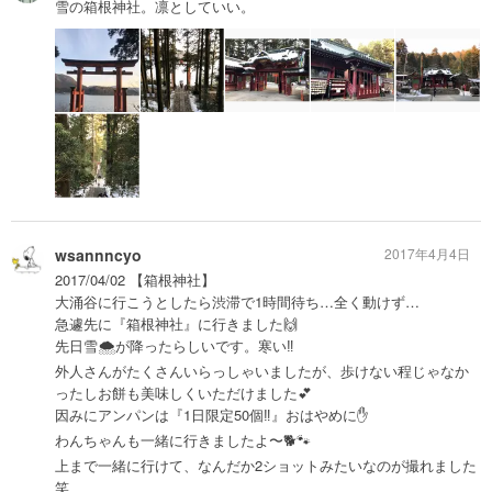
雪の箱根神社。凛としていい。
wsannncyo
2017年4月4日
2017/04/02 【箱根神社】
大涌谷に行こうとしたら渋滞で1時間待ち…全く動けず…
急遽先に『箱根神社』に行きました🙌
先日雪🌨が降ったらしいです。寒い‼︎
外人さんがたくさんいらっしゃいましたが、歩けない程じゃなか
ったしお餅も美味しくいただけました💕
因みにアンパンは『1日限定50個‼︎』おはやめに✋
わんちゃんも一緒に行きましたよ〜🐕🐾
上まで一緒に行けて、なんだか2ショットみたいなのが撮れました
笑