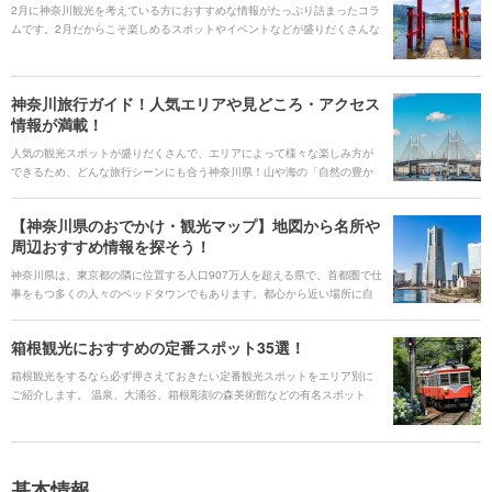
介するホテル・旅館の宿泊予約サービス<b><u>[Relux(リラックス)]
2月に神奈川観光を考えている方におすすめな情報がたっぷり詰まったコラ
(https://rlx.jp/)</u></b>で予約しましょう。 提供：KDDI株式会社
ムです。2月だからこそ楽しめるスポットやイベントなどが盛りだくさんな
のでチェックしてみましょう。
神奈川旅行ガイド！人気エリアや見どころ・アクセス
情報が満載！
人気の観光スポットが盛りだくさんで、エリアによって様々な楽しみ方が
できるため、どんな旅行シーンにも合う神奈川県！山や海の「自然の豊か
さ」と関東ならではの「都心の華やかさや利便性の高さ」の両面を感じる
ことができます。 定番の横浜、鎌倉、江ノ島、箱根などだけではなく、あ
【神奈川県のおでかけ・観光マップ】地図から名所や
まり知られていない魅力的なエリアもたくさんあります。また、自然豊か
周辺おすすめ情報を探そう！
な環境から生まれる「新鮮な魚と野菜」によるご当地グルメも盛りだくさ
んです。年間を通して楽しめるイベントも多数開催！そんな魅力的な神奈
神奈川県は、東京都の隣に位置する人口907万人を超える県で、首都圏で仕
川県の旅行情報をご紹介します。
事をもつ多くの人々のベッドタウンでもあります。都心から近い場所に自
然を楽しめる海岸や温泉があることで観光スポットも各所にあります。地
図から神奈川県の定番スポットを探せるおでかけ・観光マップで、素敵な
箱根観光におすすめの定番スポット35選！
旅の計画を立ててみましょう。
箱根観光をするなら必ず押さえておきたい定番観光スポットをエリア別に
ご紹介します。 温泉、大涌谷、箱根彫刻の森美術館などの有名スポット
や、箱根登山電車、ケーブルカー、海賊船などの箱根ならではの乗り物も
ありますよ。
基本情報