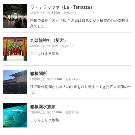
ラ・テラッツァ（La・Terrazza）
510m
箱根神社より約
（徒歩9分）
箱根で最推しのピザ店 この日は残念ながら積雪のため臨時休
業でした
九頭龍神社（新宮）
20m
箱根神社より約
（徒歩1分）
ここは行き方簡単
箱根関所
1390m
箱根神社より約
（徒歩24分）
江戸時代初期から旅人の往来を取り締まってきた四大関所の一
つ。
箱根園水族館
1670m
箱根神社より約
（徒歩28分）
こじんまり水族館