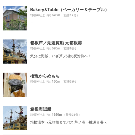
Bakery&Table（ベーカリー＆テーブル）
670m
箱根神社より約
（徒歩12分）
・
箱根芦ノ湖遊覧船 元箱根港
520m
箱根神社より約
（徒歩9分）
気分は海賊、いざ芦ノ湖の反対側へ！
権現からめもち
160m
箱根神社より約
（徒歩3分）
・
箱根海賊船
1650m
箱根神社より約
（徒歩28分）
箱根湯本→元箱根までバス 芦ノ湖→桃源台港へ