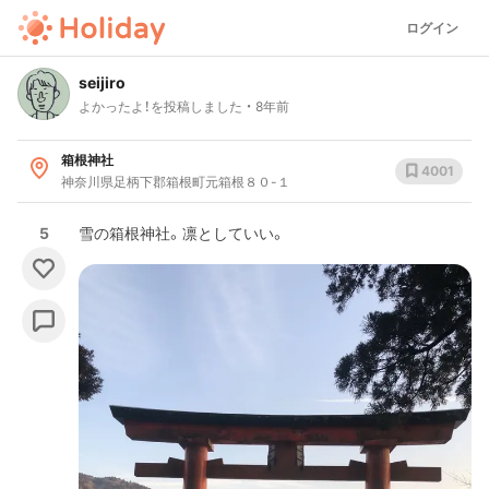
ログイン
seijiro
よかったよ！を投稿しました
8年前
箱根神社
4001
神奈川県足柄下郡箱根町元箱根８０-１
5
雪の箱根神社。凛としていい。