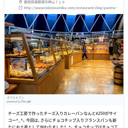
静岡県御殿場市神山７１９
http://www.tokinosumika.com/restaurant/shop/panmake
.php
ダブルセブン
G
oogle Places
チーズ工房で作ったチーズ入りカレーパンなんと¥250がサイ
コー^_^。今回は、さらにチョコチップ入りフランスパンも新
たにお土産として加わりました^_^。チョコチップはチョコ工