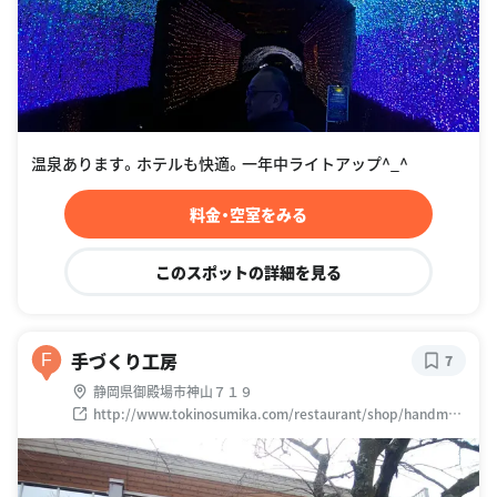
温泉あります。ホテルも快適。一年中ライトアップ^_^
料金・空室をみる
このスポットの詳細を見る
手づくり工房
F
7
静岡県御殿場市神山７１９
http://www.tokinosumika.com/restaurant/shop/handmad
e.php