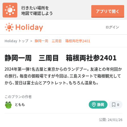
行きたい場所を
アプリで開く
地図で確認しよう
ログイン
Holiday トップ
静岡一周 三周目 箱根両社参2401
静岡一周 三周目 箱根両社参2401
2024年第一弾！名古屋と東京からのランデブー。友達との年何回か
の旅行。毎度の御殿場ですが今回は、三島スタートで箱根観光して
から、翌日は富士山とアウトレット、もちろん温泉も。
このプランの作者
ともも
静岡
0
公開: 24/01/26