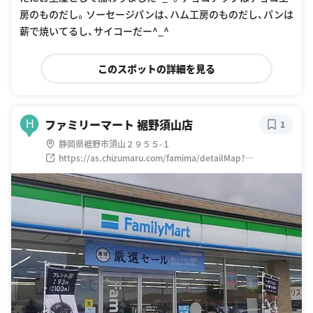
房のものだし。ソーセージパンは、ハム工房のものだし、パンは
薪で焼いてるし、サイコーだー^_^
このスポットの詳細を見る
ファミリーマート 裾野須山店
H
1
静岡県裾野市須山２９５５-１
https://as.chizumaru.com/famima/detailMap?
account=famima&accmd=0&bid=57773