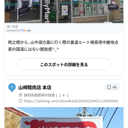
黒い彗星
G
oogle Places
時之栖から、山中湖方面に行く際の裏道ルート検索用中継地点
表の国道にはない開放感^_^
このスポットの詳細を見る
山崎精肉店 本店
I
48
静岡県御殿場市板妻１１４-１
https://tabelog.com/shizuoka/A2204/A220402/22004644/