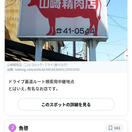
山崎精肉店 - 二川/コロッケ・フライ [食べログ]
出典：
tabelog.com/aichi/A2306/A230601/23031035
ドライブ裏道ルート検索用中継地点
とはいえ、有名なお店です。
このスポットの詳細を見る
魚啓
J
161