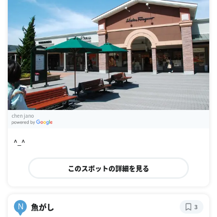
chen jano
G
oogle Places
^_^
このスポットの詳細を見る
魚がし
N
3