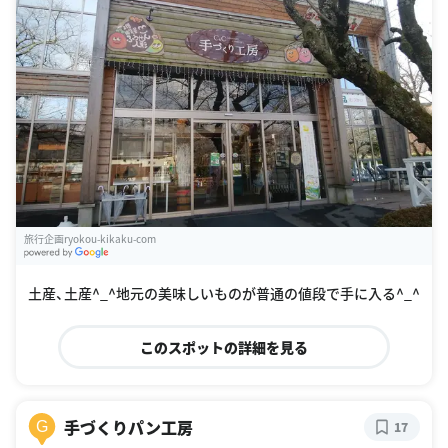
旅行企画ryokou-kikaku-com
G
oogle Places
土産、土産^_^地元の美味しいものが普通の値段で手に入る^_^
このスポットの詳細を見る
手づくりパン工房
G
17