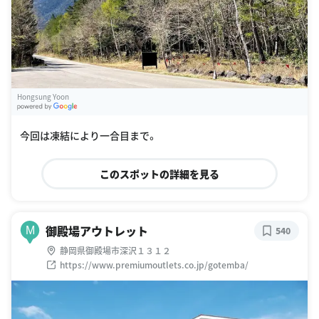
Hongsung Yoon
G
oogle Places
今回は凍結により一合目まで。
このスポットの詳細を見る
御殿場アウトレット
M
540
静岡県御殿場市深沢１３１２
https://www.premiumoutlets.co.jp/gotemba/