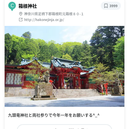
箱根神社
C
3999
神奈川県足柄下郡箱根町元箱根８０-１
http://hakonejinja.or.jp/
九頭竜神社と両社参りで今年一年をお願いする^_^