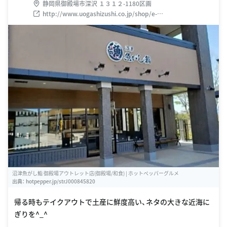
静岡県御殿場市深沢 １３１２-1180区画
http://www.uogashizushi.co.jp/shop/e-
shop/gotenba_outlets/
沼津魚がし鮨 御殿場アウトレット店(御殿場/和食) | ホットペッパーグルメ
出典：
hotpepper.jp/strJ000845820
帰る時もテイクアウトで土産に鮮度高い、ネタの大きな近海に
ぎりを^_^