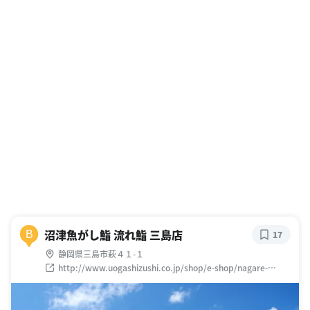
沼津魚がし鮨 流れ鮨 三島店
B
17
静岡県三島市萩４１-１
http://www.uogashizushi.co.jp/shop/e-shop/nagare-
mishima/