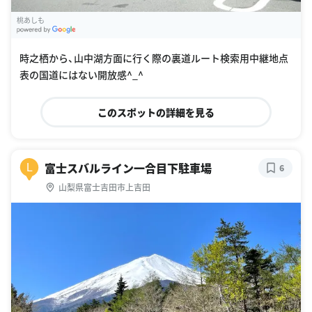
桃あしも
G
oogle Places
時之栖から、山中湖方面に行く際の裏道ルート検索用中継地点
表の国道にはない開放感^_^
このスポットの詳細を見る
富士スバルライン一合目下駐車場
L
6
山梨県富士吉田市上吉田