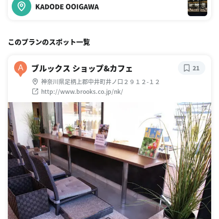
KADODE OOIGAWA
このプランのスポット一覧
ブルックス ショップ&カフェ
A
21
神奈川県足柄上郡中井町井ノ口２９１２-１２
http://www.brooks.co.jp/nk/