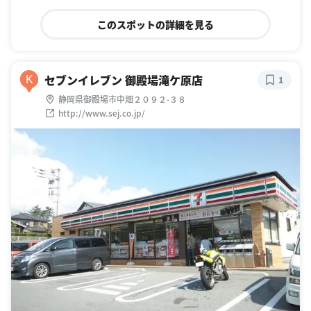
このスポットの詳細を見る
セブンイレブン 御殿場滝ケ原店
K
1
静岡県御殿場市中畑２０９２-３８
http://www.sej.co.jp/