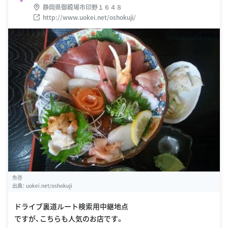
静岡県御殿場市印野１６４８
http://www.uokei.net/oshokuji/
魚啓
出典：
uokei.net/oshokuji
ドライブ裏道ルート検索用中継地点
ですが、こちらも人気のお店です。