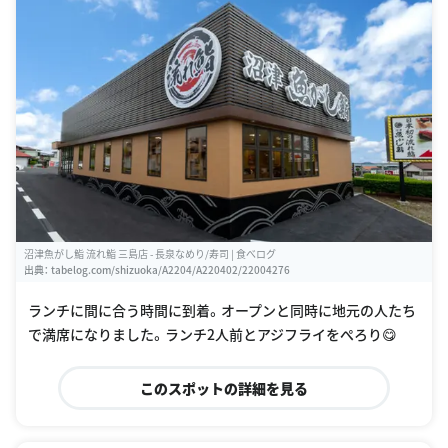
沼津魚がし鮨 流れ鮨 三島店 - 長泉なめり/寿司 | 食べログ
出典：
tabelog.com/shizuoka/A2204/A220402/22004276
ランチに間に合う時間に到着。オープンと同時に地元の人たち
で満席になりました。ランチ2人前とアジフライをぺろり😋
このスポットの詳細を見る