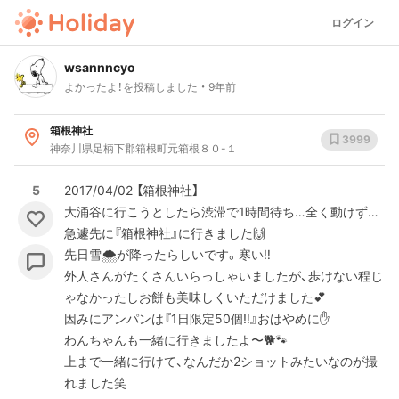
ログイン
wsannncyo
よかったよ！を投稿しました
9年前
箱根神社
3999
神奈川県足柄下郡箱根町元箱根８０-１
5
2017/04/02 【箱根神社】
大涌谷に行こうとしたら渋滞で1時間待ち…全く動けず…
急遽先に『箱根神社』に行きました🙌
先日雪🌨が降ったらしいです。寒い‼︎
外人さんがたくさんいらっしゃいましたが、歩けない程じ
ゃなかったしお餅も美味しくいただけました💕
因みにアンパンは『1日限定50個‼︎』おはやめに✋
わんちゃんも一緒に行きましたよ〜🐕🐾
上まで一緒に行けて、なんだか2ショットみたいなのが撮
れました笑