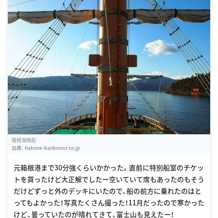
箱根海賊船
出典：
hakone-kankosen.co.jp
元箱根港まで30分強くらいかかった。直前に特別船室のチケッ
トを買ったけど大正解でしたー空いていて席もあったのもそう
だけどずっと外のデッキにいたので、船の前方に乗れたのはと
ってもよかった！写真たくさん撮った！11月だったので寒かった
けど、曇っていたのが晴れてきて、富士山も見えたー！