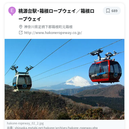
桃源台駅・箱根ロープウェイ／箱根ロ
E
689
ープウェイ
神奈川県足柄下郡箱根町元箱根
http://www.hakoneropeway.co.jp/
hakone-ropeway_02_2.jpg
出典：
shizuoka.mytabi.net/hakone/archives/hakone-ropeway.php