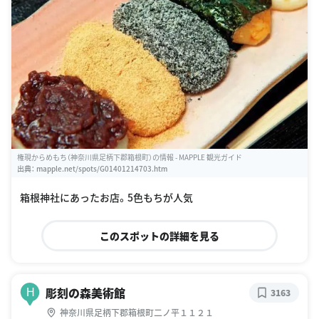
権現からめもち（神奈川県足柄下郡箱根町）の情報 - MAPPLE 観光ガイド
出典：
mapple.net/spots/G01401214703.htm
箱根神社にあったお店。5色もちが人気
このスポットの詳細を見る
彫刻の森美術館
H
3163
神奈川県足柄下郡箱根町二ノ平１１２１