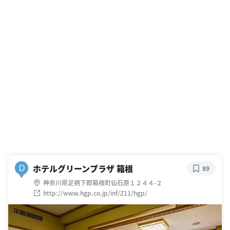
ホテルグリーンプラザ 箱根
D
89
神奈川県足柄下郡箱根町仙石原１２４４-２
http://www.hgp.co.jp/inf/Z11/hgp/