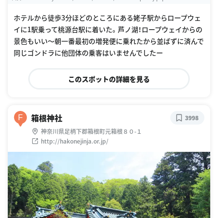
ホテルから徒歩3分ほどのところにある姥子駅からロープウェ
イに1駅乗って桃源台駅に着いた。芦ノ湖！ロープウェイからの
景色もいい〜朝一番最初の増発便に乗れたから並ばずに済んで
同じゴンドラに他団体の乗客はいませんでしたー
このスポットの詳細を見る
箱根神社
F
3998
神奈川県足柄下郡箱根町元箱根８０-１
http://hakonejinja.or.jp/