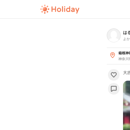
は
よか
箱根神
神奈川
大