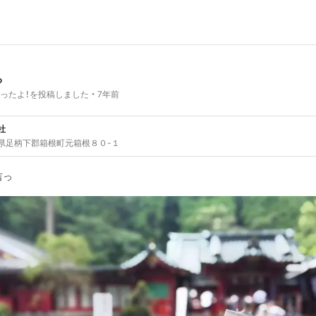
る
ったよ！を投稿しました
7年前
社
県足柄下郡箱根町元箱根８０-１
吉っ