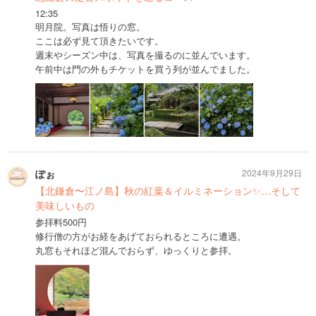
12:35
明月院。写真は悟りの窓。
ここは必ず見て頂きたいです。
週末やシーズン中は、写真を撮るのに並んでいます。
午前中は門の外もチケットを買う列が並んでました。
ぽぉ
2024年9月29日
【北鎌倉〜江ノ島】秋の紅葉＆イルミネーション✨…そして
美味しいもの
参拝料500円
修行僧の方がお経をあげておられるところに遭遇。
丸窓もそれほど混んでおらず、ゆっくりと参拝。