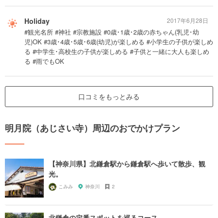
Holiday
2017年6月28日
#観光名所 #神社 #宗教施設 #0歳･1歳･2歳の赤ちゃん(乳児･幼
児)OK #3歳･4歳･5歳･6歳(幼児)が楽しめる #小学生の子供が楽しめ
る #中学生･高校生の子供が楽しめる #子供と一緒に大人も楽しめ
る #雨でもOK
口コミをもっとみる
明月院（あじさい寺）周辺のおでかけプラン
【神奈川県】北鎌倉駅から鎌倉駅へ歩いて散歩、観
光。
こみみ
神奈川
2
北鎌倉の定番スポットを巡るコース