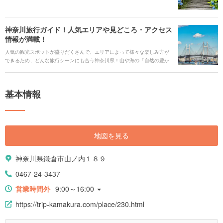
ね！
神奈川旅行ガイド！人気エリアや見どころ・アクセス
情報が満載！
人気の観光スポットが盛りだくさんで、エリアによって様々な楽しみ方が
できるため、どんな旅行シーンにも合う神奈川県！山や海の「自然の豊か
さ」と関東ならではの「都心の華やかさや利便性の高さ」の両面を感じる
ことができます。 定番の横浜、鎌倉、江ノ島、箱根などだけではなく、あ
まり知られていない魅力的なエリアもたくさんあります。また、自然豊か
基本情報
な環境から生まれる「新鮮な魚と野菜」によるご当地グルメも盛りだくさ
んです。年間を通して楽しめるイベントも多数開催！そんな魅力的な神奈
川県の旅行情報をご紹介します。
地図を見る
神奈川県鎌倉市山ノ内１８９
0467-24-3437
営業時間外
9:00～16:00
https://trip-kamakura.com/place/230.html