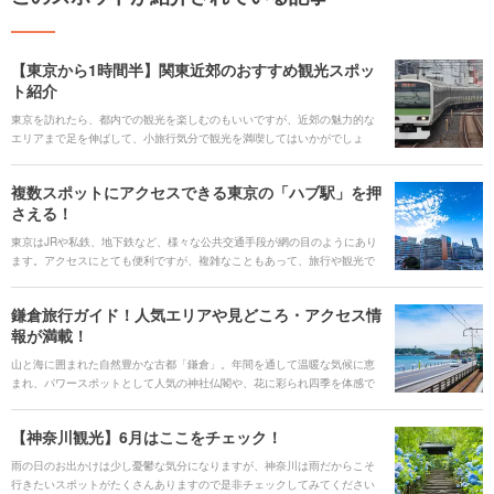
【東京から1時間半】関東近郊のおすすめ観光スポッ
ト紹介
東京を訪れたら、都内での観光を楽しむのもいいですが、近郊の魅力的な
エリアまで足を伸ばして、小旅行気分で観光を満喫してはいかがでしょ
う。今回は、大人気の千葉・浦安の東京ディズニーランドから、横浜、鎌
倉に箱根湯本、そして長野・軽井沢まで、山手線の駅から1時間半以内で行
複数スポットにアクセスできる東京の「ハブ駅」を押
けるエリアと、そのエリアおすすめのスポットをご紹介します。
さえる！
東京はJRや私鉄、地下鉄など、様々な公共交通手段が網の目のようにあり
ます。アクセスにとても便利ですが、複雑なこともあって、旅行や観光で
利用する際、ちょっと難しいと感じてしまうこともあるかもしれません。
ですが、多くの交通網が交差して接続する「ハブ駅」を押さえておけば、
鎌倉旅行ガイド！人気エリアや見どころ・アクセス情
電車を使って東京から目的の観光エリアへとスムーズに移動できること間
報が満載！
違いなしです。 今回は、東京でも特に利用しやすい「ハブ駅」と、それぞ
れの駅から行ける人気の観光エリアをご紹介します。
山と海に囲まれた自然豊かな古都「鎌倉」。年間を通して温暖な気候に恵
まれ、パワースポットとして人気の神社仏閣や、花に彩られ四季を体感で
きるスポットが点在。新旧混ざり合う独特の雰囲気が人々を魅了します。
首都圏からは約1時間というアクセスの良さや訪れるごとに違う表情を見せ
【神奈川観光】6月はここをチェック！
てくれるのも人気の理由です。 鎌倉観光なら外せない定番エリアから穴場
スポット、抑えておきたいグルメスポットまで、鎌倉の魅力を存分にご紹
雨の日のお出かけは少し憂鬱な気分になりますが、神奈川は雨だからこそ
介します。
行きたいスポットがたくさんありますので是非チェックしてみてください