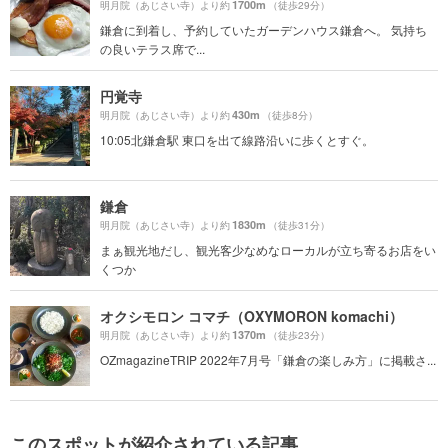
1700m
明月院（あじさい寺）より約
（徒歩29分）
鎌倉に到着し、予約していたガーデンハウス鎌倉へ。 気持ち
の良いテラス席で...
円覚寺
430m
明月院（あじさい寺）より約
（徒歩8分）
10:05北鎌倉駅 東口を出て線路沿いに歩くとすぐ。
鎌倉
1830m
明月院（あじさい寺）より約
（徒歩31分）
まぁ観光地だし、観光客少なめなローカルが立ち寄るお店をい
くつか
オクシモロン コマチ（OXYMORON komachi）
1370m
明月院（あじさい寺）より約
（徒歩23分）
OZmagazineTRIP 2022年7月号「鎌倉の楽しみ方」に掲載さ...
このスポットが紹介されている記事