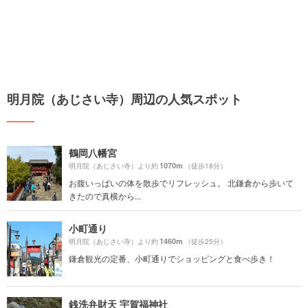
明月院（あじさい寺）周辺の人気スポット
鶴岡八幡宮
1070m
明月院（あじさい寺）より約
（徒歩18分）
お腹いっぱいの体を散歩でリフレッシュ。 北鎌倉から歩いて
きたので真横から...
小町通り
1460m
明月院（あじさい寺）より約
（徒歩25分）
鎌倉観光の定番、小町通りでショッピングと食べ歩き！
銭洗弁財天 宇賀福神社