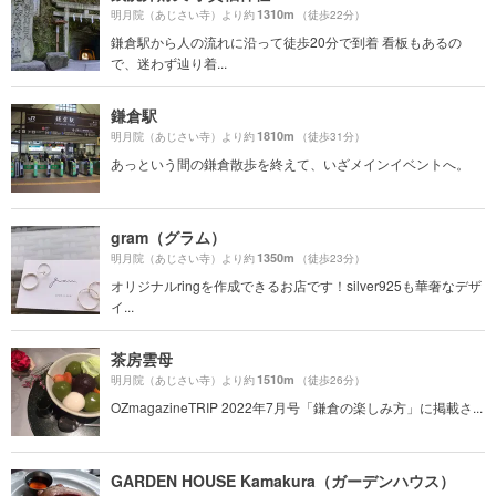
1310m
明月院（あじさい寺）より約
（徒歩22分）
鎌倉駅から人の流れに沿って徒歩20分で到着 看板もあるの
で、迷わず辿り着...
鎌倉駅
1810m
明月院（あじさい寺）より約
（徒歩31分）
あっという間の鎌倉散歩を終えて、いざメインイベントへ。
gram（グラム）
1350m
明月院（あじさい寺）より約
（徒歩23分）
オリジナルringを作成できるお店です！silver925も華奢なデザ
イ...
茶房雲母
1510m
明月院（あじさい寺）より約
（徒歩26分）
OZmagazineTRIP 2022年7月号「鎌倉の楽しみ方」に掲載さ...
GARDEN HOUSE Kamakura（ガーデンハウス）