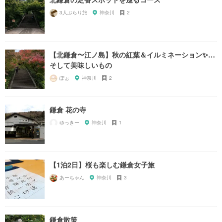
3人ぶらり旅
神奈川
2
【北鎌倉〜江ノ島】秋の紅葉＆イルミネーション✨…
そして美味しいもの
ぽぉ
神奈川
2
鎌倉 花の寺
ゆっきー
神奈川
1
【1泊2日】桜も楽しむ鎌倉女子旅
あーちゃん
神奈川
3
鎌倉散策