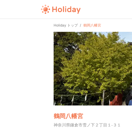
Holiday トップ
鶴岡八幡宮
鶴岡八幡宮
神奈川県鎌倉市雪ノ下２丁目１-３１