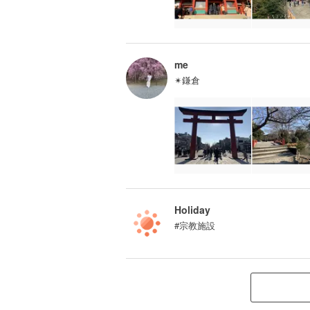
me
✴︎鎌倉
Holiday
#宗教施設