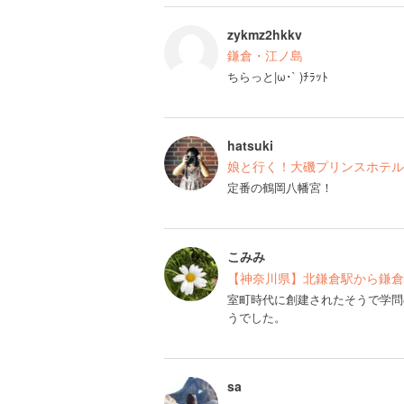
zykmz2hkkv
鎌倉・江ノ島
ちらっと|ω･` )ﾁﾗｯﾄ
hatsuki
娘と行く！大磯プリンスホテル
定番の鶴岡八幡宮！
こみみ
【神奈川県】北鎌倉駅から鎌倉
室町時代に創建されたそうで学問
うでした。
sa