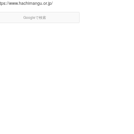
ttps://www.hachimangu.or.jp/
Googleで検索