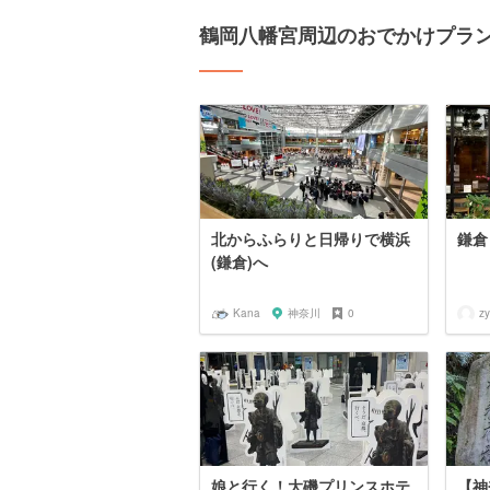
鶴岡八幡宮周辺のおでかけプラ
北からふらりと日帰りで横浜
鎌倉
(鎌倉)へ
Kana
神奈川
0
z
娘と行く！大磯プリンスホテ
【神