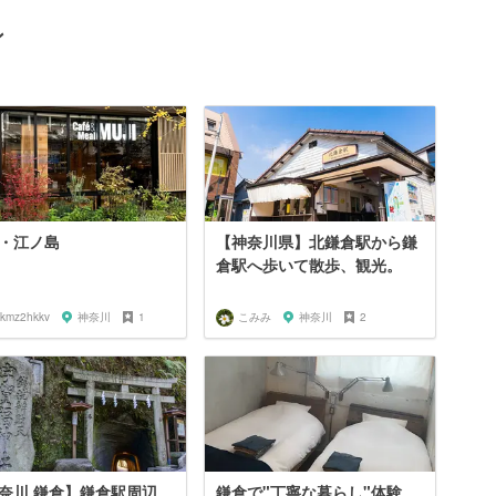
ン
・江ノ島
【神奈川県】北鎌倉駅から鎌
倉駅へ歩いて散歩、観光。
ykmz2hkkv
神奈川
1
こみみ
神奈川
2
奈川 鎌倉】鎌倉駅周辺
鎌倉で"丁寧な暮らし"体験