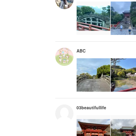
ABC
03beautifullife