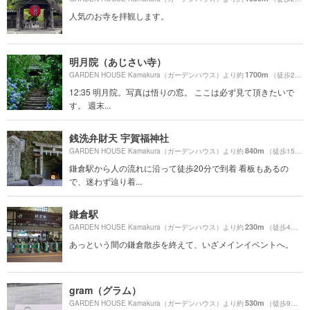
人気のお寺を拝観します。
明月院（あじさい寺）
1700m
GARDEN HOUSE Kamakura（ガーデンハウス）より約
（徒歩29分）
12:35 明月院。写真は悟りの窓。 ここは必ず見て頂きたいで
す。 週末...
銭洗弁財天 宇賀福神社
840m
GARDEN HOUSE Kamakura（ガーデンハウス）より約
（徒歩15分）
鎌倉駅から人の流れに沿って徒歩20分で到着 看板もあるの
で、迷わず辿り着...
鎌倉駅
230m
GARDEN HOUSE Kamakura（ガーデンハウス）より約
（徒歩4分）
あっという間の鎌倉散歩を終えて、いざメインイベントへ。
gram（グラム）
530m
GARDEN HOUSE Kamakura（ガーデンハウス）より約
（徒歩9分）