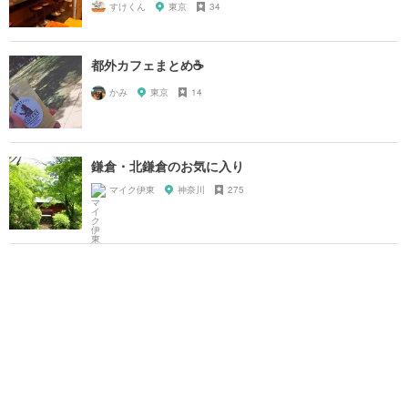
すけくん
東京
34
都外カフェまとめ☕️
かみ
東京
14
鎌倉・北鎌倉のお気に入り
マイク伊東
神奈川
275