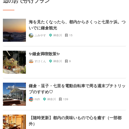
辺のおでかけプラン
海を見たくなったら、都内からさくっと七里ケ浜。つ
いでに鎌倉観光
ふみやす
神奈川
15
✨鎌倉満喫散策✨
すけくん
神奈川
9
鎌倉・逗子・七里を電動自転車で周る週末プチトリッ
プのすすめ♡
mzh
神奈川
139
【随時更新】都内の美味いもので心を癒す（一部都
外）