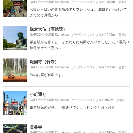
1030m
GARDEN HOUSE Kamakura（ガーデンハウス）より約
（徒歩18分）
お腹いっぱいの体を散歩でリフレッシュ。 北鎌倉から歩いて
きたので真横から...
鎌倉大仏（高徳院）
1140m
GARDEN HOUSE Kamakura（ガーデンハウス）より約
（徒歩19分）
鎌倉駅から歩くと、それなりに時間かかりました。江ノ電乗り
放題チケット買っ...
報国寺（竹寺）
1930m
GARDEN HOUSE Kamakura（ガーデンハウス）より約
（徒歩33分）
竹のお庭が有名です。
小町通り
480m
GARDEN HOUSE Kamakura（ガーデンハウス）より約
（徒歩8分）
鎌倉観光の定番、小町通りでショッピングと食べ歩き！
長谷寺
1590m
GARDEN HOUSE Kamakura（ガーデンハウス）より約
（徒歩27分）