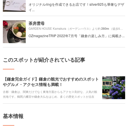
オリジナルringを作成できるお店です！silver925も華奢なデザ
イ...
茶房雲母
260m
GARDEN HOUSE Kamakura（ガーデンハウス）より約
（徒歩5分）
OZmagazineTRIP 2022年7月号「鎌倉の楽しみ方」に掲載さ...
このスポットが紹介されている記事
【鎌倉完全ガイド】鎌倉の観光でおすすめのスポット
やグルメ・アクセス情報も満載！
古都・鎌倉は、関東だけでなく東海方面からもアクセス良好な、人気の観
光地です。鶴岡八幡宮や鎌倉大仏をはじめ、多くの歴史スポットが点在
し、桜やアジサイ、紅葉の名所も多数。古風なお食事処から最新カフェま
で、グルメスポットも充実しています。 ですが、いざ鎌倉観光をしようと
しても、どこへ行けばいいか迷ってしまったり、毎回同じ場所を選んでし
基本情報
まったり、ということはありませんか？ そこで今回は、鎌倉の魅力を余す
ところなくお伝えすべく、注目スポットに加え、季節の花々やイベント情
報、グルメの人気店や、移動手段などを詳しくご紹介します。 お好みのス