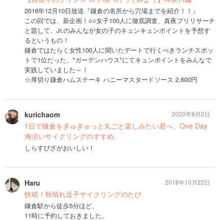
2016年12月10日放送『鎌倉の名所から穴場までを紹介！！』
この回では、新企画！○○女子100人に徹底調査、真夜プリリサーチ
と題して、Jr.のみんなが女の子のキュンキュンポイントを予想す
るというもの！
鎌倉ではたらく女性100人に聞いたデートで行くべきランチスポッ
トで1位だった、"ガーデンハウス"にてキュンポイントをみんなで
実践していました～！
☆厚切り鎌倉ハムステーキ ハニーマスタードソース 2,600円
kurichaom
2020年8月2日
1日で鎌倉をぎゅぎゅっと丸ごと楽しみたい君へ。One Day
海沿いサイクリングのすすめ。
しらすぴざがおいしい！
Haru
2018年10月22日
快晴！秋晴れ逗子サイクリングのたび
鎌倉駅から徒歩5分ほど。
11時に予約しておきました。