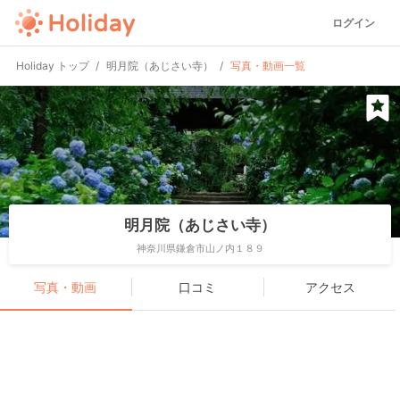
ログイン
Holiday トップ
明月院（あじさい寺）
写真・動画一覧
明月院（あじさい寺）
神奈川県鎌倉市山ノ内１８９
写真・動画
口コミ
アクセス